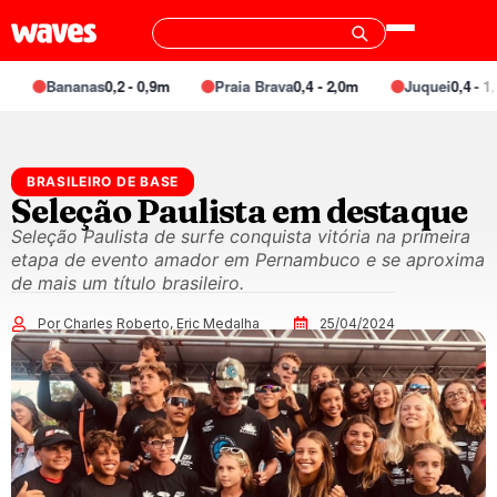
Bananas
0,2 - 0,9m
Praia Brava
0,4 - 2,0m
Juquei
0,4 - 1,4
BRASILEIRO DE BASE
Seleção Paulista em destaque
Seleção Paulista de surfe conquista vitória na primeira
etapa de evento amador em Pernambuco e se aproxima
de mais um título brasileiro.
Por Charles Roberto, Eric Medalha
25/04/2024