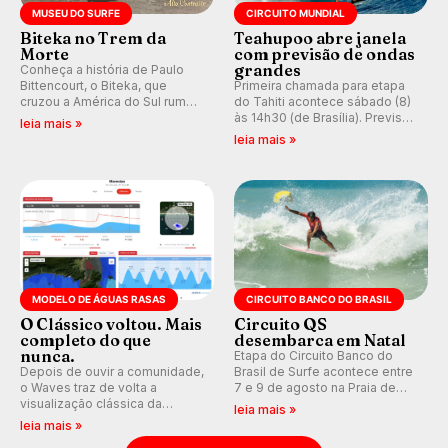
MUSEU DO SURFE
CIRCUITO MUNDIAL
Biteka no Trem da
Teahupoo abre janela
Morte
com previsão de ondas
grandes
Conheça a história de Paulo
Bittencourt, o Biteka, que
Primeira chamada para etapa
cruzou a América do Sul rumo
do Tahiti acontece sábado (8)
ao Pacífico em uma jornada
às 14h30 (de Brasília). Previsão
leia mais »
que se tornou um marco de
indica swell consistente.
leia mais »
aventura, resiliência e paixão
Medina embarca para evento e
pelo surfe.
WSL divulga baterias, com
Kelly Slater convidado.
MODELO DE ÁGUAS RASAS
CIRCUITO BANCO DO BRASIL
O Clássico voltou. Mais
Circuito QS
completo do que
desembarca em Natal
nunca.
Etapa do Circuito Banco do
Depois de ouvir a comunidade,
Brasil de Surfe acontece entre
o Waves traz de volta a
7 e 9 de agosto na Praia de
visualização clássica da
Miami (RN), em disputas
leia mais »
previsão de águas rasas,
válidas pelo Qualifying Series
leia mais »
agora integrada à nova
(QS) 4.000 e pela corrida por