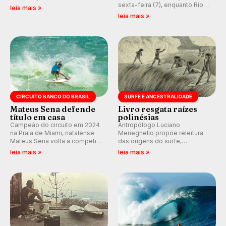
melhores surfistas do mundo.
sexta-feira (7), enquanto Rio
leia mais »
Participe dos comentários e
de Janeiro também recebe
leia mais »
debates em tempo real no
alerta para ventos fortes.
nosso fórum, durante as
Rajadas já chegaram a 97,2
etapas da WSL.
km/h em Itanhaém.
CIRCUITO BANCO DO BRASIL
SURFE E ANCESTRALIDADE
Mateus Sena defende
Livro resgata raízes
título em casa
polinésias
Campeão do circuito em 2024
Antropólogo Luciano
na Praia de Miami, natalense
Meneghello propõe releitura
Mateus Sena volta a competir
das origens do surfe,
em casa em busca de manter a
resgatando a cultura polinésia
leia mais »
leia mais »
hegemonia potiguar em etapa
e questionando a visão
do Circuito Banco do Brasil.
ocidental que transformou a
prática em esporte e indústria.