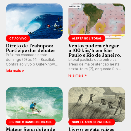
CT AO VIVO
ALERTA NO LITORAL
Direto de Teahupoo:
Ventos podem chegar
Participe dos debates
a 100 km/h em São
Paulo e Rio de Janeiro.
Próxima chamada neste
domingo (9) às 14h (Brasília).
Litoral paulista está entre as
Confira ao vivo o Outerknown
áreas de maior atenção nesta
Tahiti Pro 2026 e participe dos
sexta-feira (7), enquanto Rio
leia mais »
comentários e debates em
de Janeiro também recebe
leia mais »
tempo real no nosso fórum,
alerta para ventos fortes.
durante as etapas da WSL.
Rajadas já chegaram a 97,2
km/h em Itanhaém.
CIRCUITO BANCO DO BRASIL
SURFE E ANCESTRALIDADE
Mateus Sena defende
Livro resgata raízes