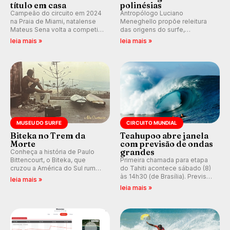
título em casa
polinésias
Campeão do circuito em 2024
Antropólogo Luciano
na Praia de Miami, natalense
Meneghello propõe releitura
Mateus Sena volta a competir
das origens do surfe,
em casa em busca de manter a
resgatando a cultura polinésia
leia mais »
leia mais »
hegemonia potiguar em etapa
e questionando a visão
do Circuito Banco do Brasil.
ocidental que transformou a
prática em esporte e indústria.
MUSEU DO SURFE
CIRCUITO MUNDIAL
Biteka no Trem da
Teahupoo abre janela
Morte
com previsão de ondas
grandes
Conheça a história de Paulo
Bittencourt, o Biteka, que
Primeira chamada para etapa
cruzou a América do Sul rumo
do Tahiti acontece sábado (8)
ao Pacífico em uma jornada
às 14h30 (de Brasília). Previsão
leia mais »
que se tornou um marco de
indica swell consistente.
leia mais »
aventura, resiliência e paixão
Medina embarca para evento e
pelo surfe.
WSL divulga baterias, com
Kelly Slater convidado.