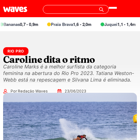
anas
0,7 - 0,9m
Praia Brava
1,6 - 2,0m
Juquei
1,1 - 1,4m
B
RIO PRO
Caroline dita o ritmo
Caroline Marks é a melhor surfista da categoria
feminina na abertura do Rio Pro 2023. Tatiana Weston-
Webb está na repescagem e Silvana Lima é eliminada.
Por Redação Waves
23/06/2023