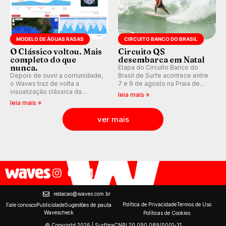
MODELO DE ÁGUAS RASAS
CIRCUITO BANCO DO BRASIL
O Clássico voltou. Mais
Circuito QS
completo do que
desembarca em Natal
nunca.
Etapa do Circuito Banco do
Depois de ouvir a comunidade,
Brasil de Surfe acontece entre
o Waves traz de volta a
7 e 9 de agosto na Praia de
visualização clássica da
Miami (RN), em disputas
leia mais »
previsão de águas rasas,
válidas pelo Qualifying Series
leia mais »
agora integrada à nova
(QS) 4.000 e pela corrida por
plataforma e com previsão das
vagas no Challenger Series.
ver mais
ondas para até 16 dias.
redacao@waves.com.br
Política de Privacidade
Termos de Uso
Fale conosco
Publicidade
Sugestões de pauta
Wavescheck
Políticas de Cookies
© Copyright 2026 | Surfbox
CNPJ 20.090.089/0001-31