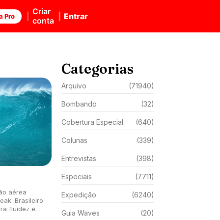
Criar
Entrar
a Pro
conta
Categorias
Arquivo
(71940)
Bombando
(32)
Cobertura Especial
(640)
Colunas
(339)
Entrevistas
(398)
Especiais
(7711)
são aérea
Expedição
(6240)
ak. Brasileiro
ra fluidez e
Guia Waves
(20)
s.