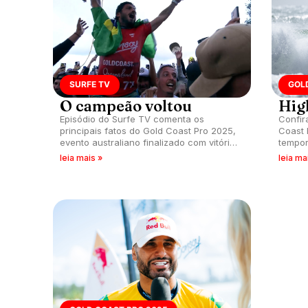
SURFE TV
GOL
O campeão voltou
Hig
Episódio do Surfe TV comenta os
Confir
principais fatos do Gold Coast Pro 2025,
Coast 
evento australiano finalizado com vitória
tempor
de Filipe Toledo.
Austrál
leia mais »
leia ma