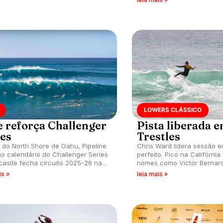
LOWERS CLÁSSICO
e reforça Challenger
Pista liberada 
ies
Trestles
 do North Shore de Oahu, Pipeline
Chris Ward lidera sessão 
no calendário do Challenger Series
perfeito. Pico na Califórni
astle fecha circuito 2025-26 na
nomes como Victor Bernar
ia.
"Zeke" Szekely.
is »
leia mais »