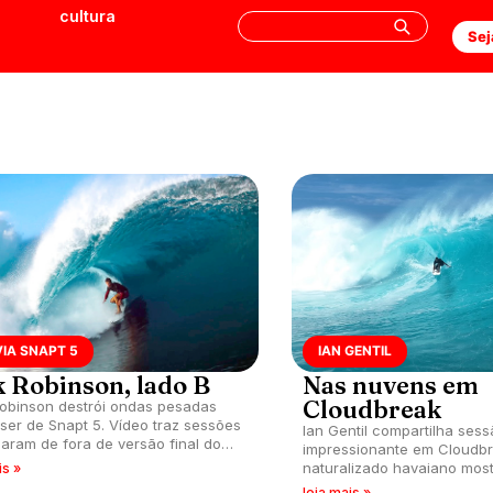
cultura
Sej
IA SNAPT 5
IAN GENTIL
k Robinson, lado B
Nas nuvens em
Cloudbreak
obinson destrói ondas pesadas
ser de Snapt 5. Vídeo traz sessões
Ian Gentil compartilha ses
caram de fora de versão final do
impressionante em Cloudbre
naturalizado havaiano most
is »
coragem em tubos perfeito
leia mais »