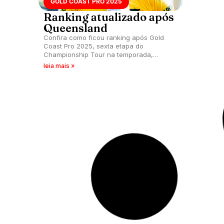
GOLD COAST PRO 2025
Ranking atualizado após
Queensland
Confira como ficou ranking após Gold
Coast Pro 2025, sexta etapa do
Championship Tour na temporada,
realizada nas ondas de Burleigh Heads,
leia mais »
no estado australiano de Queensland.