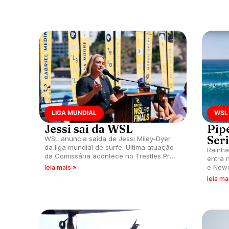
LIGA MUNDIAL
WSL
Jessi sai da WSL
Pip
Ser
WSL anuncia saída de Jessi Miley-Dyer
da liga mundial de surfe. Última atuação
Rainha
da Comissária acontece no Trestles Pro
entra 
2025.
e Newc
leia mais »
Austrál
leia ma