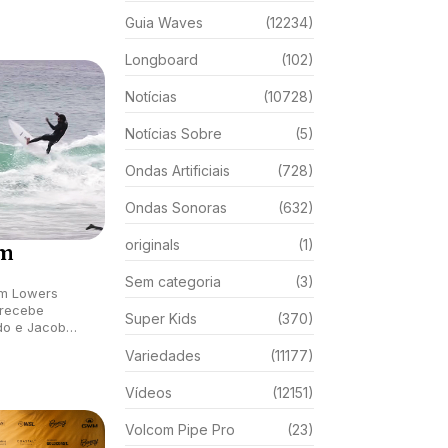
Guia Waves
(12234)
Longboard
(102)
Notícias
(10728)
Notícias Sobre
(5)
Ondas Artificiais
(728)
Ondas Sonoras
(632)
originals
(1)
em
Sem categoria
(3)
em Lowers
a recebe
Super Kids
(370)
do e Jacob
Variedades
(11177)
Vídeos
(12151)
Volcom Pipe Pro
(23)