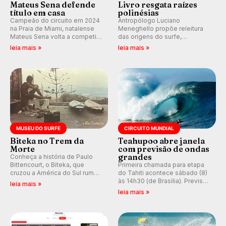
Mateus Sena defende
Livro resgata raízes
título em casa
polinésias
Campeão do circuito em 2024
Antropólogo Luciano
na Praia de Miami, natalense
Meneghello propõe releitura
Mateus Sena volta a competir
das origens do surfe,
em casa em busca de manter a
resgatando a cultura polinésia
leia mais »
leia mais »
hegemonia potiguar em etapa
e questionando a visão
do Circuito Banco do Brasil.
ocidental que transformou a
prática em esporte e indústria.
MUSEU DO SURFE
CIRCUITO MUNDIAL
Biteka no Trem da
Teahupoo abre janela
Morte
com previsão de ondas
grandes
Conheça a história de Paulo
Bittencourt, o Biteka, que
Primeira chamada para etapa
cruzou a América do Sul rumo
do Tahiti acontece sábado (8)
ao Pacífico em uma jornada
às 14h30 (de Brasília). Previsão
leia mais »
que se tornou um marco de
indica swell consistente.
leia mais »
aventura, resiliência e paixão
Medina embarca para evento e
pelo surfe.
WSL divulga baterias, com
Kelly Slater convidado.