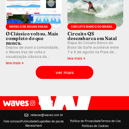
MODELO DE ÁGUAS RASAS
CIRCUITO BANCO DO BRASIL
O Clássico voltou. Mais
Circuito QS
completo do que
desembarca em Natal
nunca.
Etapa do Circuito Banco do
Depois de ouvir a comunidade,
Brasil de Surfe acontece entre
o Waves traz de volta a
7 e 9 de agosto na Praia de
visualização clássica da
Miami (RN), em disputas
leia mais »
previsão de águas rasas,
válidas pelo Qualifying Series
leia mais »
agora integrada à nova
(QS) 4.000 e pela corrida por
plataforma e com previsão das
vagas no Challenger Series.
ver mais
ondas para até 16 dias.
redacao@waves.com.br
Política de Privacidade
Termos de Uso
Fale conosco
Publicidade
Sugestões de pauta
Wavescheck
Políticas de Cookies