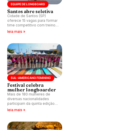
EQUIPE DE LONGBOARD
Santos abre seletiva
Cidade de Santos (SP)
oferece 15 vagas para formar
time competitivo com treinos
físicos e técnicos no Quebra-
leia mais »
Mar.
SUL-AMERICANO FEMININO
Festival celebra
mulher longboarder
Mais de 180 mulheres de
diversas nacionalidades
participam da quinta edição
do Festival Sul-Americano de
leia mais »
Longboard Feminino no
Quebra-Mar em Santos (SP).