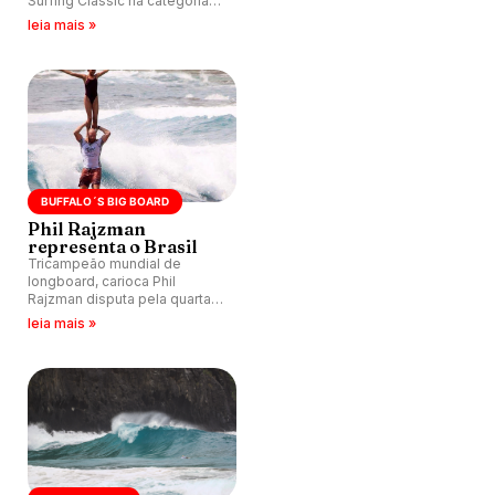
Surfing Classic na categoria
Open / Internacional.
leia mais »
BUFFALO´S BIG BOARD
Phil Rajzman
representa o Brasil
Tricampeão mundial de
longboard, carioca Phil
Rajzman disputa pela quarta
vez evento reverenciados por
leia mais »
havaianos.