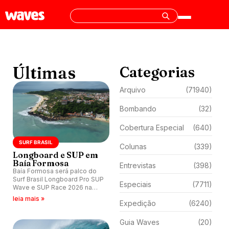
Últimas
Categorias
Arquivo
(71940)
Bombando
(32)
Cobertura Especial
(640)
SURF BRASIL
Colunas
(339)
Longboard e SUP em
Baía Formosa
Entrevistas
(398)
Baía Formosa será palco do
Surf Brasil Longboard Pro SUP
Especiais
(7711)
Wave e SUP Race 2026 na
semana de 30 de maio a 7 de
leia mais »
Expedição
(6240)
junho, decidindo os títulos
brasileiros da temporada.
Guia Waves
(20)