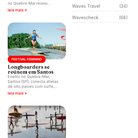
no Quebra-Mar reuniu
Waves Travel
(34)
surfistas de diversos países
leia mais »
em três dias de surfe, cultura,
Wavescheck
(68)
bem-estar e valorização da
mulher.
FESTIVAL FEMININO
Longboarders se
reúnem em Santos
Evento no Quebra-Mar,
Santos (SP), conecta atletas
de oito países com surfe,
bem-estar, cultura e música
leia mais »
numa experiência 100%
feminina.