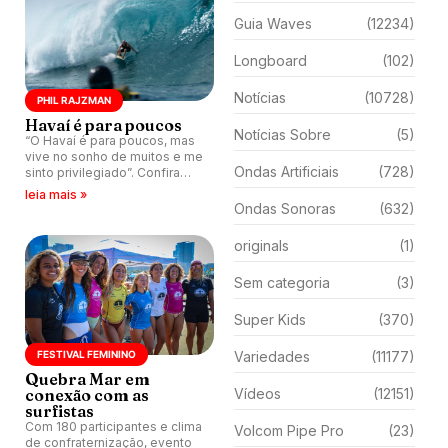
Guia Waves
(12234)
Longboard
(102)
Notícias
(10728)
PHIL RAJZMAN
Havaí é para poucos
Notícias Sobre
(5)
“O Havaí é para poucos, mas
vive no sonho de muitos e me
Ondas Artificiais
(728)
sinto privilegiado”. Confira
coluna do tricampeão mundial
leia mais »
de Longboard, Phil Rajzman.
Ondas Sonoras
(632)
originals
(1)
Sem categoria
(3)
Super Kids
(370)
FESTIVAL FEMININO
Variedades
(11177)
Quebra Mar em
conexão com as
Vídeos
(12151)
surfistas
Com 180 participantes e clima
Volcom Pipe Pro
(23)
de confraternização, evento