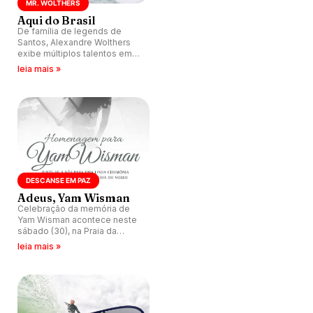
MR. WOLTHERS
Aqui do Brasil
De família de legends de
Santos, Alexandre Wolthers
exibe múltiplos talentos em
ondas tubulares pelo Brasil.
leia mais »
DESCANSE EM PAZ
Adeus, Yam Wisman
Celebração da memória de
Yam Wisman acontece neste
sábado (30), na Praia da
Macumba, Rio de Janeiro (RJ).
leia mais »