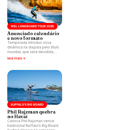
WSL LONGBOARD TOUR 2026
Anunciado calendário
e novo formato
Temporada introduz nova
dinâmica na disputa pelo título
mundial, que será decidida
em El Salvador, em março de
leia mais »
2027.
BUFFALO’S BIG BOARD
Phil Rajzman quebra
no Havaí
Carioca Phil Rajzman vence
tradicional Buffalo’s Big Board