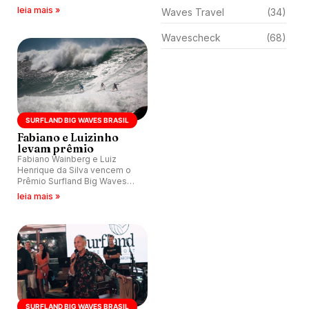
etapa do Surfland Brasil
leia mais »
Waves Travel
(34)
Apresenta Circuito Surf
Talentos Oceano 2022.
Wavescheck
(68)
SURFLAND BIG WAVES BRASIL
Fabiano e Luizinho
levam prêmio
Fabiano Wainberg e Luiz
Henrique da Silva vencem o
Prêmio Surfland Big Waves
Brasil.
leia mais »
SURFLAND BIG WAVES BRASIL