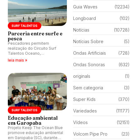
Guia Waves
(12234)
Longboard
(102)
SURF TALENTOS
Notícias
(10728)
Parceria entre surfe e
pesca
Notícias Sobre
(5)
Pescadores permitem
realização do Circuito Surf
Ondas Artificiais
(728)
Talentos Oceano,
apresentado pela Surfland
leia mais »
Brasil, na temporada de pesca
Ondas Sonoras
(632)
da tainha em Garopaba (SC).
originals
(1)
Sem categoria
(3)
Super Kids
(370)
SURF TALENTOS
Variedades
(11177)
Educação ambiental
em Garopaba
Vídeos
(12151)
Projeto Keep The Ocean Blue
promove educação ambiental
Volcom Pipe Pro
(23)
em Garopaba (SC), durante