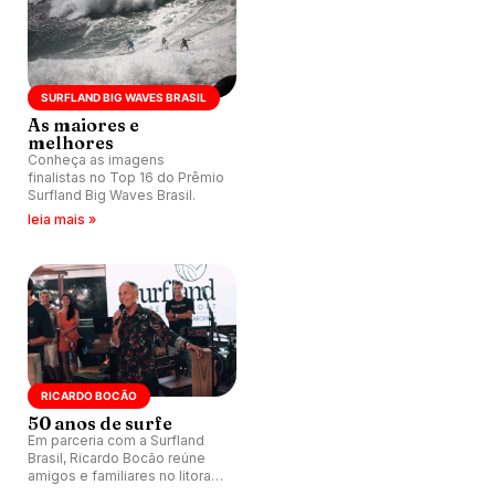
SURFLAND BIG WAVES BRASIL
As maiores e
melhores
Conheça as imagens
finalistas no Top 16 do Prêmio
Surfland Big Waves Brasil.
leia mais »
RICARDO BOCÃO
50 anos de surfe
Em parceria com a Surfland
Brasil, Ricardo Bocão reúne
amigos e familiares no litoral
sul catarinense para