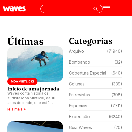
Últimas
Categorias
Arquivo
(71940)
Bombando
(32)
Cobertura Especial
(640)
MOA MIETLICKI
Colunas
(339)
Início de uma jornada
Waves conta história da
Entrevistas
(398)
surfista Moa Mietlicki, de 10
anos de idade, que está
Especiais
(7711)
começando no surfe e já
leia mais »
garantiu muitos pódios nas
Expedição
(6240)
competições que participou.
Guia Waves
(20)