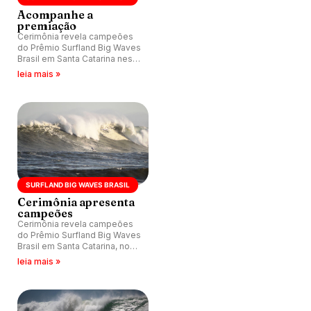
Acompanhe a
premiação
Cerimônia revela campeões
do Prêmio Surfland Big Waves
Brasil em Santa Catarina nesta
quinta-feira (2).
leia mais »
SURFLAND BIG WAVES BRASIL
Cerimônia apresenta
campeões
Cerimônia revela campeões
do Prêmio Surfland Big Waves
Brasil em Santa Catarina, no
próximo dia 2 de setembro.
leia mais »