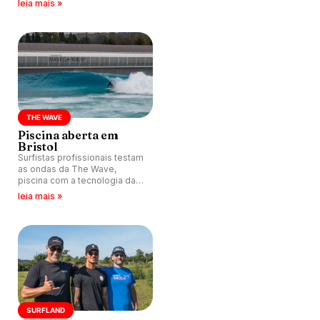
leia mais »
comemorar seus 50 anos de
surfe.
THE WAVE
Piscina aberta em
Bristol
Surfistas profissionais testam
as ondas da The Wave,
piscina com a tecnologia da
Wavegarden Cove que abre
leia mais »
ao público neste sábado (26)
em Bristol, Inglaterra.
SURFLAND