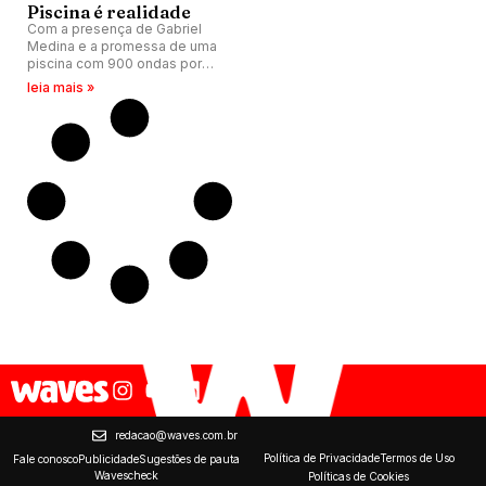
Piscina é realidade
Com a presença de Gabriel
Medina e a promessa de uma
piscina com 900 ondas por
hora, entre esquerdas e
leia mais »
direitas clássicas, ambicioso
projeto Surfland é lançado no
litoral sul catarinense.
redacao@waves.com.br
Política de Privacidade
Termos de Uso
Fale conosco
Publicidade
Sugestões de pauta
Wavescheck
Políticas de Cookies