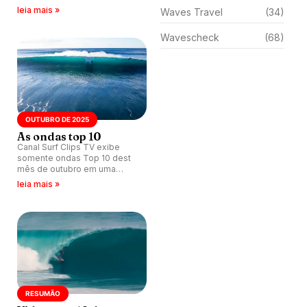
Havaí.
leia mais »
Waves Travel
(34)
Wavescheck
(68)
OUTUBRO DE 2025
As ondas top 10
Canal Surf Clips TV exibe
somente ondas Top 10 dest
mês de outubro em uma
edição divertida e criativa.
leia mais »
RESUMÃO