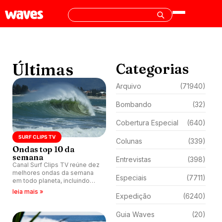
Últimas
Categorias
Arquivo
(71940)
Bombando
(32)
Cobertura Especial
(640)
SURF CLIPS TV
Colunas
(339)
Ondas top 10 da
semana
Entrevistas
(398)
Canal Surf Clips TV reúne dez
melhores ondas da semana
Especiais
(7711)
em todo planeta, incluindo
Mateus Herdy em
leia mais »
Expedição
(6240)
Naufragados e Ian Gentil no
Havaí.
Guia Waves
(20)