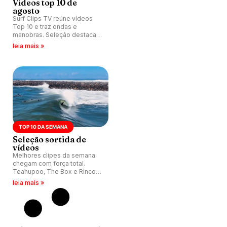
Videos top 10 de
agosto
Surf Clips TV reúne vídeos
Top 10 e traz ondas e
manobras. Seleção destaca
ícones e talentos
leia mais »
emergentes.
TOP 10 DA SEMANA
Seleção sortida de
vídeos
Melhores clipes da semana
chegam com força total.
Teahupoo, The Box e Rincon
brilham com sessões épicas.
leia mais »