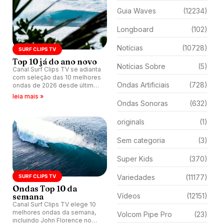
Guia Waves
(12234)
Longboard
(102)
Notícias
(10728)
SURF CLIPS TV
Top 10 já do ano novo
Notícias Sobre
(5)
Canal Surf Clips TV se adianta
com seleção das 10 melhores
Ondas Artificiais
(728)
ondas de 2026 desde último
dia 2 com imagens que
leia mais »
percorrem muitos picos
Ondas Sonoras
(632)
tradicionais.
originals
(1)
Sem categoria
(3)
Super Kids
(370)
SURF CLIPS TV
Variedades
(11177)
Ondas Top 10 da
semana
Vídeos
(12151)
Canal Surf Clips TV elege 10
melhores ondas da semana,
Volcom Pipe Pro
(23)
incluindo John Florence no