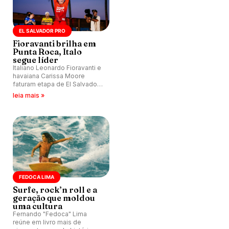
EL SALVADOR PRO
Fioravanti brilha em
Punta Roca, Italo
segue líder
Italiano Leonardo Fioravanti e
havaiana Carissa Moore
faturam etapa de El Salvador
no Circuito Mundial. Italo
leia mais »
Ferreira é vice e mantém
liderança do ranking.
FEDOCA LIMA
Surfe, rock’n roll e a
geração que moldou
uma cultura
Fernando "Fedoca" Lima
reúne em livro mais de