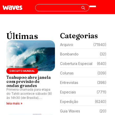
Últimas
Categorias
Arquivo
(71940)
Bombando
(32)
Cobertura Especial
(640)
CIRCUITO MUNDIAL
Colunas
(339)
Teahupoo abre janela
com previsão de
Entrevistas
(398)
ondas grandes
Primeira chamada para etapa
Especiais
(7711)
do Tahiti acontece sábado (8)
às 14h30 (de Brasília).
Expedição
(6240)
Previsão indica swell
leia mais »
consistente. Medina embarca
para evento e WSL divulga
Guia Waves
(20)
baterias, com Kelly Slater