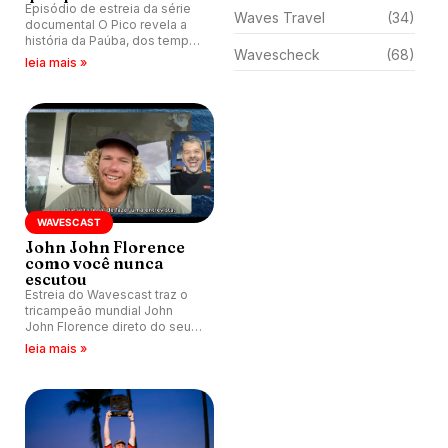
Episódio de estreia da série
Waves Travel
(34)
documental O Pico revela a
história da Paúba, dos tempos
Wavescheck
(68)
de segredo e nomes falsos
leia mais »
ao pico que ajudou a formar
Gabriel Medina e marcou para
sempre a vida de Taiu Bueno.
WAVESCAST
John John Florence
como você nunca
escutou
Estreia do Wavescast traz o
tricampeão mundial John
John Florence direto do seu
veleiro enquanto navega pelo
leia mais »
Pacífico, falando de Tom
Curren, Kelly Slater, Andy
Irons, Gabriel Medina e muito
mais.