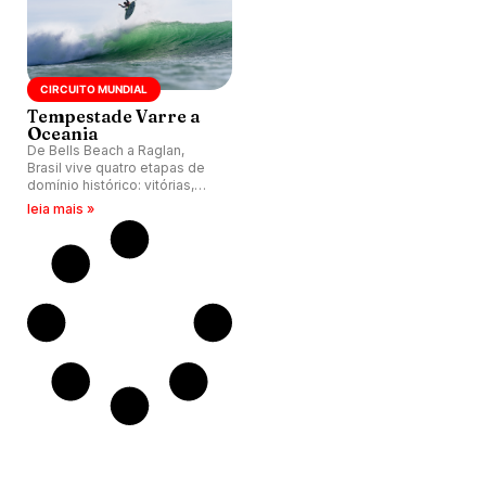
CIRCUITO MUNDIAL
Tempestade Varre a
Oceania
De Bells Beach a Raglan,
Brasil vive quatro etapas de
domínio histórico: vitórias,
finais, nota 10 e os quatro
leia mais »
primeiros do ranking mundial
com a mesma bandeira.