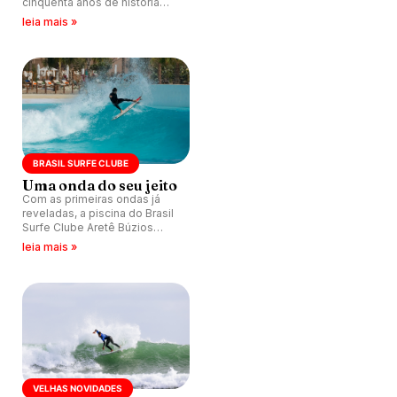
cinquenta anos de história
vivida e câmera na mão. Do
leia mais »
Píer de Ipanema a Pipeline, de
Bob Marley aos Rolling
Stones no Maracanã.
BRASIL SURFE CLUBE
Uma onda do seu jeito
Com as primeiras ondas já
reveladas, a piscina do Brasil
Surfe Clube Aretê Búzios
entrega um cardápio de
leia mais »
ondas para cada nível e cada
estilo de surfe.
VELHAS NOVIDADES