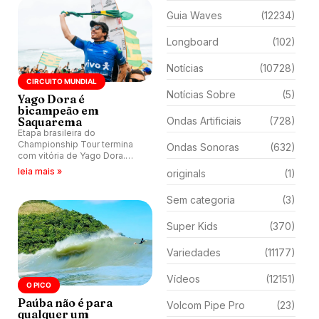
convidado.
Guia Waves
(12234)
Longboard
(102)
Notícias
(10728)
CIRCUITO MUNDIAL
Notícias Sobre
(5)
Yago Dora é
bicampeão em
Saquarema
Ondas Artificiais
(728)
Etapa brasileira do
Championship Tour termina
Ondas Sonoras
(632)
com vitória de Yago Dora.
Sawyer Lindblad vence entre
leia mais »
originals
(1)
as mulheres e Leonardo
Fioravanti assume liderança
Sem categoria
(3)
do ranking mundial da WSL, na
etapa de Saquarema.
Super Kids
(370)
Variedades
(11177)
Vídeos
(12151)
O PICO
Paúba não é para
Volcom Pipe Pro
(23)
qualquer um