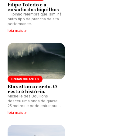
Filipe Toledo e a
ousadia das biquilhas
Filipinho relembra que, sim, há
outro tipo de prancha de alta
performance.
leia mais »
ONDAS GIGANTES
Ela soltou a corda. O
resto é história.
Michelle des Bouillons
desceu uma onda de quase
25 metros e pode entrar pra
história com recorde no
leia mais »
Guinness. Em entrevista
exclusiva ao Waves, ela conta
como chegou até aqui.