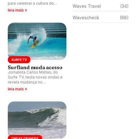
para celebrar a cultura do
Waves Travel
(34)
surfe nos dias 22 e 23 de
leia mais »
maio.
Wavescheck
(68)
SURFE TV
Surfland muda acesso
Jornalista Carlos Matias, do
Surfe TV, testa novas ondas e
revela mudança no
funcionamento da Surfland.
leia mais »
ONDAS GRANDES