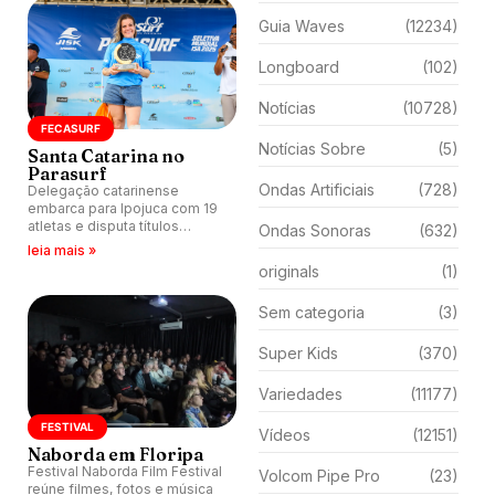
Guia Waves
(12234)
Longboard
(102)
Notícias
(10728)
FECASURF
Notícias Sobre
(5)
Santa Catarina no
Parasurf
Ondas Artificiais
(728)
Delegação catarinense
embarca para Ipojuca com 19
atletas e disputa títulos
Ondas Sonoras
(632)
brasileiros e vagas para o
leia mais »
Mundial da ISA.
originals
(1)
Sem categoria
(3)
Super Kids
(370)
Variedades
(11177)
FESTIVAL
Vídeos
(12151)
Naborda em Floripa
Festival Naborda Film Festival
Volcom Pipe Pro
(23)
reúne filmes, fotos e música