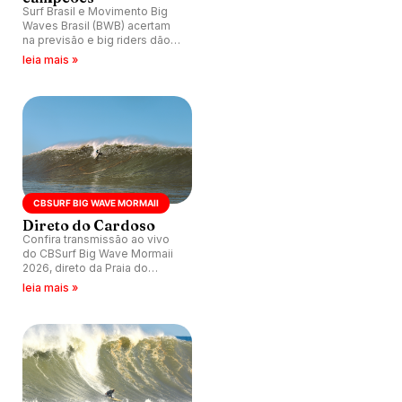
Surf Brasil e Movimento Big
Waves Brasil (BWB) acertam
na previsão e big riders dão
um show na Praia do Cardoso.
leia mais »
Pedro Calado e Catarina
Lorenzo faturam etapa.
CBSURF BIG WAVE MORMAII
Direto do Cardoso
Confira transmissão ao vivo
do CBSurf Big Wave Mormaii
2026, direto da Praia do
Cardoso, Laguna (SC).
leia mais »