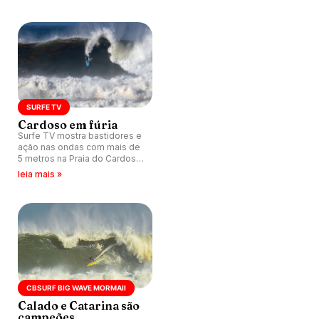
com pontuação máxima no
ranking.
SURFE TV
Cardoso em fúria
Surfe TV mostra bastidores e
ação nas ondas com mais de
5 metros na Praia do Cardoso
durante CBSurf Big Wave
leia mais »
Mormaii 2026.
CBSURF BIG WAVE MORMAII
Calado e Catarina são
campeões