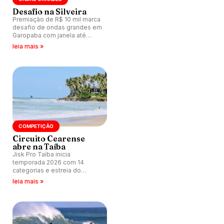
Desafio na Silveira
Premiação de R$ 10 mil marca
desafio de ondas grandes em
Garopaba com janela até
dezembro/26.
leia mais »
COMPETIÇÃO
Circuito Cearense
abre na Taíba
Jisk Pro Taíba inicia
temporada 2026 com 14
categorias e estreia do
Profissional Feminino.
leia mais »