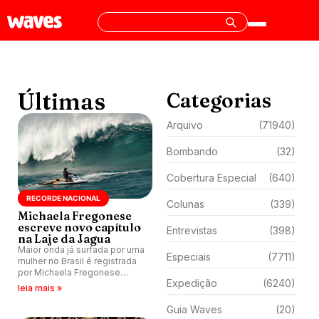
Últimas
Categorias
Arquivo
(71940)
Bombando
(32)
Cobertura Especial
(640)
RECORDE NACIONAL
Colunas
(339)
Michaela Fregonese
escreve novo capítulo
Entrevistas
(398)
na Laje da Jagua
Maior onda já surfada por uma
Especiais
(7711)
mulher no Brasil é registrada
por Michaela Fregonese
Expedição
(6240)
durante swell histórico em
leia mais »
Jaguaruna (SC)
Guia Waves
(20)