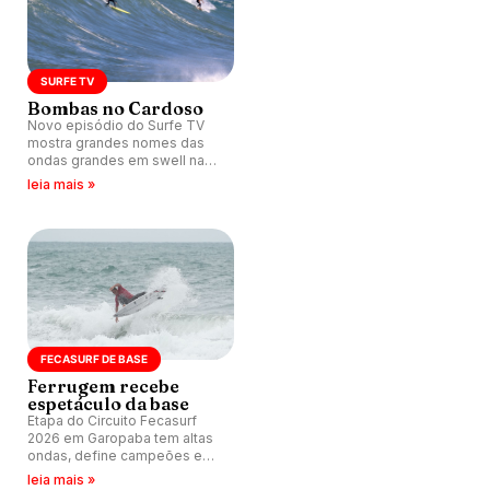
SURFE TV
Bombas no Cardoso
Novo episódio do Surfe TV
mostra grandes nomes das
ondas grandes em swell na
Praia do Cardoso, em Laguna
leia mais »
(SC).
FECASURF DE BASE
Ferrugem recebe
espetáculo da base
Etapa do Circuito Fecasurf
2026 em Garopaba tem altas
ondas, define campeões e
abre o Mormaii Storm Kids
leia mais »