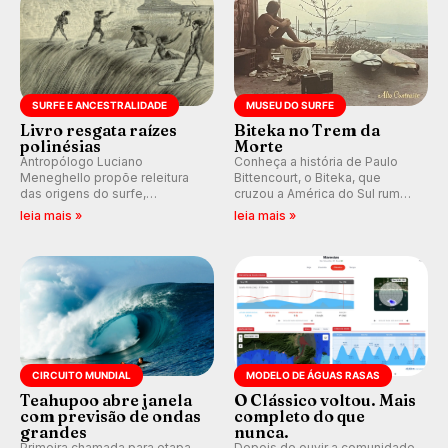
SURFE E ANCESTRALIDADE
MUSEU DO SURFE
Livro resgata raízes
Biteka no Trem da
polinésias
Morte
Antropólogo Luciano
Conheça a história de Paulo
Meneghello propõe releitura
Bittencourt, o Biteka, que
das origens do surfe,
cruzou a América do Sul rumo
resgatando a cultura polinésia
ao Pacífico em uma jornada
leia mais »
leia mais »
e questionando a visão
que se tornou um marco de
ocidental que transformou a
aventura, resiliência e paixão
prática em esporte e indústria.
pelo surfe.
CIRCUITO MUNDIAL
MODELO DE ÁGUAS RASAS
Teahupoo abre janela
O Clássico voltou. Mais
com previsão de ondas
completo do que
grandes
nunca.
Primeira chamada para etapa
Depois de ouvir a comunidade,