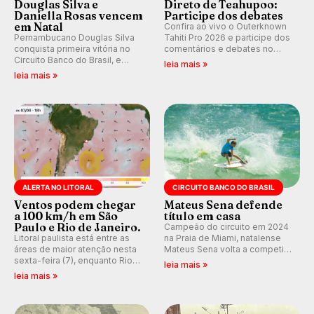
Douglas Silva e
Direto de Teahupoo:
Daniella Rosas vencem
Participe dos debates
em Natal
Confira ao vivo o Outerknown
Pernambucano Douglas Silva
Tahiti Pro 2026 e participe dos
conquista primeira vitória no
comentários e debates no
Circuito Banco do Brasil, e
nosso fórum, durante as
leia mais »
peruana Daniella Rosas vence
etapas da WSL.
leia mais »
no feminino na etapa de Natal,
disputada na Praia de Miami
(RN).
ALERTA NO LITORAL
CIRCUITO BANCO DO BRASIL
Ventos podem chegar
Mateus Sena defende
a 100 km/h em São
título em casa
Paulo e Rio de Janeiro.
Campeão do circuito em 2024
Litoral paulista está entre as
na Praia de Miami, natalense
áreas de maior atenção nesta
Mateus Sena volta a competir
sexta-feira (7), enquanto Rio
em casa em busca de manter a
leia mais »
de Janeiro também recebe
hegemonia potiguar em etapa
leia mais »
alerta para ventos fortes.
do Circuito Banco do Brasil.
Rajadas já chegaram a 97,2
km/h em Itanhaém.