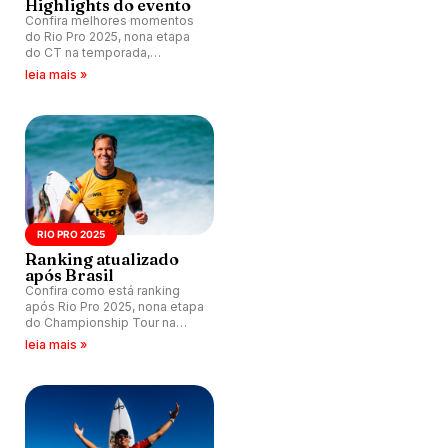
Highlights do evento
Confira melhores momentos
do Rio Pro 2025, nona etapa
do CT na temporada,
realizada no Point de Itaúna,
leia mais »
Saquarema (RJ).
RIO PRO 2025
Ranking atualizado
após Brasil
Confira como está ranking
após Rio Pro 2025, nona etapa
do Championship Tour na
temporada, realizada em
leia mais »
Saquarema.