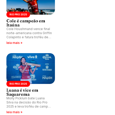
RIO PRO 2025
Cole é campeão em
Itaúna
Cole Houshmand vence final
norte-americana contra Griffin
Colapinto e fatura troféu de
campeão do Rio Pro 2025.
leia mais »
RIO PRO 2025
Luana é vice em
Saquarema
Molly Picklum bate Luana
Silva na decisão do Rio Pro
2025 e leva troféu de campeã
da etapa brasileira do CT para
leia mais »
Austrália.