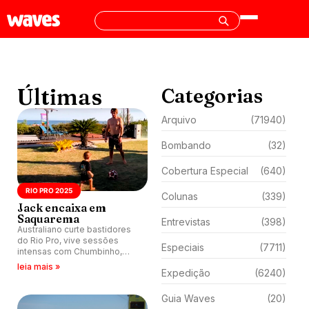
Últimas
Categorias
Arquivo
(71940)
Bombando
(32)
Cobertura Especial
(640)
RIO PRO 2025
Colunas
(339)
Jack encaixa em
Saquarema
Entrevistas
(398)
Australiano curte bastidores
do Rio Pro, vive sessões
Especiais
(7711)
intensas com Chumbinho,
ajuda meio ambiente e
leia mais »
Expedição
(6240)
celebra energia brasileira.
Guia Waves
(20)