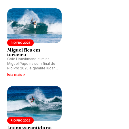
RIO PRO 2025
Miguel fica em
terceiro
Cole Houshmand elimina
Miguel Pupo na semifinal do
Rio Pro 2025 e garante lugar
na decisão. Brasileiro se
leia mais »
despede da etapa em
terceiro lugar.
RIO PRO 2025
Luana garantida na