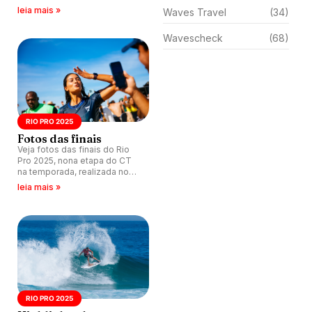
australiana Molly Picklum na
leia mais »
Waves Travel
(34)
etapa brasileira do CT.
Wavescheck
(68)
RIO PRO 2025
Fotos das finais
Veja fotos das finais do Rio
Pro 2025, nona etapa do CT
na temporada, realizada no
Point de Itaúna, Saquarema.
leia mais »
RIO PRO 2025