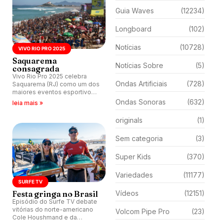
Guia Waves
(12234)
Longboard
(102)
Notícias
(10728)
VIVO RIO PRO 2025
Saquarema
Notícias Sobre
(5)
consagrada
Vivo Rio Pro 2025 celebra
Ondas Artificiais
(728)
Saquarema (RJ) como um dos
maiores eventos esportivos
do país e bate recordes de
Ondas Sonoras
(632)
leia mais »
público, impacto e
patrocínios. Evento recebe
originals
(1)
mais de 410 mil pessoas
durante 11 dias.
Sem categoria
(3)
Super Kids
(370)
Variedades
(11177)
SURFE TV
Festa gringa no Brasil
Vídeos
(12151)
Episódio do Surfe TV debate
vitórias do norte-americano
Volcom Pipe Pro
(23)
Cole Houshmand e da