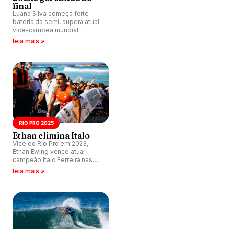
final
Luana Silva começa forte
bateria da semi, supera atual
vice-campeã mundial
Caroline Marks e coloca Brasil
leia mais »
na decisão do Rio Pro Pro
2025.
RIO PRO 2025
Ethan elimina Italo
Vice do Rio Pro em 2023,
Ethan Ewing vence atual
campeão Italo Ferreira nas
quartas de final.
leia mais »