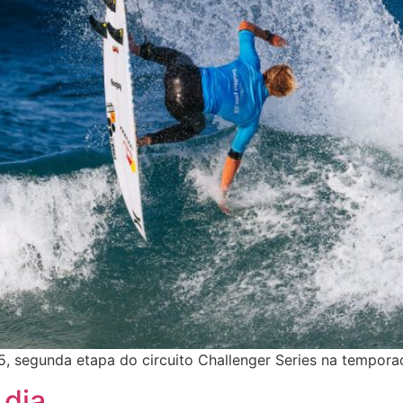
5, segunda etapa do circuito Challenger Series na tempora
 dia