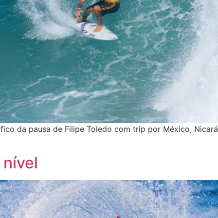
áfico da pausa de Filipe Toledo com trip por México, Nicarág
 nível