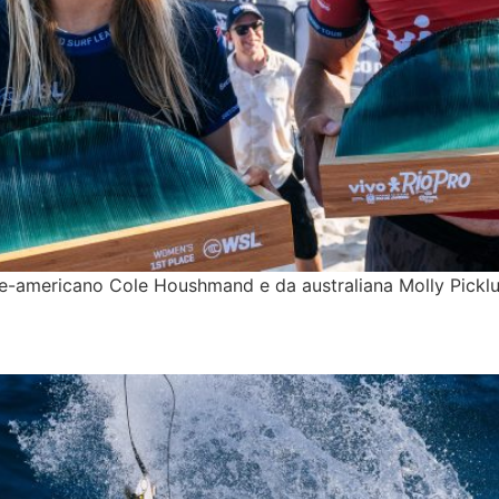
te-americano Cole Houshmand e da australiana Molly Picklu