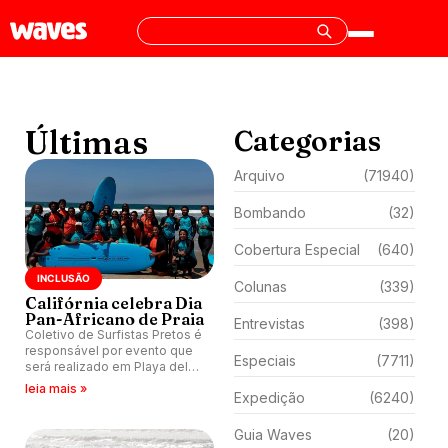
Últimas
Categorias
Arquivo
(71940)
Bombando
(32)
Cobertura Especial
(640)
INCLUSÃO
Colunas
(339)
Califórnia celebra Dia
Pan-Africano de Praia
Entrevistas
(398)
Coletivo de Surfistas Pretos é
responsável por evento que
Especiais
(7711)
será realizado em Playa del
Rey com aulas gratuitas de
leia mais »
Expedição
(6240)
surfe e festa beneficente.
Guia Waves
(20)