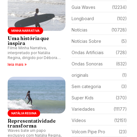
Guia Waves
(12234)
Longboard
(102)
Notícias
(10728)
MINHA NARRATIVA
Uma história que
Notícias Sobre
(5)
inspira
Filme Minha Narrativa,
Ondas Artificiais
(728)
interpretado por Natália
Regina, dirigido por Débora
Carvalho e produzido por
Ondas Sonoras
(632)
leia mais »
Ronie Pasini, tem exibição em
Ubatuba (SP).
originals
(1)
Sem categoria
(3)
Super Kids
(370)
Variedades
(11177)
NATÁLIA REGINA
Representatividade
Vídeos
(12151)
transforma
Waves bate um papo
Volcom Pipe Pro
(23)
exclusivo com Natália Regina,