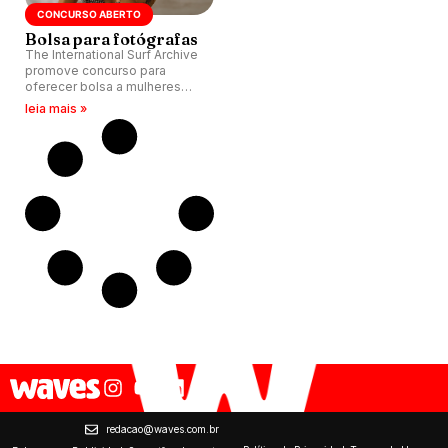
CONCURSO ABERTO
Bolsa para fotógrafas
The International Surf Archive
promove concurso para
oferecer bolsa a mulheres
fotógrafas de surfe.
leia mais »
redacao@waves.com.br