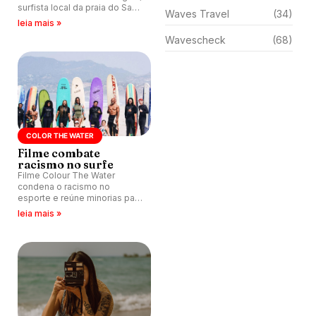
surfista local da praia do Sapê
Waves Travel
(34)
em Ubatuba (SP) e conta sua
leia mais »
história e sonhos.
Wavescheck
(68)
COLOR THE WATER
Filme combate
racismo no surfe
Filme Colour The Water
condena o racismo no
esporte e reúne minorias para
aulas e sessões de surfe em
leia mais »
Los Angeles, Califórnia.