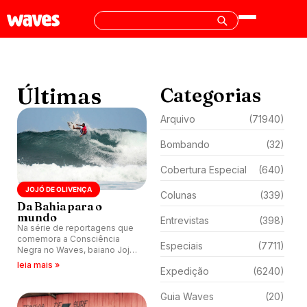
Últimas
Categorias
Arquivo
(71940)
Bombando
(32)
Cobertura Especial
(640)
JOJÓ DE OLIVENÇA
Colunas
(339)
Da Bahia para o
mundo
Entrevistas
(398)
Na série de reportagens que
comemora a Consciência
Especiais
(7711)
Negra no Waves, baiano Jojó
de Olivença fala sobre sua
leia mais »
Expedição
(6240)
carreira, vida pessoal, projeto
social e outros temas.
Guia Waves
(20)