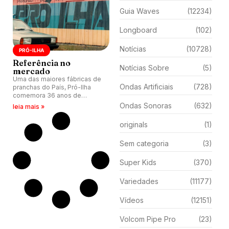
Guia Waves
(12234)
Longboard
(102)
Notícias
(10728)
PRÓ-ILHA
Referência no
Notícias Sobre
(5)
mercado
Uma das maiores fábricas de
Ondas Artificiais
(728)
pranchas do País, Pró-Ilha
comemora 36 anos de
atividade no litoral norte
Ondas Sonoras
(632)
leia mais »
catarinense.
originals
(1)
Sem categoria
(3)
Super Kids
(370)
Variedades
(11177)
Vídeos
(12151)
Volcom Pipe Pro
(23)