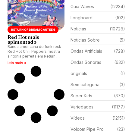
Guia Waves
(12234)
Longboard
(102)
Notícias
(10728)
RETURN OF DREAM CANTEEN
Red Hot mais
Notícias Sobre
(5)
apimentado
Banda americana de funk rock
Ondas Artificiais
(728)
Red Hot Chili Peppers mostra
sintonia perfeita em Return of
the Dream Canteen, segundo
Ondas Sonoras
(632)
leia mais »
disco lançado em 2022.
originals
(1)
Sem categoria
(3)
Super Kids
(370)
Variedades
(11177)
Vídeos
(12151)
Volcom Pipe Pro
(23)