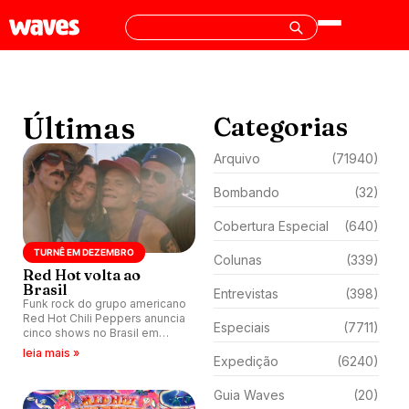
Últimas
Categorias
Arquivo
(71940)
Bombando
(32)
Cobertura Especial
(640)
TURNÊ EM DEZEMBRO
Colunas
(339)
Red Hot volta ao
Brasil
Entrevistas
(398)
Funk rock do grupo americano
Red Hot Chili Peppers anuncia
Especiais
(7711)
cinco shows no Brasil em
novembro.
leia mais »
Expedição
(6240)
Guia Waves
(20)