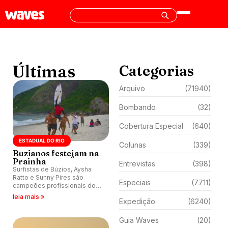
Últimas
Categorias
Arquivo
(71940)
Bombando
(32)
Cobertura Especial
(640)
ESTADUAL DO RIO
Colunas
(339)
Buzianos festejam na
Prainha
Entrevistas
(398)
Surfistas de Búzios, Aysha
Ratto e Sunny Pires são
Especiais
(7711)
campeões profissionais do
Rio. Prainha Surf Pro/Am 2024
leia mais »
Expedição
(6240)
decide títulos de 13
categorias.
Guia Waves
(20)