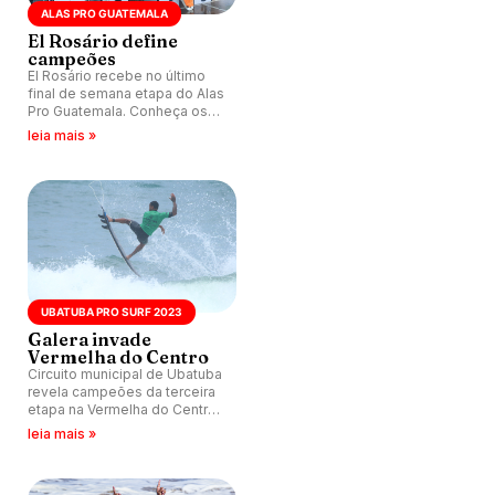
ALAS PRO GUATEMALA
El Rosário define
campeões
El Rosário recebe no último
final de semana etapa do Alas
Pro Guatemala. Conheça os
vencedores.
leia mais »
UBATUBA PRO SURF 2023
Galera invade
Vermelha do Centro
Circuito municipal de Ubatuba
revela campeões da terceira
etapa na Vermelha do Centro
(SP), que aconteceu neste
leia mais »
último final de semana.