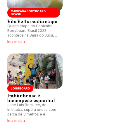
CAPIXABA BODYBOARD
BRASIL
Vila Velha sedia etapa
Quarta etapa do Capixaba
Bodyboard Brasil 2023,
acontece na Barra do Jucu,
Vila Velha (ES), de 31 de
leia mais »
agosto a 3 de setembro.
LONGBOARD
Imbitubense é
bicampeão espanhol
José Luis Beraluce, de
Imbituba, supera ondas com
cerca de 3 metros e é
campeão espanhol de surfe
leia mais »
pela segunda vez.