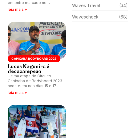
encontro marcado no
Waves Travel
(34)
santuário do surfe carioca
leia mais »
para etapa da Federação
Wavescheck
(68)
Estadual do Rio. Inscrições
terminam na quarta (18).
CAPIXABA BODYBOARD 2023
Lucas Nogueira é
decacampeão
Última etapa do Circuito
Capixaba de Bodyboard 2023
aconteceu nos dias 15 e 17 de
dezembro, na Barra do Jucu,
leia mais »
em Vila Velha (ES). E Lucas
Nogueira se destaca,
conquistando seu décimo
título.