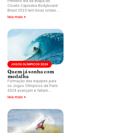
Primeiro dia da etapa do
Cicuito Capixaba Bodyboard
Brasil 2023 tem boas ondas
na Barra do Jucu, Vila Velha
leia mais »
(ES).
JOGOS OLÍMPICOS 2024
Quem já sonha com
medalha
Formação das equipes para
os Jogos Olímpicos de Paris
2024 avançam e faltam
poucas vagas para serem
leia mais »
preenchidas.