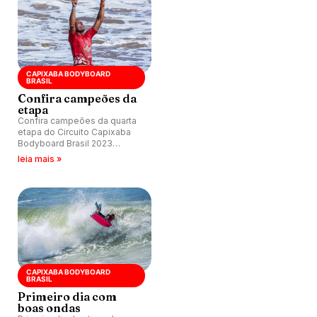
CAPIXABA BODYBOARD
BRASIL
Confira campeões da
etapa
Confira campeões da quarta
etapa do Circuito Capixaba
Bodyboard Brasil 2023
disputada na Barra do Jucu
leia mais »
(ES).
CAPIXABA BODYBOARD
BRASIL
Primeiro dia com
boas ondas