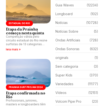
Guia Waves
(12234)
Longboard
(102)
Notícias
(10728)
ESTADUAL DO RIO
Etapa da Prainha
Notícias Sobre
(5)
começa nesta quinta
Competição válida pelo
Ondas Artificiais
(728)
circuito estadual do Rio reúne
surfistas de 13 categorias
para 3 dias de disputas no
Ondas Sonoras
(632)
leia mais »
santuário do surfe carioca.
Prainha Surf Pro/AM 2024
originals
(1)
começa nesta quinta (19).
Sem categoria
(3)
Super Kids
(370)
Variedades
(11177)
PRAINHA SURF PRO/AM 2024
Etapa confirmada no
Vídeos
(12151)
Rio
Profissionais, juniores,
Volcom Pipe Pro
(23)
masters e longboarders têm