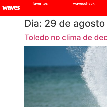
favoritos
wavescheck
Dia:
29 de agosto
Toledo no clima de de