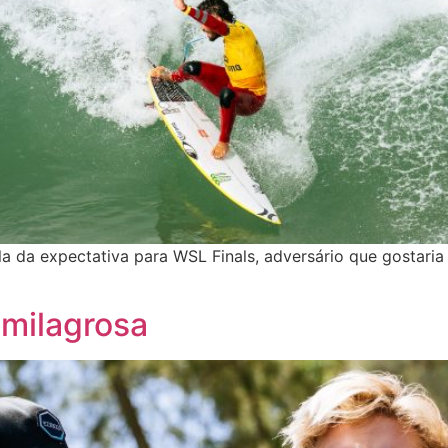
la da expectativa para WSL Finals, adversário que gostaria
 milagrosa