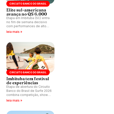
CIRCUITO BANCO DO BRASIL
Elite sul-americana
avança no QS 6.000
Etapa em Imbituba (SC) entra
no fim de semana decisivo
com performances de alto
nível, recorde feminino e
leia mais »
confrontos definidos rumo às
semifinais.
CIRCUITO BANCO DO BRASIL
Imbituba tem festival
de experiências
Etapa de abertura do Circuito
Banco do Brasil de Surfe 2026
combina competição, shows,
ações sociais e
leia mais »
sustentabilidade,
consolidando novo modelo
de evento da World Surf