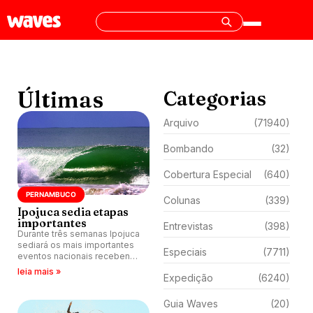
Últimas
Categorias
Arquivo
(71940)
Bombando
(32)
Cobertura Especial
(640)
PERNAMBUCO
Colunas
(339)
Ipojuca sedia etapas
importantes
Entrevistas
(398)
Durante três semanas Ipojuca
sediará os mais importantes
Especiais
(7711)
eventos nacionais recebendo
os melhores competidores
leia mais »
Expedição
(6240)
do Brasil.
Guia Waves
(20)