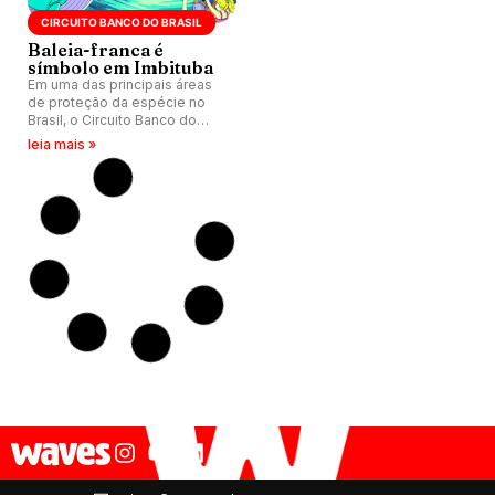
CIRCUITO BANCO DO BRASIL
Baleia-franca é
símbolo em Imbituba
Em uma das principais áreas
de proteção da espécie no
Brasil, o Circuito Banco do
Brasil de Surfe transforma a
leia mais »
etapa em plataforma de
educação ambiental, com
quase 500 alunos de escolas
públicas na Praia da Vila (SC).