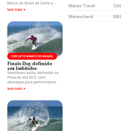
Banco do Brasil de Surfe em
Waves Travel
(34)
Imbituba e assumem
leia mais »
protagonismo na corrida por
Wavescheck
(68)
vagas no Challenger Series
2027/28.
CIRCUITO BANCO DO BRASIL
Finals Day definido
em Imbituba
Semifinais estão definidas na
Praia da Vila (SC), com
destaque para performances
dominantes no masculino e
leia mais »
Sophia Medina como única
brasileira no feminino rumo ao
título.