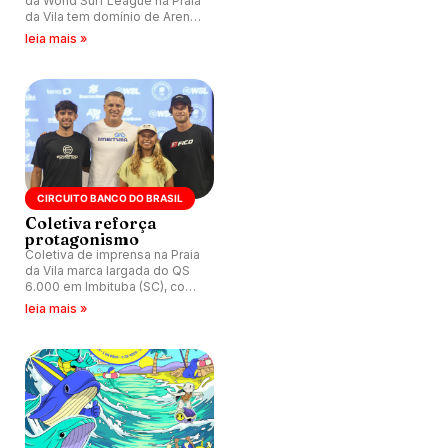
da World Surf League na Praia
da Vila tem domínio de Arena
Rodriguez e Renan Pulga,
leia mais »
além de alto nível técnico no
primeiro dia de competição.
CIRCUITO BANCO DO BRASIL
Coletiva reforça
protagonismo
Coletiva de imprensa na Praia
da Vila marca largada do QS
6.000 em Imbituba (SC), com
atletas internacionais, impacto
leia mais »
econômico e alta relevância
no calendário da World Surf
League.