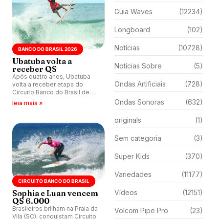
Guia Waves
(12234)
Longboard
(102)
Notícias
(10728)
BANCO DO BRASIL 2026
Ubatuba volta a
Notícias Sobre
(5)
receber QS
Após quatro anos, Ubatuba
Ondas Artificiais
(728)
volta a receber etapa do
Circuito Banco do Brasil de
Surfe na Praia de Itamambuca.
Ondas Sonoras
(632)
leia mais »
Competição válida como QS
4.000 acontece entre os dias
originals
(1)
30 de abril e 3 de maio.
Sem categoria
(3)
Super Kids
(370)
Variedades
(11177)
CIRCUITO BANCO DO BRASIL
Sophia e Luan vencem
Vídeos
(12151)
QS 6.000
Brasileiros brilham na Praia da
Volcom Pipe Pro
(23)
Vila (SC), conquistam Circuito