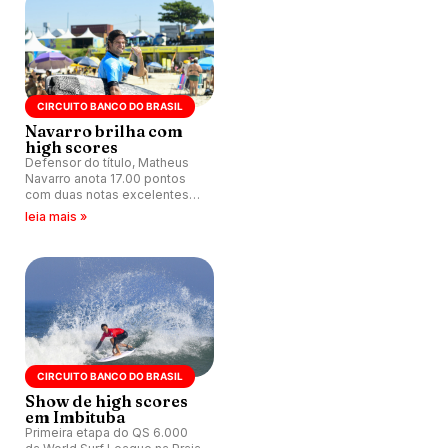
League.
CIRCUITO BANCO DO BRASIL
Navarro brilha com
high scores
Defensor do título, Matheus
Navarro anota 17.00 pontos
com duas notas excelentes e
comanda dia de estreias no
leia mais »
QS 6.000 da World Surf
League na Praia da Vila,
Imbituba (SC).
CIRCUITO BANCO DO BRASIL
Show de high scores
em Imbituba
Primeira etapa do QS 6.000