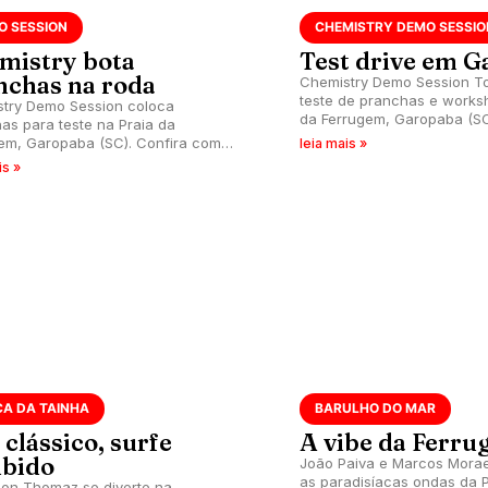
O SESSION
CHEMISTRY DEMO SESSIO
mistry bota
Test drive em 
nchas na roda
Chemistry Demo Session T
teste de pranchas e works
try Demo Session coloca
da Ferrugem, Garopaba (SC
as para teste na Praia da
de semana.
em, Garopaba (SC). Confira como
leia mais »
vento.
is »
CA DA TAINHA
BARULHO DO MAR
clássico, surfe
A vibe da Ferr
ibido
João Paiva e Marcos Mora
as paradisíacas ondas da P
son Thomaz se diverte na