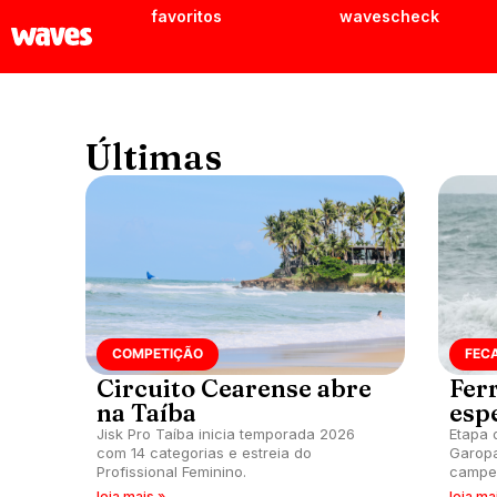
favoritos
wavescheck
Últimas
COMPETIÇÃO
FEC
Circuito Cearense abre
Fer
na Taíba
esp
Jisk Pro Taíba inicia temporada 2026
Etapa 
com 14 categorias e estreia do
Garopa
Profissional Feminino.
campeõ
com po
leia mais »
leia ma