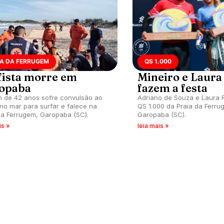
IA DA FERRUGEM
QS 1.000
fista morre em
Mineiro e Laur
opaba
fazem a festa
de 42 anos sofre convulsão ao
Adriano de Souza e Laura
 no mar para surfar e falece na
QS 1.000 da Praia da Ferr
da Ferrugem, Garopaba (SC).
Garopaba (SC).
is »
leia mais »