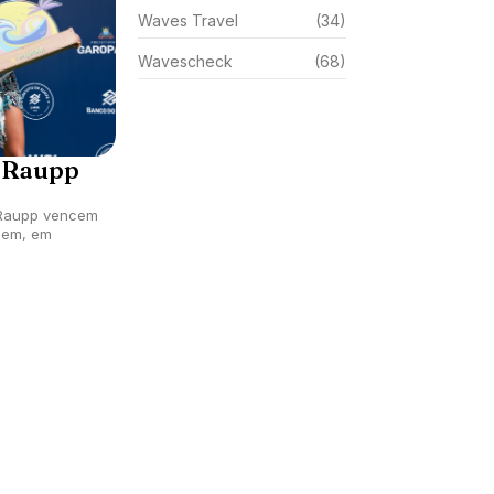
Waves Travel
(34)
Wavescheck
(68)
a Raupp
 Raupp vencem
ugem, em