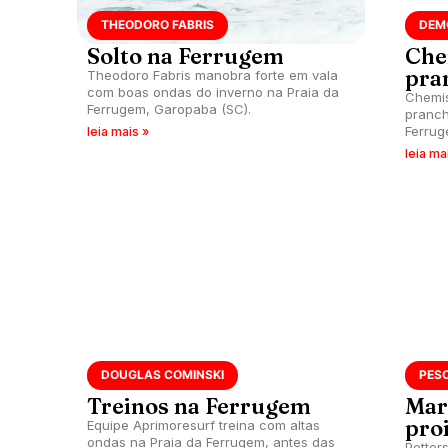
THEODORO FABRIS
DEM
Solto na Ferrugem
Che
pra
Theodoro Fabris manobra forte em vala
com boas ondas do inverno na Praia da
Chemis
Ferrugem, Garopaba (SC).
pranch
Ferrug
leia mais »
foi o e
leia ma
DOUGLAS COMINSKI
PES
Treinos na Ferrugem
Mar 
pro
Equipe Aprimoresurf treina com altas
ondas na Praia da Ferrugem, antes das
Petter