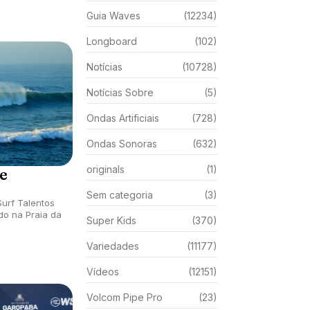
Guia Waves
(12234)
Longboard
(102)
Notícias
(10728)
Notícias Sobre
(5)
Ondas Artificiais
(728)
Ondas Sonoras
(632)
originals
(1)
e
Sem categoria
(3)
Surf Talentos
o na Praia da
Super Kids
(370)
Variedades
(11177)
Vídeos
(12151)
Volcom Pipe Pro
(23)