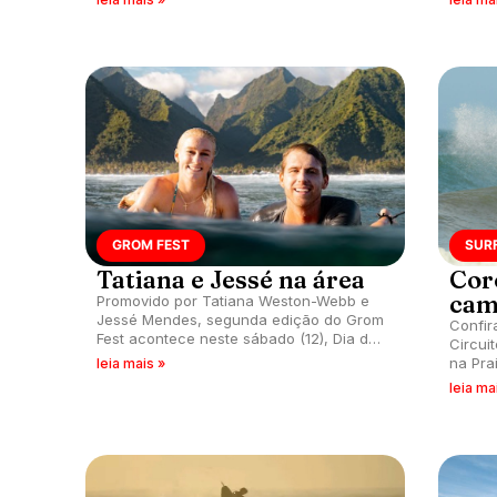
GROM FEST
SUR
Tatiana e Jessé na área
Cor
cam
Promovido por Tatiana Weston-Webb e
Jessé Mendes, segunda edição do Grom
Confir
Fest acontece neste sábado (12), Dia das
Circui
Crianças, na Praia da Ferrugem,
na Pra
leia mais »
Garopaba (SC).
leia ma