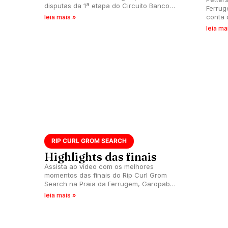
disputas da 1ª etapa do Circuito Banco
Ferrug
do Brasil.
conta 
leia mais »
Catari
leia ma
RIP CURL GROM SEARCH
Highlights das finais
Assista ao vídeo com os melhores
momentos das finais do Rip Curl Grom
Search na Praia da Ferrugem, Garopaba
(SC).
leia mais »