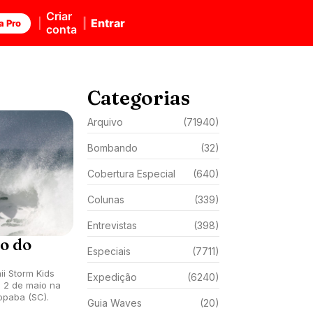
Criar
Entrar
a Pro
conta
Categorias
Arquivo
(71940)
Bombando
(32)
Cobertura Especial
(640)
Colunas
(339)
Entrevistas
(398)
o do
Especiais
(7711)
ii Storm Kids
Expedição
(6240)
e 2 de maio na
opaba (SC).
Guia Waves
(20)