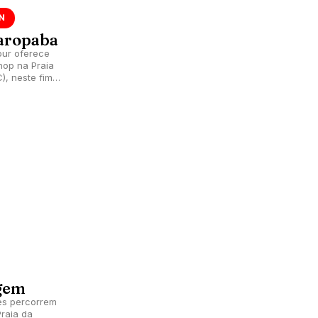
N
Garopaba
our oferece
hop na Praia
), neste fim
ugem
es percorrem
raia da