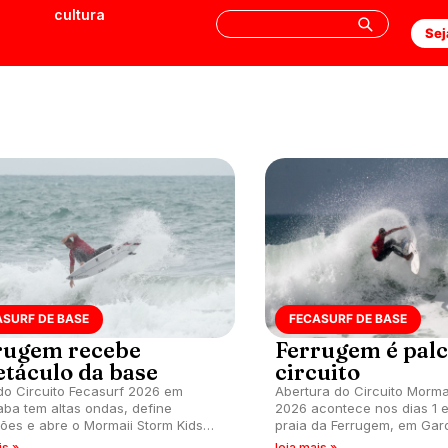
cultura
Sej
ASURF DE BASE
FECASURF DE BASE
rugem recebe
Ferrugem é palc
etáculo da base
circuito
do Circuito Fecasurf 2026 em
Abertura do Circuito Morma
ba tem altas ondas, define
2026 acontece nos dias 1 
es e abre o Mormaii Storm Kids
praia da Ferrugem, em Gar
ntuação máxima no ranking.
is »
leia mais »