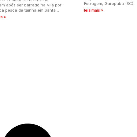
Ferrugem, Garopaba (SC).
em após ser barrado na Vila por
da pesca da tainha em Santa
leia mais »
na.
is »