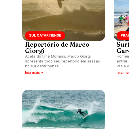
SUL CATARINENSE
PRA
Repertório de Marco
Sur
Giorgi
Gar
Atleta do time Mormaii, Marco Giorgi
Homem 
apresenta todo seu repertório em sessão
entrar
no sul catarinense.
Praia 
leia mais »
leia ma