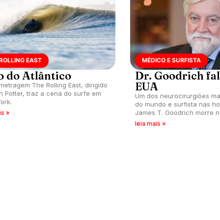
ROLLING EAST
MÉDICO E SURFISTA
o do Atlântico
Dr. Goodrich fa
EUA
metragem The Rolling East, dirigido
n Potter, traz a cena do surfe em
Um dos neurocirurgiões m
ork.
do mundo e surfista nas ho
James T. Goodrich morre n
is »
a complicações causadas p
leia mais »