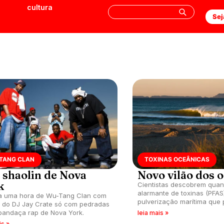
cultura
Sej
TANG CLAN
TOXINAS OCEÂNICAS
 shaolin de Nova
Novo vilão dos 
k
Cientistas descobrem quan
alarmante de toxinas (PFAS
a uma hora de Wu-Tang Clan com
pulverização marítima que 
 do DJ Jay Crate só com pedradas
prejudicando qualidade da
bandaça rap de Nova York.
leia mais »
is »