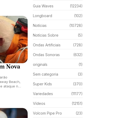
Guia Waves
(12234)
Longboard
(102)
Notícias
(10728)
Notícias Sobre
(5)
Ondas Artificiais
(728)
Ondas Sonoras
(632)
originals
(1)
em Nova
Sem categoria
(3)
barão
away Beach,
Super Kids
(370)
 de ataque não
anos.
Variedades
(11177)
Vídeos
(12151)
Volcom Pipe Pro
(23)