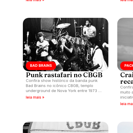
BAD BRAINS
PACK
Punk rastafari no CBGB
Cra
rec
Confira show histórico da banda punk
Bad Brains no icônico CBGB, templo
Confir
underground de Nova York entre 1973 e
muito 
2006.
inicia
leia mais »
Iorque
leia ma