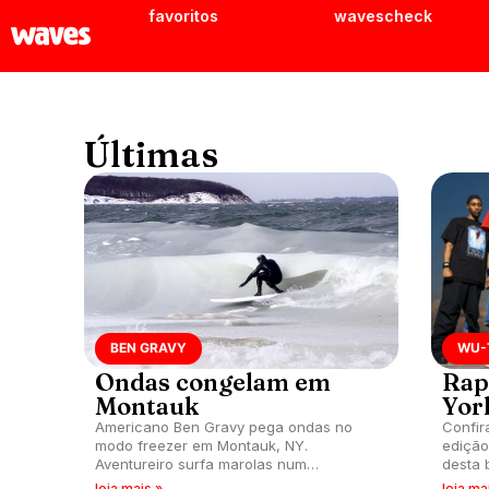
favoritos
wavescheck
Últimas
BEN GRAVY
WU-
Ondas congelam em
Rap
Montauk
Yor
Americano Ben Gravy pega ondas no
Confir
modo freezer em Montauk, NY.
edição
Aventureiro surfa marolas num
desta 
impressionante estado sólido.
leia mais »
leia ma