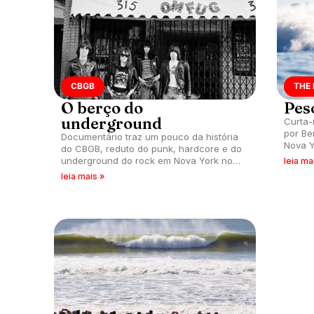
CBGB
THE 
O berço do
Pes
underground
Curta-
por Be
Documentário traz um pouco da história
Nova Y
do CBGB, reduto do punk, hardcore e do
underground do rock em Nova York nos
leia ma
anos 70, 80 e 90.
leia mais »