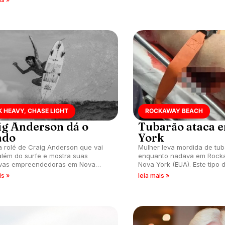
 HEAVY, CHASE LIGHT
ROCKAWAY BEACH
ig Anderson dá o
Tubarão ataca 
ado
York
a rolé de Craig Anderson que vai
Mulher leva mordida de tu
além do surfe e mostra suas
enquanto nadava em Rock
tivas empreendedoras em Nova
Nova York (EUA). Este tipo
, entre outros lugares.
ocorria na região havia 70 
is »
leia mais »