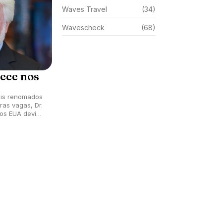
Waves Travel
(34)
Wavescheck
(68)
lece nos
ais renomados
ras vagas, Dr.
os EUA devido
ela Covid-19.