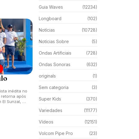
Guia Waves
(12234)
Longboard
(102)
Notícias
(10728)
Notícias Sobre
(5)
Ondas Artificiais
(728)
Ondas Sonoras
(632)
originals
(1)
ulo
Sem categoria
(3)
ista inédita no
 retorna após
Super Kids
(370)
El Sunzal, El
Variedades
(11177)
Vídeos
(12151)
Volcom Pipe Pro
(23)