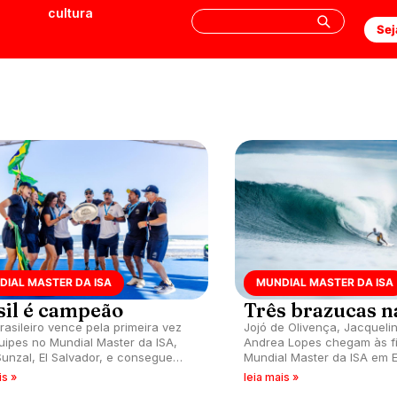
cultura
Sej
DIAL MASTER DA ISA
MUNDIAL MASTER DA ISA
sil é campeão
Três brazucas na
rasileiro vence pela primeira vez
Jojó de Olivença, Jacquelin
uipes no Mundial Master da ISA,
Andrea Lopes chegam às fi
Sunzal, El Salvador, e consegue
Mundial Master da ISA em El
medalhas no individual. Diego Rosa
Salvador, e garantem meda
is »
leia mais »
 na Master Masculino.
brasileira segue na lideran