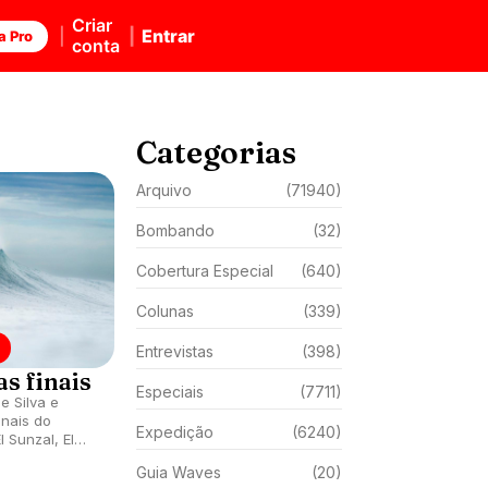
Criar
Entrar
a Pro
conta
Categorias
Arquivo
(71940)
Bombando
(32)
Cobertura Especial
(640)
Colunas
(339)
Entrevistas
(398)
s finais
Especiais
(7711)
e Silva e
nais do
Expedição
(6240)
 Sunzal, El
lhas. Equipe
Guia Waves
(20)
ça por