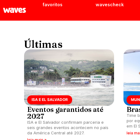
favoritos
wavescheck
Últimas
ISA E EL SALVADOR
MUN
Eventos garantidos até
Bra
2027
Time b
por eq
ISA e El Salvador confirmam parceria e
em El 
seis grandes eventos acontecem no país
cinco 
da América Central até 2027.
leia ma
é ouro
leia mais »