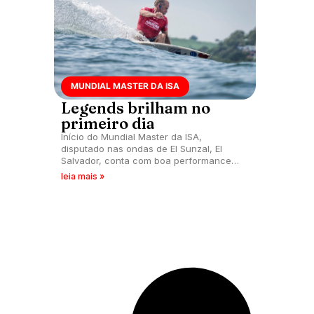
MUNDIAL MASTER DA ISA
Legends brilham no
primeiro dia
Início do Mundial Master da ISA,
disputado nas ondas de El Sunzal, El
Salvador, conta com boa performance
dos legends. Andrea Lopes avança na
leia mais »
Grand Master e Jacqueline Silva na
Master.