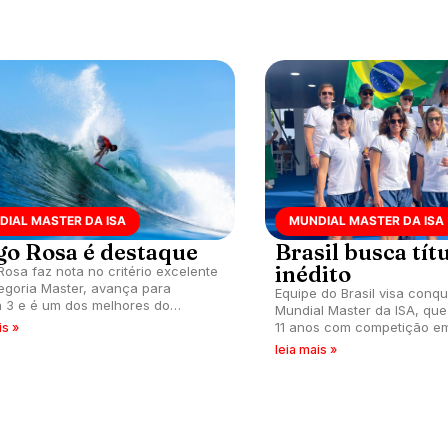
equipes.
DIAL MASTER DA ISA
MUNDIAL MASTER DA ISA
go Rosa é destaque
Brasil busca tít
inédito
Rosa faz nota no critério excelente
egoria Master, avança para
Equipe do Brasil visa conqu
 3 e é um dos melhores do
Mundial Master da ISA, que
o dia do Mundial Master da ISA,
11 anos com competição em 
is »
unzal, El salvador.
Salvador.
leia mais »