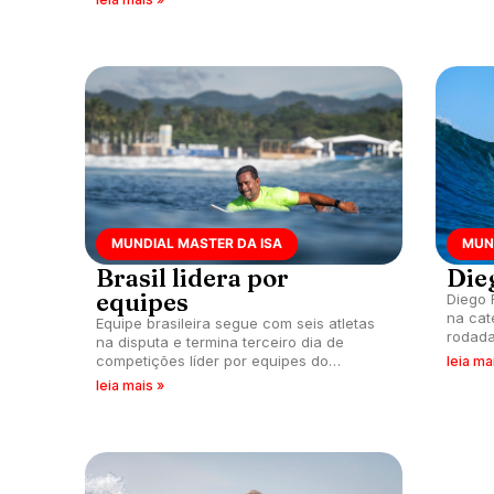
MUNDIAL MASTER DA ISA
MUN
Brasil lidera por
Die
equipes
Diego 
na cat
Equipe brasileira segue com seis atletas
rodada
na disputa e termina terceiro dia de
segund
competições líder por equipes do
leia ma
em El S
Mundial Master da ISA 2024, em El
leia mais »
Sunzal, El Salvador.