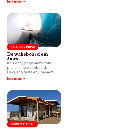
leia mais »
KAI LENNY INOVA
De wakeboard em
Jaws
Kai Lenny pega Jaws com
prancha de wakeboard.
Havaiano testa equipamento
nos Outer Reefs e
leia mais »
surpreende.
NOVO MATERIAL