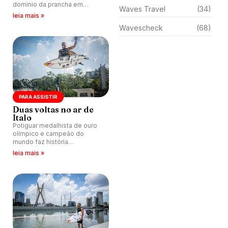
domínio da prancha em
Waves Travel
(34)
situações extremas. Sessão
leia mais »
mostra que finless pode
Wavescheck
(68)
alcançar novo patamar de
performance.
PARA ASSISTIR
Duas voltas no ar de
Italo
Potiguar medalhista de ouro
olímpico e campeão do
mundo faz história
completando dois aéreos 720
leia mais »
seguidos numa piscina de
ondas artificiais.