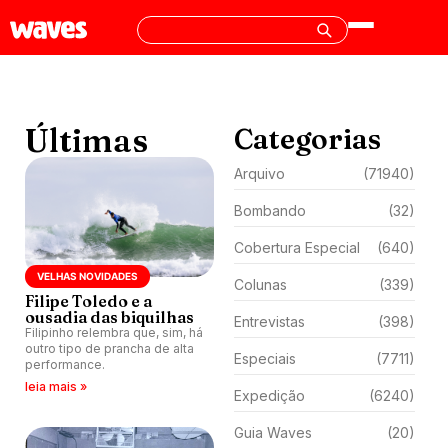
Últimas
Categorias
Arquivo
(71940)
Bombando
(32)
Cobertura Especial
(640)
VELHAS NOVIDADES
Colunas
(339)
Filipe Toledo e a
ousadia das biquilhas
Entrevistas
(398)
Filipinho relembra que, sim, há
outro tipo de prancha de alta
Especiais
(7711)
performance.
leia mais »
Expedição
(6240)
Guia Waves
(20)