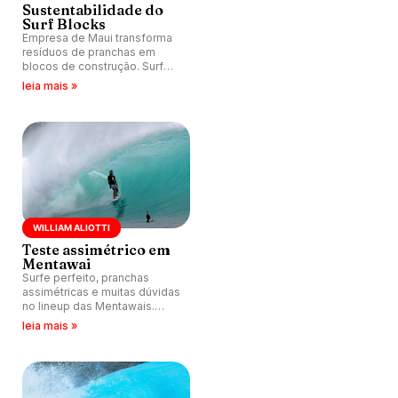
Sustentabilidade do
Surf Blocks
Empresa de Maui transforma
resíduos de pranchas em
blocos de construção. Surf
Block alia sustentabilidade,
leia mais »
resistência e isolamento
térmico.
WILLIAM ALIOTTI
Teste assimétrico em
Mentawai
Surfe perfeito, pranchas
assimétricas e muitas dúvidas
no lineup das Mentawais.
William Aliotti testa quiver
leia mais »
assinado por Ryan Lovelace e
busca entender por que
funcionam tão bem.