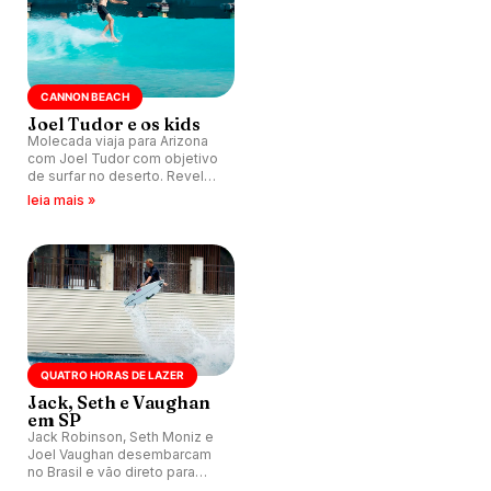
CANNON BEACH
Joel Tudor e os kids
Molecada viaja para Arizona
com Joel Tudor com objetivo
de surfar no deserto. Revel
Surf testa novas ondas
leia mais »
perfeitas para longboard.
QUATRO HORAS DE LAZER
Jack, Seth e Vaughan
em SP
Jack Robinson, Seth Moniz e
Joel Vaughan desembarcam
no Brasil e vão direto para
água no São Paulo Surf Club.