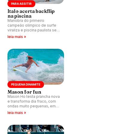
PARA ASSITIR
Italo acerta backflip
na piscina
Manobra do primeiro
campeão olímpico de surfe
viraliza e piscina paulista se
firma como palco de
leia mais »
inovação.
PEQUENA DINAMITE
Mason for fun
Mason Ho testa prancha nova
e transforma dia fraco, com
ondas muito pequenas, em
show criativo no Havaí.
leia mais »