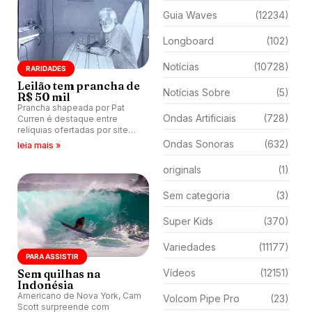
Guia Waves
(12234)
Longboard
(102)
Notícias
(10728)
RARIDADES
Leilão tem prancha de
Notícias Sobre
(5)
R$ 50 mil
Prancha shapeada por Pat
Ondas Artificiais
(728)
Curren é destaque entre
relíquias ofertadas por site
especializado. Estimativa é
Ondas Sonoras
(632)
leia mais »
que algumas delas possam
receber lances superiores a
originals
(1)
200 mil reais.
Sem categoria
(3)
Super Kids
(370)
Variedades
(11177)
PARA ASSISTIR
Sem quilhas na
Vídeos
(12151)
Indonésia
Americano de Nova York, Cam
Volcom Pipe Pro
(23)
Scott surpreende com