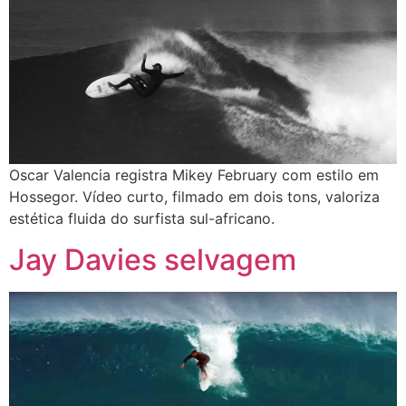
Oscar Valencia registra Mikey February com estilo em
Hossegor. Vídeo curto, filmado em dois tons, valoriza
estética fluida do surfista sul-africano.
Jay Davies selvagem