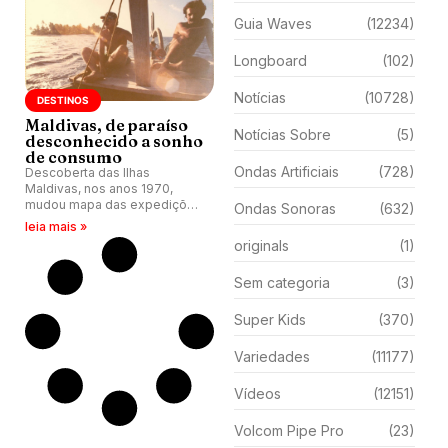
Guia Waves
(12234)
Longboard
(102)
Notícias
(10728)
DESTINOS
Maldivas, de paraíso
Notícias Sobre
(5)
desconhecido a sonho
de consumo
Ondas Artificiais
(728)
Descoberta das Ilhas
Maldivas, nos anos 1970,
mudou mapa das expedições
Ondas Sonoras
(632)
do surfe mundial. Conheça
leia mais »
história. O resort Adaaran
originals
(1)
Select Hudhuran Fushi é um
dos destaques na estrutura
Sem categoria
(3)
voltada para o turismo de
surfe implantada no
arquipélago.
Super Kids
(370)
Variedades
(11177)
Vídeos
(12151)
Volcom Pipe Pro
(23)