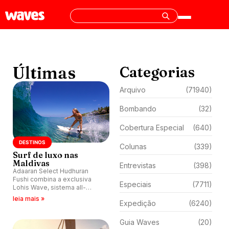
Últimas
Categorias
Arquivo
(71940)
Bombando
(32)
Cobertura Especial
(640)
DESTINOS
Colunas
(339)
Surf de luxo nas
Maldivas
Entrevistas
(398)
Adaaran Select Hudhuran
Fushi combina a exclusiva
Especiais
(7711)
Lohis Wave, sistema all-
inclusive e acesso facilitado
leia mais »
Expedição
(6240)
para atrair surfistas em busca
de ondas perfeitas e conforto
premium.
Guia Waves
(20)