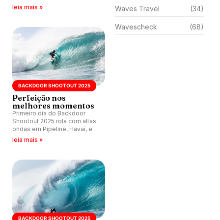
disputado nas ondas de
leia mais »
Waves Travel
(34)
Pipeline, Havaí.
Wavescheck
(68)
BACKDOOR SHOOTOUT 2025
Perfeição nos
melhores momentos
Primeiro dia do Backdoor
Shootout 2025 rola com altas
ondas em Pipeline, Havaí, e
canal Surfers of Hawaii
leia mais »
publica melhores momentos
da galera.
BACKDOOR SHOOTOUT 2025