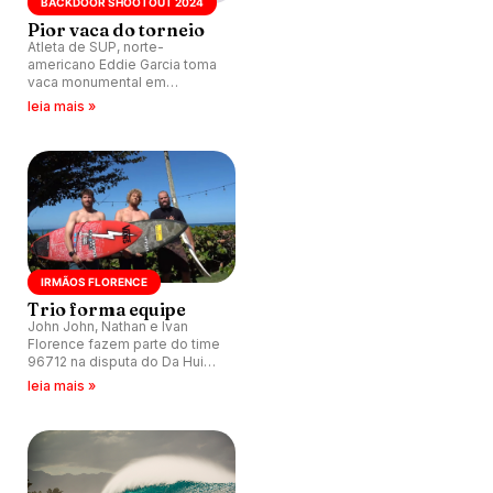
BACKDOOR SHOOTOUT 2024
Pior vaca do torneio
Atleta de SUP, norte-
americano Eddie Garcia toma
vaca monumental em
Pipeline, Havaí, durante
leia mais »
bateria do Da Hui Backdoor
Shootout 2024.
IRMÃOS FLORENCE
Trio forma equipe
John John, Nathan e Ivan
Florence fazem parte do time
96712 na disputa do Da Hui
Backdoor Shootout 2024 nas
leia mais »
ondas de Pipeline, Havaí.