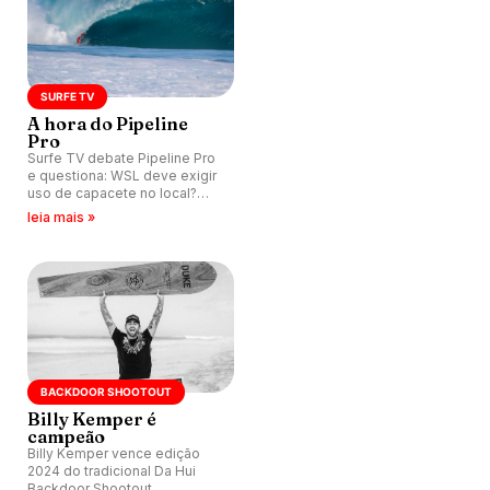
SURFE TV
A hora do Pipeline
Pro
Surfe TV debate Pipeline Pro
e questiona: WSL deve exigir
uso de capacete no local?
Bruno Lemos é convidado.
leia mais »
BACKDOOR SHOOTOUT
Billy Kemper é
campeão
Billy Kemper vence edição
2024 do tradicional Da Hui
Backdoor Shootout,