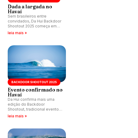
Dada a largada no
Havaí
Sem brasileiros entre
convidados, Da Hui Backdoor
Shootout 2025 começa em
fim de semana de boas
leia mais »
ondas em Pipeline, Havaí.
Kelly Slater é uma das
atrações. Confira equipes.
BACKDOOR SHOOTOUT 2025
Evento confirmado no
Havaí
Da Hui confirma mais uma
edição do Backdoor
Shootout, tradicional evento
que reúne convidados
leia mais »
especialistas em Pipeline,
Havaí, entre 4 e 16 de janeiro
de 2025.