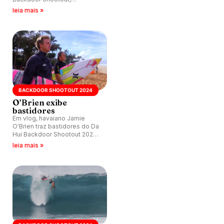
disputado nas ondas de
leia mais »
Pipeline, Havaí.
BACKDOOR SHOOTOUT 2024
O’Brien exibe
bastidores
Em vlog, havaiano Jamie
O'Brien traz bastidores do Da
Hui Backdoor Shootout 2024
que tem Carissa Moore no
leia mais »
seu time.