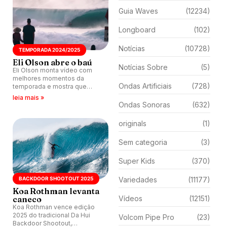
Guia Waves
(12234)
Longboard
(102)
Notícias
(10728)
TEMPORADA 2024/2025
Eli Olson abre o baú
Notícias Sobre
(5)
Eli Olson monta vídeo com
melhores momentos da
Ondas Artificiais
(728)
temporada e mostra que
domina picos como Pipe e
leia mais »
Jaws, entre outros do North
Ondas Sonoras
(632)
Shore.
originals
(1)
Sem categoria
(3)
Super Kids
(370)
BACKDOOR SHOOTOUT 2025
Variedades
(11177)
Koa Rothman levanta
caneco
Vídeos
(12151)
Koa Rothman vence edição
2025 do tradicional Da Hui
Volcom Pipe Pro
(23)
Backdoor Shootout,