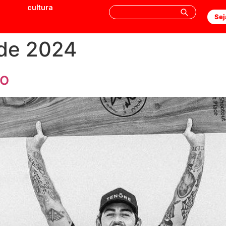
cultura
Sej
 de 2024
ão