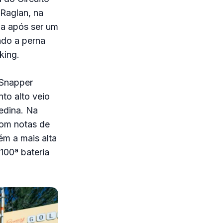
 Raglan, na
da após ser um
ndo a perna
king.
 Snapper
to alto veio
Medina. Na
com notas de
ém a mais alta
100ª bateria