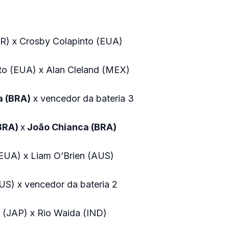
FR) x Crosby Colapinto (EUA)
to (EUA) x Alan Cleland (MEX)
a (BRA)
x vencedor da bateria 3
(BRA)
x
João Chianca (BRA)
(EUA) x Liam O’Brien (AUS)
US) x vencedor da bateria 2
 (JAP) x Rio Waida (IND)