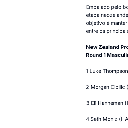
Embalado pelo bo
etapa neozelande
objetivo é manter
entre os principa
New Zealand Pr
Round 1 Masculi
1 Luke Thompson
2 Morgan Cibilic 
3 Eli Hanneman (
4 Seth Moniz (H