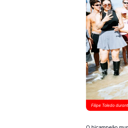
Filipe Toledo dura
O bicampeão mundi