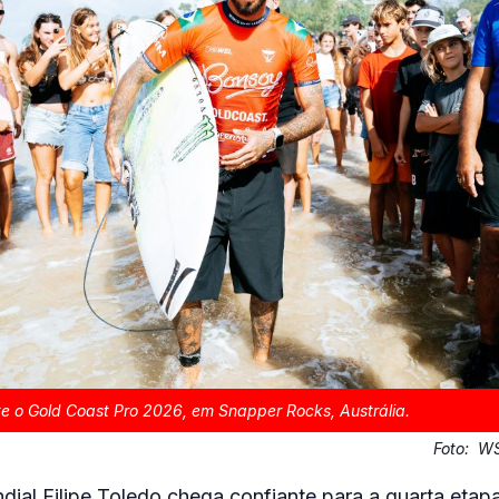
nte o Gold Coast Pro 2026, em Snapper Rocks, Austrália.
Foto:
WS
al Filipe Toledo chega confiante para a quarta etapa