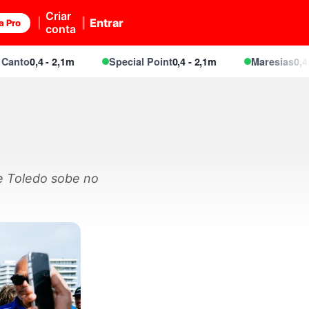
Criar
Entrar
a Pro
conta
to
0,4 - 2,1m
Special Point
0,4 - 2,1m
Maresias
0,4 - 2,
e Toledo sobe no