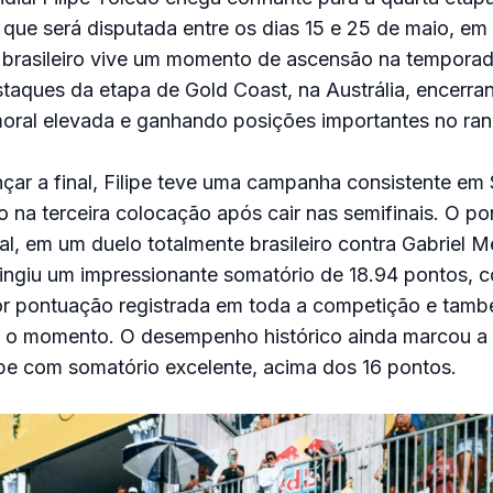
 que será disputada entre os dias 15 e 25 de maio, em
 brasileiro vive um momento de ascensão na tempora
staques da etapa de Gold Coast, na Austrália, encerra
moral elevada e ganhando posições importantes no ran
ar a final, Filipe teve uma campanha consistente em
 na terceira colocação após cair nas semifinais. O pon
nal, em um duelo totalmente brasileiro contra Gabriel 
tingiu um impressionante somatório de 18.94 pontos, 
ior pontuação registrada em toda a competição e tamb
 o momento. O desempenho histórico ainda marcou a 
lipe com somatório excelente, acima dos 16 pontos.