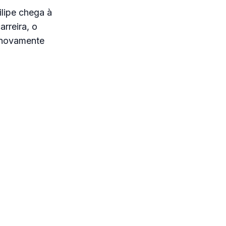
lipe chega à
rreira, o
r novamente