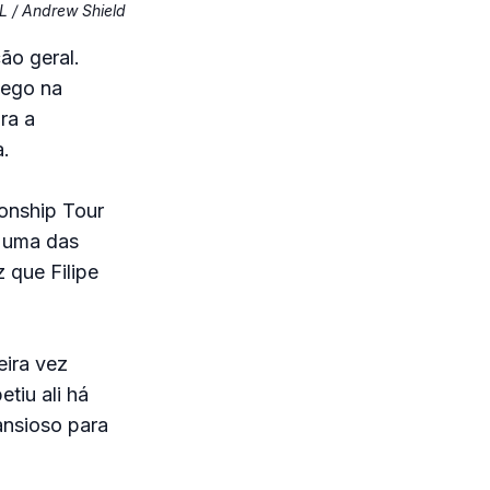
 / Andrew Shield
ão geral.
lego na
ra a
a.
onship Tour
 uma das
 que Filipe
eira vez
tiu ali há
ansioso para