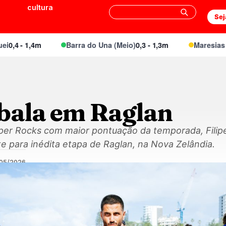
cultura
Sej
4 - 1,4m
Barra do Una (Meio)
0,3 - 1,3m
Maresias Can
mbala em Raglan
er Rocks com maior pontuação da temporada, Filip
e para inédita etapa de Raglan, na Nova Zelândia.
/05/2026