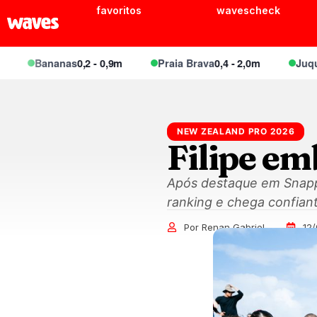
favoritos
wavescheck
Bananas
0,2 - 0,9m
Praia Brava
0,4 - 2,0m
Juquei
0,
NEW ZEALAND PRO 2026
Filipe e
Após destaque em Snapp
ranking e chega confiant
Por Renan Gabriel
12