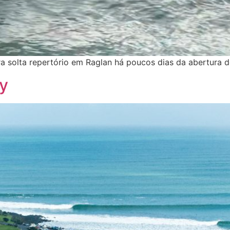
eira solta repertório em Raglan há poucos dias da abertura
y