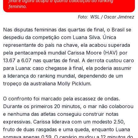
final e agora ocupa a quarta colocação do ranking
feminino.
Foto:
WSL / Oscar Jiménez
Nas disputas femininas das quartas de final, o Brasil se
despediu da competição com Luana Silva. Única
representante do país na chave, ela acabou superada
pela pentacampeã mundial Carissa Moore (HAV) por
13.67 a 6.07 nas quartas de final. A derrota custou caro
para Luana: caso chegasse à final, ela poderia assumir
a liderança do ranking mundial, dependendo de um
tropeço da australiana Molly Picklum.
O confronto foi marcado pela escassez de ondas.
Durante os primeiros 20 minutos, o mar não colaborou
e nenhuma das atletas conseguiu construir notas
expressivas. Carissa liderava com um modesto 2.50,
fruto de duas rasgadas e uma queda, enquanto Luana
somava apenas 0.59. O cenário mudou a 12 minutos do