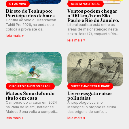
CT AO VIVO
ALERTA NO LITORAL
Direto de Teahupoo:
Ventos podem chegar
Participe dos debates
a 100 km/h em São
Paulo e Rio de Janeiro.
Confira ao vivo o Outerknown
Tahiti Pro 2026, na onda que
Litoral paulista está entre as
coloca à prova até os
áreas de maior atenção nesta
melhores surfistas do mundo.
sexta-feira (7), enquanto Rio
leia mais »
E participe dos debates em
de Janeiro também recebe
leia mais »
tempo real durante as etapas
alerta para ventos fortes.
do Mundial da WSL.
Rajadas já chegaram a 97,2
km/h em Itanhaém.
CIRCUITO BANCO DO BRASIL
SURFE E ANCESTRALIDADE
Mateus Sena defende
Livro resgata raízes
título em casa
polinésias
Campeão do circuito em 2024
Antropólogo Luciano
na Praia de Miami, natalense
Meneghello propõe releitura
Mateus Sena volta a competir
das origens do surfe,
em casa em busca de manter a
resgatando a cultura polinésia
leia mais »
leia mais »
hegemonia potiguar em etapa
e questionando a visão
do Circuito Banco do Brasil.
ocidental que transformou a