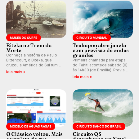
prática em esporte e indústria.
MUSEU DO SURFE
CIRCUITO MUNDIAL
Biteka no Trem da
Teahupoo abre janela
Morte
com previsão de ondas
grandes
Conheça a história de Paulo
Bittencourt, o Biteka, que
Primeira chamada para etapa
cruzou a América do Sul rumo
do Tahiti acontece sábado (8)
ao Pacífico em uma jornada
às 14h30 (de Brasília). Previsão
leia mais »
que se tornou um marco de
indica swell consistente.
leia mais »
aventura, resiliência e paixão
Medina embarca para evento e
pelo surfe.
WSL divulga baterias, com
Kelly Slater convidado.
MODELO DE ÁGUAS RASAS
CIRCUITO BANCO DO BRASIL
O Clássico voltou. Mais
Circuito QS
completo do que
desembarca em Natal