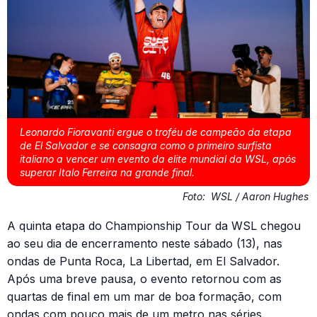
Leonardo Fioravanti ergue o troféu de campeão da etapa
de El Salvador e se consagra como o primeiro surfista
italiano a vencer um evento da elite mundial da WSL, após
superar Italo Ferreira na grande final.
Foto:
WSL / Aaron Hughes
A quinta etapa do Championship Tour da WSL chegou
ao seu dia de encerramento neste sábado (13), nas
ondas de Punta Roca, La Libertad, em El Salvador.
Após uma breve pausa, o evento retornou com as
quartas de final em um mar de boa formação, com
ondas com pouco mais de um metro nas séries.