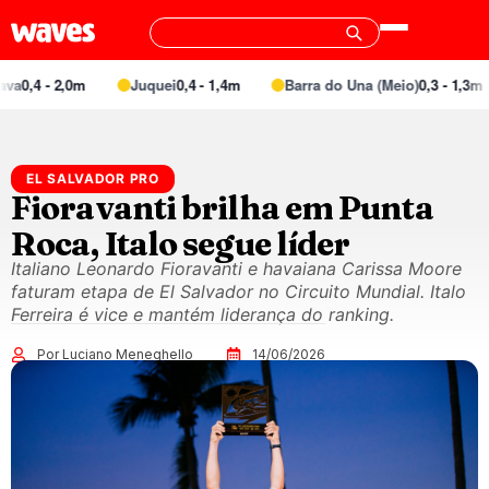
 2,0m
Juquei
0,4 - 1,4m
Barra do Una (Meio)
0,3 - 1,3m
Ma
EL SALVADOR PRO
Fioravanti brilha em Punta
Roca, Italo segue líder
Italiano Leonardo Fioravanti e havaiana Carissa Moore
faturam etapa de El Salvador no Circuito Mundial. Italo
Ferreira é vice e mantém liderança do ranking.
Por Luciano Meneghello
14/06/2026