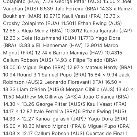
Colapinto (EUA) 7.178 George Pittar (AUS) 15.00 x Joel
Vaughan (AUS) 6.539 Italo Ferreira (BRA) 14.33 x Ramzi
Boukhiam (MAR) 10.9710 Kauli Vaast (FRA) 13.73 x
Crosby Colapinto (EUA) 11.5011 Ethan Ewing (AUS)
12.66 x Alejo Muniz (BRA) 10.3012 Kanoa Igarashi (JAP)
12.23 x Cole Houshmand (EUA) 11.7713 Yago Dora
(BRA) 13.83 x Eli Hanneman (HAV) 12.9014 Marco
Mignot (FRA) 12.74 x Barron Mamiya (HAV) 10.4315
Callum Robson (AUS) 14.93 x Filipe Toledo (BRA)
13.0016 Miguel Pupo (BRA) 12.97 x Mateus Herdy (BRA)
10.94 Round 3 1 Samuel Pupo (BRA) 15.84 x 9.94 Jack
Robinson (AUS)2 Leonardo Fioravanti (ITA) 16.50 x
13.33 Liam O’Brien (AUS)3 Morgan Cibilic (AUS) 13.40 x
11.50 Matthew McGillivray (AFS)4 João Chianca (BRA)
14.30 x 13.26 George Pittar (AUS)5 Kauli Vaast (FRA)
14.17 x 12.87 Italo Ferreira (BRA)6 Ethan Ewing (AUS)
14.33 x 12.27 Kanoa Igarashi (JAP)7 Yago Dora (BRA)
15.00 x 10.33 Marco Mignot (FRA)8 Miguel Pupo (BRA)
14.03 x 12.17 Callum Robson (AUS) Quartas de Final 1