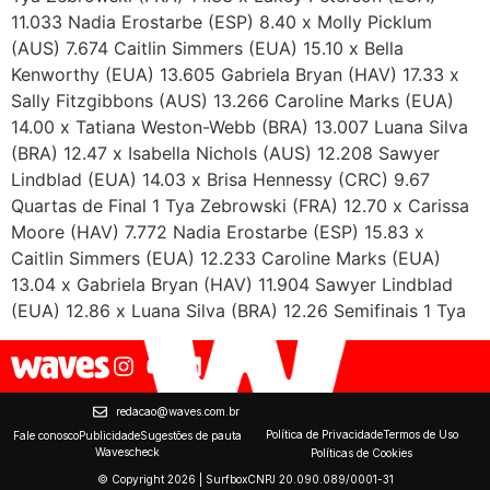
11.033 Nadia Erostarbe (ESP) 8.40 x Molly Picklum
(AUS) 7.674 Caitlin Simmers (EUA) 15.10 x Bella
Kenworthy (EUA) 13.605 Gabriela Bryan (HAV) 17.33 x
Sally Fitzgibbons (AUS) 13.266 Caroline Marks (EUA)
14.00 x Tatiana Weston-Webb (BRA) 13.007 Luana Silva
(BRA) 12.47 x Isabella Nichols (AUS) 12.208 Sawyer
Lindblad (EUA) 14.03 x Brisa Hennessy (CRC) 9.67
Quartas de Final 1 Tya Zebrowski (FRA) 12.70 x Carissa
Moore (HAV) 7.772 Nadia Erostarbe (ESP) 15.83 x
Caitlin Simmers (EUA) 12.233 Caroline Marks (EUA)
13.04 x Gabriela Bryan (HAV) 11.904 Sawyer Lindblad
(EUA) 12.86 x Luana Silva (BRA) 12.26 Semifinais 1 Tya
redacao@waves.com.br
Política de Privacidade
Termos de Uso
Fale conosco
Publicidade
Sugestões de pauta
Wavescheck
Políticas de Cookies
© Copyright 2026 | Surfbox
CNPJ 20.090.089/0001-31