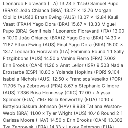
Leonardo Fioravanti (ITA) 13.23 x 12.50 Samuel Pupo
(BRA)2 João Chianca (BRA) 13.27 x 12.76 Morgan
Cibilic (AUS)3 Ethan Ewing (AUS) 13.07 x 12.84 Kauli
Vaast (FRA)4 Yago Dora (BRA) 15.67 x 13.33 Miguel
Pupo (BRA) Semifinais 1 Leonardo Fioravanti (ITA) 13.00
x 10.10 João Chianca (BRA)2 Yago Dora (BRA) 14.30 x
11.67 Ethan Ewing (AUS) Final Yago Dora (BRA) 15.00 x
13.17 Leonardo Fioravanti (ITA) Feminino Round 1 1 Sally
Fitzgibbons (AUS) 14.50 x Vahine Fierro (FRA) 7.002
Erin Brooks (CAN) 11.26 x Anat Lelior (ISR) 9.503 Nadia
Erostarbe (ESP) 10.83 x Yolanda Hopkins (POR) 9.104
Isabella Nichols (AUS) 12.50 x Francisca Veselko (POR)
11.705 Tya Zebrowski (FRA) 8.67 x Stephanie Gilmore
(AUS) 7.336 Brisa Hennessy (CRC) 12.00 x Alyssa
Spencer (EUA) 7.167 Bella Kenworthy (EUA) 10.10 x
Bettylou Sakura Johnson (HAV) 8.938 Tatiana Weston-
Webb (BRA) 11.00 x Tyler Wright (AUS) 10.46 Round 2 1
Carissa Moore (HAV) 14.50 x Erin Brooks (CAN) 13.302
Tya Zebrowski (FRA) 14.33 x Lakey Peterson (EUA)