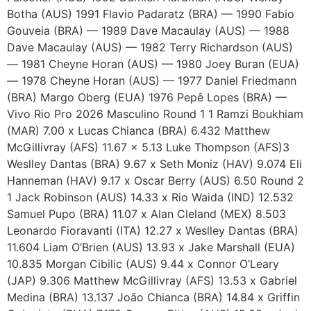
Botha (AUS) 1991 Flavio Padaratz (BRA) — 1990 Fabio
Gouveia (BRA) — 1989 Dave Macaulay (AUS) — 1988
Dave Macaulay (AUS) — 1982 Terry Richardson (AUS)
— 1981 Cheyne Horan (AUS) — 1980 Joey Buran (EUA)
— 1978 Cheyne Horan (AUS) — 1977 Daniel Friedmann
(BRA) Margo Oberg (EUA) 1976 Pepê Lopes (BRA) —
Vivo Rio Pro 2026 Masculino Round 1 1 Ramzi Boukhiam
(MAR) 7.00 x Lucas Chianca (BRA) 6.432 Matthew
McGillivray (AFS) 11.67 x 5.13 Luke Thompson (AFS)3
Weslley Dantas (BRA) 9.67 x Seth Moniz (HAV) 9.074 Eli
Hanneman (HAV) 9.17 x Oscar Berry (AUS) 6.50 Round 2
1 Jack Robinson (AUS) 14.33 x Rio Waida (IND) 12.532
Samuel Pupo (BRA) 11.07 x Alan Cleland (MEX) 8.503
Leonardo Fioravanti (ITA) 12.27 x Weslley Dantas (BRA)
11.604 Liam O’Brien (AUS) 13.93 x Jake Marshall (EUA)
10.835 Morgan Cibilic (AUS) 9.44 x Connor O’Leary
(JAP) 9.306 Matthew McGillivray (AFS) 13.53 x Gabriel
Medina (BRA) 13.137 João Chianca (BRA) 14.84 x Griffin