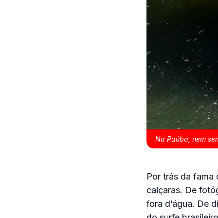
Na Paúba, nem semp
Por trás da fama 
caiçaras. De fotó
fora d’água. De 
do surfe brasileiro