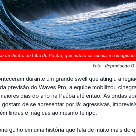
co de dentro do tubo da Paúba, que habita os sonhos e o imaginário
Foto:
Reprodução O P
teceram durante um grande swell que atingiu a região
a previsão do Waves Pro, a equipe mobilizou cinegraf
 maiores dias do ano na Paúba até então. As ondas a
ostam de se apresentar por lá: agressivas, imprevisív
rém lindas e mágicas ao mesmo tempo.
mergulho em uma história que fala de muito mais do qu