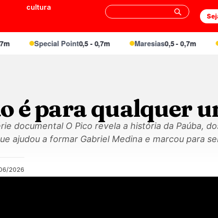
cultura
Sej
Special Point
0,5 - 0,7m
Maresias
0,5 - 0,7m
Enge
o é para qualquer 
érie documental O Pico revela a história da Paúba, 
que ajudou a formar Gabriel Medina e marcou para se
/06/2026