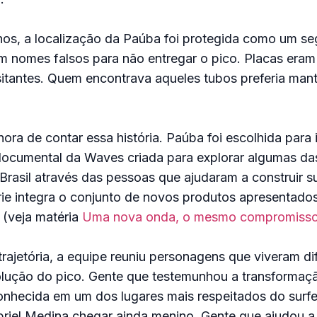
nos, a localização da Paúba foi protegida como um se
am nomes falsos para não entregar o pico. Placas era
sitantes. Quem encontrava aqueles tubos preferia man
ora de contar essa história. Paúba foi escolhida para
 documental da Waves criada para explorar algumas d
rasil através das pessoas que ajudaram a construir s
rie integra o conjunto de novos produtos apresentad
 (veja matéria
Uma nova onda, o mesmo compromiss
trajetória, a equipe reuniu personagens que viveram di
ução do pico. Gente que testemunhou a transformaç
nhecida em um dos lugares mais respeitados do surfe
briel Medina chegar ainda menino. Gente que ajudou a