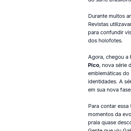
Durante muitos a
Revistas utilizav
para confundir vi
dos holofotes.
Agora, chegou a h
Pico
, nova série
emblemáticas do B
identidades. A sé
em sua nova fase
Para contar essa 
momentos da evol
praia quase desco
Gente que viu Ga