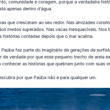
nto, comunidade e coragem, porque a verdadeira hist
stá apenas dentro d’água.
soas que cresceram ao seu redor. Nas amizades constr
Nos medos superados. Nas vacas inesquecíveis. Nos 
s histórias contadas depois que o mar acalma.
Paúba faz parte do imaginário de gerações de surfista
r de verdade por que esse pequeno trecho de areia e
so conhecer as histórias que quebram junto com suas o
descubra por que Paúba não é para qualquer um.