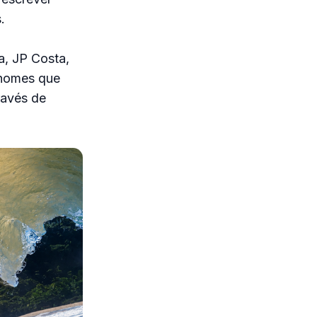
.
a, JP Costa,
 nomes que
ravés de