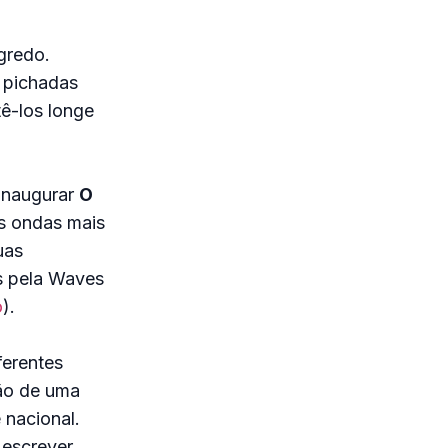
gredo.
m pichadas
tê-los longe
 inaugurar
O
as ondas mais
uas
os pela Waves
o
).
ferentes
ão de uma
 nacional.
 escrever