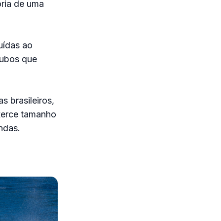
ória de uma
uídas ao
tubos que
s brasileiros,
xerce tamanho
ndas.