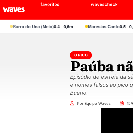
favoritos
wavescheck
Barra do Una (Meio)
0,4 - 0,6m
Maresias Canto
0,5 - 0,7m
O PICO
Paúba nã
Episódio de estreia da s
e nomes falsos ao pico 
Bueno.
Por Equipe Waves
15