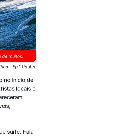
 de muitos.
ico – Ep.1 Paúba
 no início de
istas locais e
pareceram
eis,
e surfe. Fala