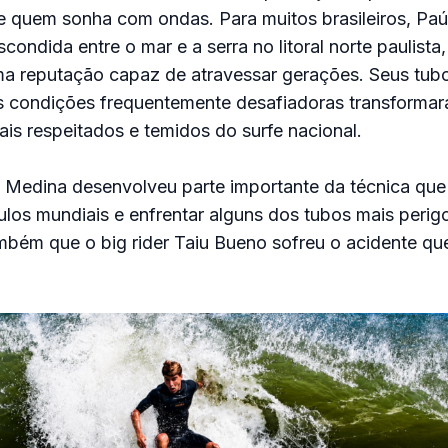
de quem sonha com ondas. Para muitos brasileiros, Pa
condida entre o mar e a serra no litoral norte paulista
uma reputação capaz de atravessar gerações. Seus tub
s condições frequentemente desafiadoras transforma
is respeitados e temidos do surfe nacional.
el Medina desenvolveu parte importante da técnica que 
ítulos mundiais e enfrentar alguns dos tubos mais peri
também que o big rider Taiu Bueno sofreu o acidente q
.