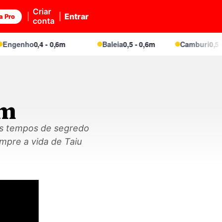
Criar
Entrar
a Pro
conta
nho
0,4 - 0,6m
Baleia
0,5 - 0,6m
Camburi
0,5 - 0,7m
um
dos tempos de segredo
mpre a vida de Taiu