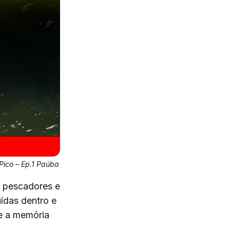
ico – Ep.1 Paúba
e pescadores e
ídas dentro e
e a memória