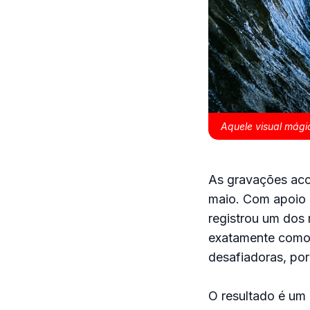
Aquele visual mági
As gravações acon
maio. Com apoio d
registrou um dos
exatamente como g
desafiadoras, po
O resultado é um 