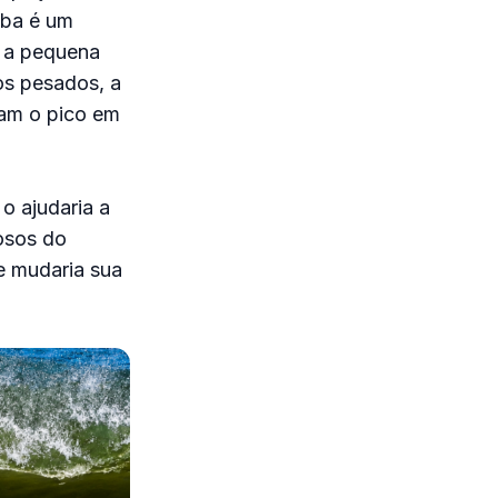
úba é um
, a pequena
os pesados, a
ram o pico em
o ajudaria a
gosos do
ue mudaria sua