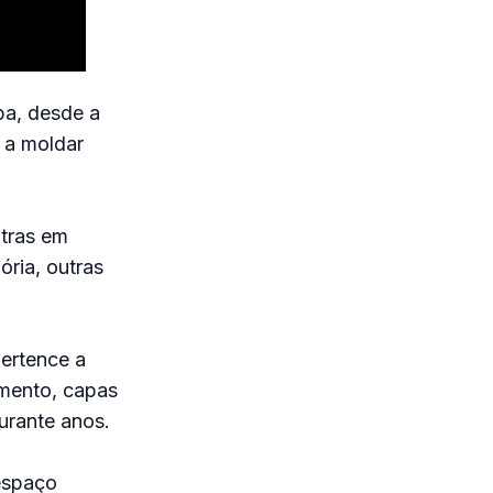
ba, desde a
 a moldar
tras em
ria, outras
pertence a
amento, capas
urante anos.
espaço