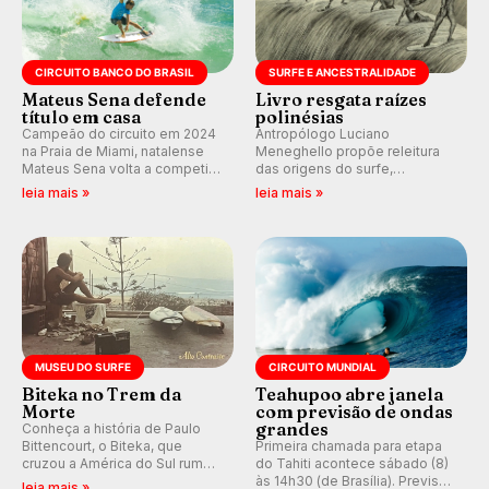
CIRCUITO BANCO DO BRASIL
SURFE E ANCESTRALIDADE
Mateus Sena defende
Livro resgata raízes
título em casa
polinésias
Campeão do circuito em 2024
Antropólogo Luciano
na Praia de Miami, natalense
Meneghello propõe releitura
Mateus Sena volta a competir
das origens do surfe,
em casa em busca de manter a
resgatando a cultura polinésia
leia mais »
leia mais »
hegemonia potiguar em etapa
e questionando a visão
do Circuito Banco do Brasil.
ocidental que transformou a
prática em esporte e indústria.
MUSEU DO SURFE
CIRCUITO MUNDIAL
Biteka no Trem da
Teahupoo abre janela
Morte
com previsão de ondas
grandes
Conheça a história de Paulo
Bittencourt, o Biteka, que
Primeira chamada para etapa
cruzou a América do Sul rumo
do Tahiti acontece sábado (8)
ao Pacífico em uma jornada
às 14h30 (de Brasília). Previsão
leia mais »