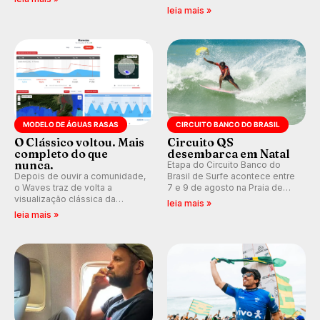
que se tornou um marco de
indica swell consistente.
leia mais »
aventura, resiliência e paixão
Medina embarca para evento e
pelo surfe.
WSL divulga baterias, com
Kelly Slater convidado.
MODELO DE ÁGUAS RASAS
CIRCUITO BANCO DO BRASIL
O Clássico voltou. Mais
Circuito QS
completo do que
desembarca em Natal
nunca.
Etapa do Circuito Banco do
Depois de ouvir a comunidade,
Brasil de Surfe acontece entre
o Waves traz de volta a
7 e 9 de agosto na Praia de
visualização clássica da
Miami (RN), em disputas
leia mais »
previsão de águas rasas,
válidas pelo Qualifying Series
leia mais »
agora integrada à nova
(QS) 4.000 e pela corrida por
plataforma e com previsão das
vagas no Challenger Series.
ondas para até 16 dias.