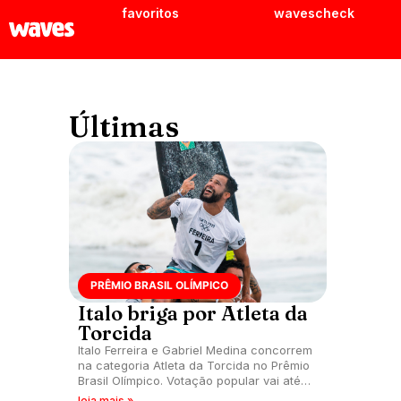
favoritos
wavescheck
Últimas
PRÊMIO BRASIL OLÍMPICO
Italo briga por Atleta da
Torcida
Italo Ferreira e Gabriel Medina concorrem
na categoria Atleta da Torcida no Prêmio
Brasil Olímpico. Votação popular vai até
dia 7 de dezembro.
leia mais »