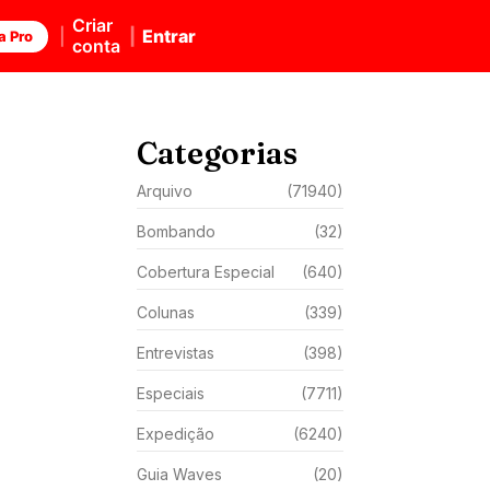
Criar
Entrar
a Pro
conta
Categorias
Arquivo
(71940)
Bombando
(32)
Cobertura Especial
(640)
Colunas
(339)
Entrevistas
(398)
Especiais
(7711)
Expedição
(6240)
Guia Waves
(20)