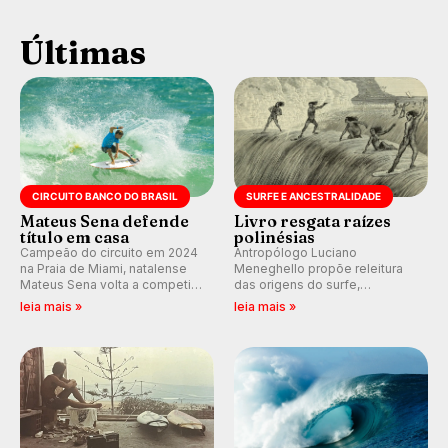
Últimas
CIRCUITO BANCO DO BRASIL
SURFE E ANCESTRALIDADE
Mateus Sena defende
Livro resgata raízes
título em casa
polinésias
Campeão do circuito em 2024
Antropólogo Luciano
na Praia de Miami, natalense
Meneghello propõe releitura
Mateus Sena volta a competir
das origens do surfe,
em casa em busca de manter a
resgatando a cultura polinésia
leia mais »
leia mais »
hegemonia potiguar em etapa
e questionando a visão
do Circuito Banco do Brasil.
ocidental que transformou a
prática em esporte e indústria.