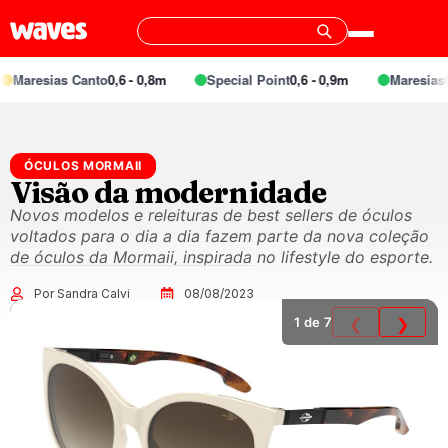
Maresias Canto
0,6 - 0,8m
Special Point
0,6 - 0,9m
Maresias
0,5
ÓCULOS MORMAII
Visão da modernidade
Novos modelos e releituras de best sellers de óculos
voltados para o dia a dia fazem parte da nova coleção
de óculos da Mormaii, inspirada no lifestyle do esporte.
Por Sandra Calvi
08/08/2023
1
de 7
❮
❯