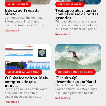
MUSEU DO SURFE
CIRCUITO MUNDIAL
Biteka no Trem da
Teahupoo abre janela
Morte
com previsão de ondas
grandes
Conheça a história de Paulo
Bittencourt, o Biteka, que
Primeira chamada para etapa
cruzou a América do Sul rumo
do Tahiti acontece sábado (8)
ao Pacífico em uma jornada
às 14h30 (de Brasília). Previsão
leia mais »
que se tornou um marco de
indica swell consistente.
leia mais »
aventura, resiliência e paixão
Medina embarca para evento e
pelo surfe.
WSL divulga baterias, com
Kelly Slater convidado.
MODELO DE ÁGUAS RASAS
CIRCUITO BANCO DO BRASIL
O Clássico voltou. Mais
Circuito QS
completo do que
desembarca em Natal
nunca.
Etapa do Circuito Banco do
Depois de ouvir a comunidade,
Brasil de Surfe acontece entre
o Waves traz de volta a
7 e 9 de agosto na Praia de
visualização clássica da
Miami (RN), em disputas
leia mais »
previsão de águas rasas,
válidas pelo Qualifying Series
leia mais »
agora integrada à nova
(QS) 4.000 e pela corrida por