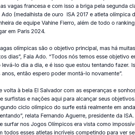
s vagas francesa e com isso a briga pela segunda cl
e Ado (medalhista de ouro ISA 2017 e atleta olímpica 
eira de equipe Vahine Fierro, além de todo o ranking
gar em Paris 2024.
gas olímpicas são o objetivo principal, mas há muitas
tos dias”, Fala Ado. “Todos nós temos esse objetivo 
levá-lo dia a dia, e é isso que estou tentando fazer. I
s anos, então espero poder montá-lo novamente”.
 de volta à bela El Salvador com as esperanças e sonho
surfistas e nações aqui para alcançar seus objetivos. 
egundo ciclo olímpico do surfe está realmente em and
ntando”, relata Fernando Aguerre, presidente da ISA.
e surfar nos Jogos Olímpicos era vista como impossív
 todos esses atletas incríveis competindo para ver s