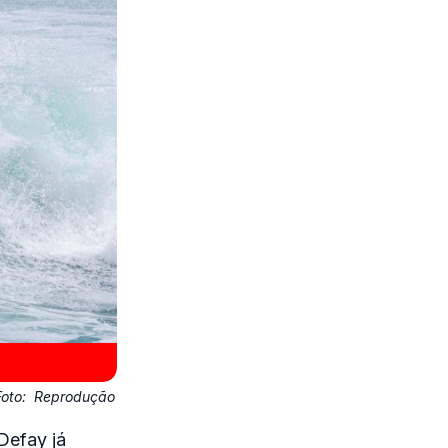
Foto:
Reprodução
Defay já