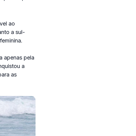
vel ao
nto a sul-
feminina.
a apenas pela
nquistou a
para as