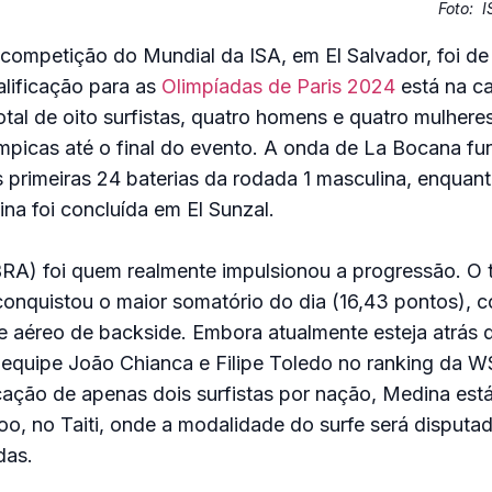
Foto:
I
 competição do Mundial da ISA, em El Salvador, foi de
lificação para as
Olimpíadas de Paris 2024
está na c
otal de oito surfistas, quatro homens e quatro mulhere
ímpicas até o final do evento. A onda de La Bocana fu
 primeiras 24 baterias da rodada 1 masculina, enquant
ina foi concluída em El Sunzal.
BRA) foi quem realmente impulsionou a progressão. O
onquistou o maior somatório do dia (16,43 pontos), c
ue aéreo de backside. Embora atualmente esteja atrás 
equipe João Chianca e Filipe Toledo no ranking da W
icação de apenas dois surfistas por nação, Medina est
, no Taiti, onde a modalidade do surfe será disputa
das.