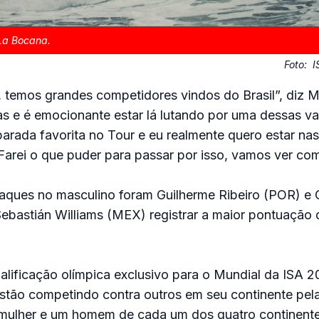
La Bocana.
Foto:
I
 temos grandes competidores vindos do Brasil”, diz 
s e é emocionante estar lá lutando por uma dessas v
 parada favorita no Tour e eu realmente quero estar na
arei o que puder para passar por isso, vamos ver como
taques no masculino foram Guilherme Ribeiro (POR) e
Sebastián Williams (MEX) registrar a maior pontuação
lificação olímpica exclusivo para o Mundial da ISA 20
estão competindo contra outros em seu continente pel
mulher e um homem de cada um dos quatro continentes