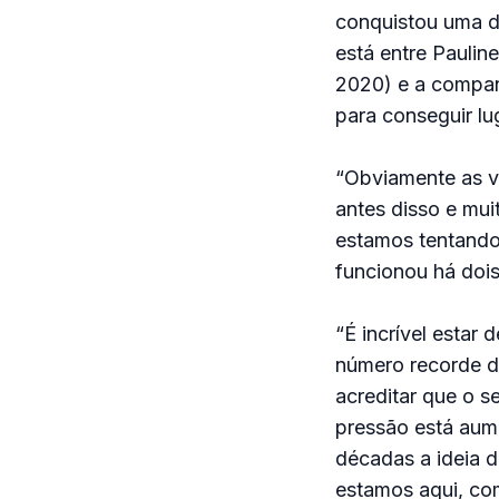
conquistou uma da
está entre Paulin
2020) e a companh
para conseguir lu
“Obviamente as va
antes disso e mui
estamos tentando 
funcionou há doi
“É incrível estar
número recorde de 
acreditar que o s
pressão está aume
décadas a ideia d
estamos aqui, com