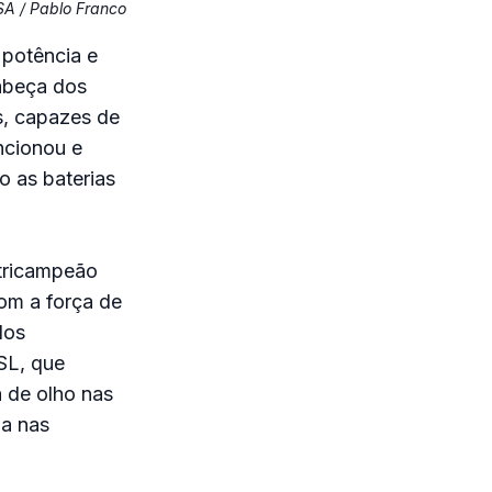
SA / Pablo Franco
 potência e
abeça dos
s, capazes de
ncionou e
o as baterias
 tricampeão
om a força de
dos
SL, que
á de olho nas
da nas