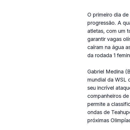
O primeiro dia de
progressão. A qua
atletas, com um t
garantir vagas ol
caíram na água as
da rodada 1 femin
Gabriel Medina (
mundial da WSL c
seu incrível ataq
companheiros de 
permite a classif
ondas de Teahupoo
próximas Olimpía