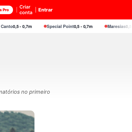
Criar
Entrar
a Pro
conta
0,5 - 0,7m
Special Point
0,5 - 0,7m
Maresias
0,5 - 0,7m
atórios no primeiro