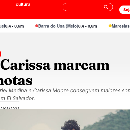
cultura
Sej
- 0,6m
Barra do Una (Meio)
0,4 - 0,6m
Maresias Canto
 Carissa marcam
notas
iel Medina e Carissa Moore conseguem maiores som
m El Salvador.
02/06/2023