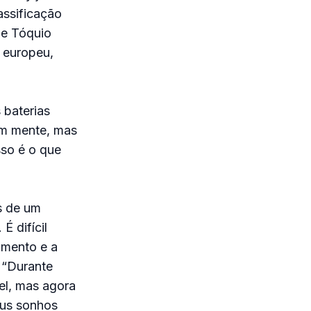
assificação
de Tóquio
 europeu,
 baterias
em mente, mas
sso é o que
s de um
É difícil
amento e a
 “Durante
el, mas agora
eus sonhos