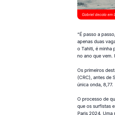
Gabriel decola em 
“É passo a passo,
apenas duas vaga
o Tahiti, é minha
no ano que vem. F
Os primeiros des
(CRC), antes de 
única onda, 8,77.
O processo de qua
que os surfistas 
Paris 2024. Uma 