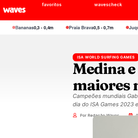
favoritos
wavescheck
Bananas
0,3 - 0,4m
Praia Brava
0,5 - 0,7m
Juquei
0,4 
ISA WORLD SURFING GAMES
Medina e
maiores 
Campeões mundiais Gabr
dia do ISA Games 2023 e
Por Redação Waves