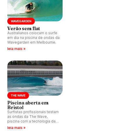
WAVEGARDEN
Verão sem flat
Australianos colocam o surfe
em dia na piscina de ondas da
Wavegarden em Melbourne.
leia mais »
THE WAVE
Piscina aberta em
Bristol
Surfistas profissionais testam
as ondas da The Wave,
piscina com a tecnologia da
Wavegarden Cove que abre
leia mais »
ao público neste sábado (26)