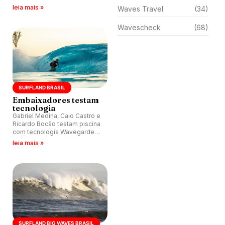
tecnologia Wavegarden na
leia mais »
Waves Travel
(34)
Surfland Brasil e Praia da
Grama.
Wavescheck
(68)
SURFLAND BRASIL
Embaixadores testam
tecnologia
Gabriel Medina, Caio Castro e
Ricardo Bocão testam piscina
com tecnologia Wavegarden
2.0, a mesma que será
leia mais »
utilizada na Surfland Brasil.
SURFLAND BIG WAVES BRASIL