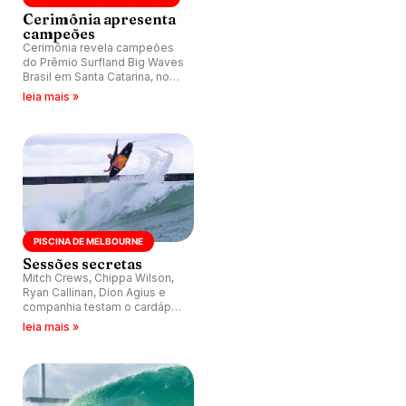
Cerimônia apresenta
campeões
Cerimônia revela campeões
do Prêmio Surfland Big Waves
Brasil em Santa Catarina, no
próximo dia 2 de setembro.
leia mais »
PISCINA DE MELBOURNE
Sessões secretas
Mitch Crews, Chippa Wilson,
Ryan Callinan, Dion Agius e
companhia testam o cardápio
de ondas da URBNSURF antes
leia mais »
de os portões serem abertos
ao público em Melbourne.