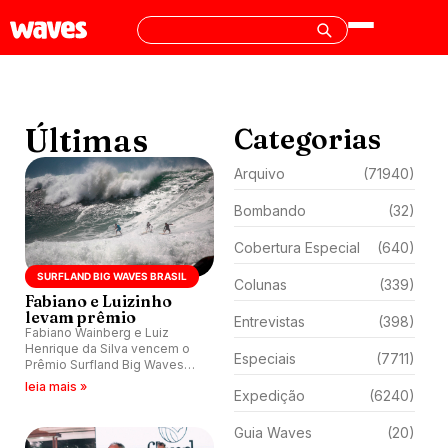
Últimas
Categorias
Arquivo
(71940)
Bombando
(32)
Cobertura Especial
(640)
SURFLAND BIG WAVES BRASIL
Colunas
(339)
Fabiano e Luizinho
levam prêmio
Entrevistas
(398)
Fabiano Wainberg e Luiz
Henrique da Silva vencem o
Especiais
(7711)
Prêmio Surfland Big Waves
Brasil.
leia mais »
Expedição
(6240)
Guia Waves
(20)