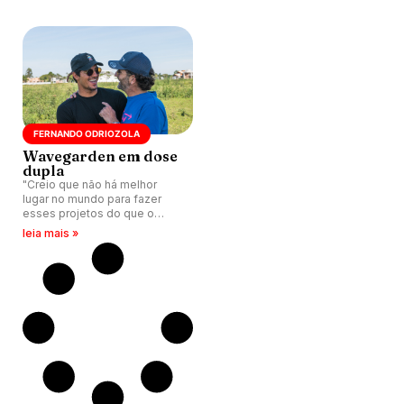
em Bristol, Inglaterra.
FERNANDO ODRIOZOLA
Wavegarden em dose
dupla
"Creio que não há melhor
lugar no mundo para fazer
esses projetos do que o
Brasil". Sócio da Wavegarden,
leia mais »
Fernando Odriozola
desembarca no país para
lançar duas piscinas da
tecnologia basca.