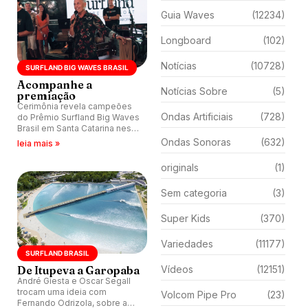
Guia Waves
(12234)
Longboard
(102)
Notícias
(10728)
SURFLAND BIG WAVES BRASIL
Acompanhe a
Notícias Sobre
(5)
premiação
Cerimônia revela campeões
Ondas Artificiais
(728)
do Prêmio Surfland Big Waves
Brasil em Santa Catarina nesta
quinta-feira (2).
Ondas Sonoras
(632)
leia mais »
originals
(1)
Sem categoria
(3)
Super Kids
(370)
Variedades
(11177)
SURFLAND BRASIL
De Itupeva a Garopaba
Vídeos
(12151)
André Giesta e Oscar Segall
trocam uma ideia com
Volcom Pipe Pro
(23)
Fernando Odrizola, sobre a