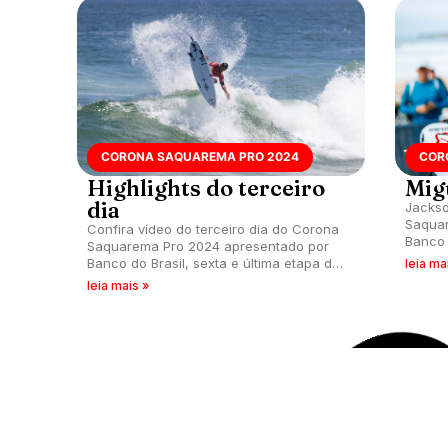
CORONA SAQUAREMA PRO 2024
COR
Highlights do terceiro
Migu
dia
Jackso
Saquar
Confira vídeo do terceiro dia do Corona
Banco 
Saquarema Pro 2024 apresentado por
confir
Banco do Brasil, sexta e última etapa do
leia ma
passa 
CS na temporada, que acontece na praia
leia mais »
com no
de Itaúna (RJ).