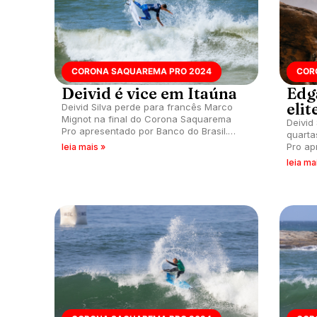
CORONA SAQUAREMA PRO 2024
COR
Deivid é vice em Itaúna
Edg
elit
Deivid Silva perde para francês Marco
Mignot na final do Corona Saquarema
Deivid
Pro apresentado por Banco do Brasil.
quarta
Samuel Pupo é campeão do CS. Macy
Pro ap
leia mais »
Callaghan leva no Feminino.
result
leia ma
CT 20