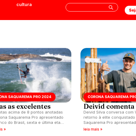
cultura
Sej
ONA SAQUAREMA PRO 2024
CORONA SAQUAREMA PRO
as as excelentes
Deivid comenta
otas acima de 8 pontos anotadas
Deivid Silva conversa com
rona Saquarema Pro apresentado
retorno à elite conquistad
nco do Brasil, sexta e última etapa
Saquarema Pro apresentad
2024, realizada na Praia de Itaúna
do Brasil, resultados, cale
is »
leia mais »
2025 e mais.