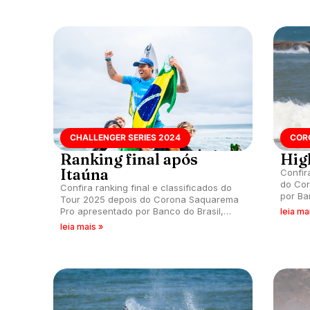
CHALLENGER SERIES 2024
COR
Ranking final após
High
Itaúna
Confir
do Co
Confira ranking final e classificados do
por Ba
Tour 2025 depois do Corona Saquarema
do CS 
Pro apresentado por Banco do Brasil,
leia ma
praia d
sexta e última etapa do circuito
leia mais »
Challenger Series na temporada.