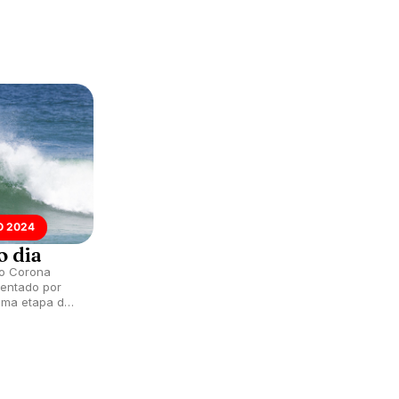
s brasileiros.
 2024
o dia
do Corona
entado por
tima etapa do
tece na praia