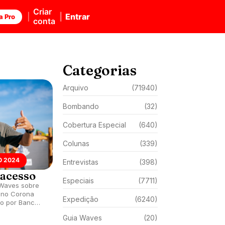
Criar
Entrar
a Pro
conta
Categorias
Arquivo
(71940)
Bombando
(32)
Cobertura Especial
(640)
Colunas
(339)
 2024
Entrevistas
(398)
 acesso
Especiais
(7711)
 Waves sobre
o no Corona
Expedição
(6240)
o por Banco
ndário do CT
Guia Waves
(20)