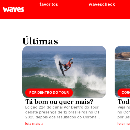
favoritos
wavescheck
Últimas
POR DENTRO DO TOUR
COR
Tá bom ou quer mais?
Tod
Edição 224 do canal Por Dentro do Tour
Veja n
debate presença de 12 brasileiros no CT
no Co
2025 depois dos resultados do Corona
por Ba
Saquarema Pro 2024 apresentado por
do CS 
leia mais »
leia ma
Banco do Brasil.
(RJ).