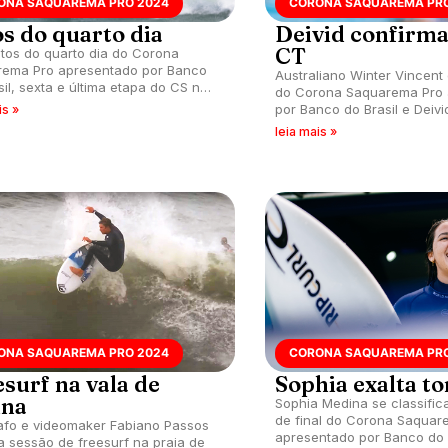
ONA SAQUAREMA PRO 2024
CORONA SAQUAREMA PRO
os do quarto dia
Deivid confirm
CT
otos do quarto dia do Corona
ema Pro apresentado por Banco
Australiano Winter Vincent
sil, sexta e última etapa do CS na
do Corona Saquarema Pro 
ada, que acontece na praia de
por Banco do Brasil e Deivi
is »
(RJ).
elite.
leia mais »
ONA SAQUAREMA PRO 2024
CORONA SAQUAREMA PRO
surf na vala de
Sophia exalta to
úna
Sophia Medina se classific
de final do Corona Saquar
afo e videomaker Fabiano Passos
apresentado por Banco do B
ra sessão de freesurf na praia de