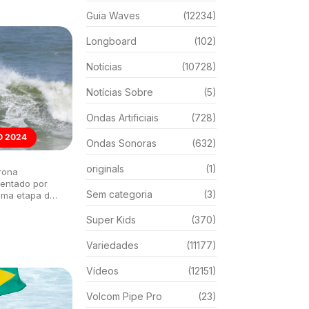
Guia Waves
(12234)
Longboard
(102)
Notícias
(10728)
Notícias Sobre
(5)
Ondas Artificiais
(728)
 2024
Ondas Sonoras
(632)
originals
(1)
orona
entado por
Sem categoria
(3)
tima etapa do
tece na praia
Super Kids
(370)
Variedades
(11177)
Vídeos
(12151)
Volcom Pipe Pro
(23)