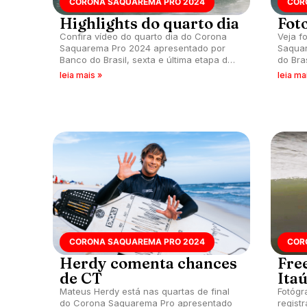
CORONA SAQUAREMA PRO 2024
COR
Highlights do quarto dia
Fot
Confira vídeo do quarto dia do Corona
Veja f
Saquarema Pro 2024 apresentado por
Saquar
Banco do Brasil, sexta e última etapa do
do Bra
CS na temporada, que acontece na praia
tempor
leia mais »
leia ma
de Itaúna (RJ).
Itaúna 
CORONA SAQUAREMA PRO 2024
COR
Herdy comenta chances
Free
de CT
Ita
Mateus Herdy está nas quartas de final
Fotógr
do Corona Saquarema Pro apresentado
regist