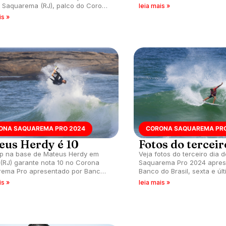
com Waves sobre torcida do
, Saquarema (RJ), palco do Corona
leia mais »
ema Pro apresentado por Banco
is »
il.
ONA SAQUAREMA PRO 2024
CORONA SAQUAREMA PRO
eus Herdy é 10
Fotos do terceir
ip na base de Mateus Herdy em
Veja fotos do terceiro dia 
 (RJ) garante nota 10 no Corona
Saquarema Pro 2024 apres
ema Pro apresentado por Banco
Banco do Brasil, sexta e úl
il.
CS na temporada, que acon
is »
leia mais »
de Itaúna (RJ).