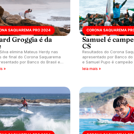
ONA SAQUAREMA PRO 2024
CORONA SAQUAREMA PRO
ard Groggia é da
Samuel é campe
e
CS
 Silva elimina Mateus Herdy nas
Resultados do Corona Saq
s de final do Corona Saquarema
apresentado por Banco do Brasil
resentado por Banco do Brasil e
e Samuel Pupo é campeão
ado classifica Edgard Groggia para
2024 do Challenger Series.
is »
leia mais »
25.