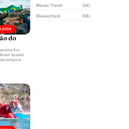
Waves Travel
(34)
Wavescheck
(68)
 2024
ão do
uarema Pro
 ajudam
 da temporada