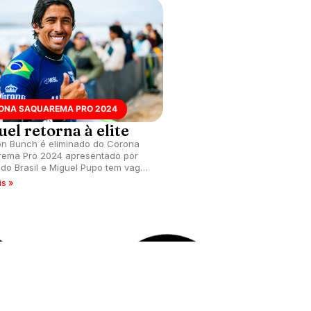
ONA SAQUAREMA PRO 2024
CORONA SAQUAREMA PRO
el retorna à elite
Fotos do segund
n Bunch é eliminado do Corona
Veja fotos do segundo dia
ema Pro 2024 apresentado por
Saquarema Pro 2024, sexta
do Brasil e Miguel Pupo tem vaga
etapa do CS na temporada
mada no CT 2025. Mateus Herdy
acontece na praia de Itaún
is »
leia mais »
duas fases e é destaque do dia
ta 10.