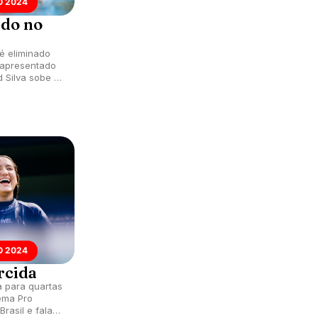
 2024
ado no
 é eliminado
apresentado
d Silva sobe à
 2024
rcida
a para quartas
ema Pro
rasil e fala