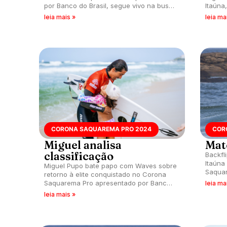
por Banco do Brasil, segue vivo na busca
Itaúna
pela vaga no CT e fala com Waves sobre
Saquar
leia mais »
leia ma
possibilidade de classificação.
do Bras
CORONA SAQUAREMA PRO 2024
COR
Miguel analisa
Mat
classificação
Backfl
Itaúna
Miguel Pupo bate papo com Waves sobre
Saquar
retorno à elite conquistado no Corona
do Bras
Saquarema Pro apresentado por Banco
leia ma
do Brasil, inspiração nos companheiros,
leia mais »
resultados e mais.