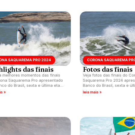
ONA SAQUAREMA PRO 2024
CORONA SAQUAREMA PRO
lights das finais
Fotos das finais
a melhores momentos das finais
Veja fotos das finais do C
rona Saquarema Pro apresentado
Saquarema Pro 2024 apres
nco do Brasil, sexta e última etapa
Banco do Brasil, sexta e úl
na temporada, que acontece na
CS na temporada, que acon
is »
leia mais »
e Itaúna (RJ).
de Itaúna (RJ).