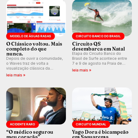
MODELO DE ÁGUAS RASAS
CIRCUITO BANCO DO BRASIL
O Clássico voltou. Mais
Circuito QS
completo do que
desembarca em Natal
nunca.
Etapa do Circuito Banco do
Depois de ouvir a comunidade,
Brasil de Surfe acontece entre
o Waves traz de volta a
7 e 9 de agosto na Praia de
visualização clássica da
Miami (RN), em disputas
leia mais »
previsão de águas rasas,
válidas pelo Qualifying Series
leia mais »
agora integrada à nova
(QS) 4.000 e pela corrida por
plataforma e com previsão das
vagas no Challenger Series.
ondas para até 16 dias.
ACIDENTE RARO
CIRCUITO MUNDIAL
“O médico segurou
Yago Dora é bicampeão
meu coração”
em Saquarema