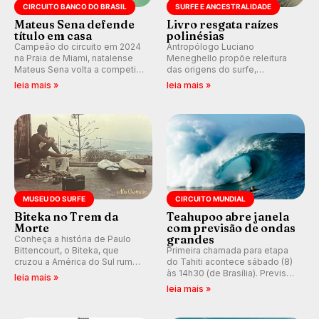
CIRCUITO BANCO DO BRASIL
SURFE E ANCESTRALIDADE
Mateus Sena defende
Livro resgata raízes
título em casa
polinésias
Campeão do circuito em 2024
Antropólogo Luciano
na Praia de Miami, natalense
Meneghello propõe releitura
Mateus Sena volta a competir
das origens do surfe,
em casa em busca de manter a
resgatando a cultura polinésia
leia mais »
leia mais »
hegemonia potiguar em etapa
e questionando a visão
do Circuito Banco do Brasil.
ocidental que transformou a
prática em esporte e indústria.
MUSEU DO SURFE
CIRCUITO MUNDIAL
Biteka no Trem da
Teahupoo abre janela
Morte
com previsão de ondas
grandes
Conheça a história de Paulo
Bittencourt, o Biteka, que
Primeira chamada para etapa
cruzou a América do Sul rumo
do Tahiti acontece sábado (8)
ao Pacífico em uma jornada
às 14h30 (de Brasília). Previsão
leia mais »
que se tornou um marco de
indica swell consistente.
leia mais »
aventura, resiliência e paixão
Medina embarca para evento e
pelo surfe.
WSL divulga baterias, com
Kelly Slater convidado.