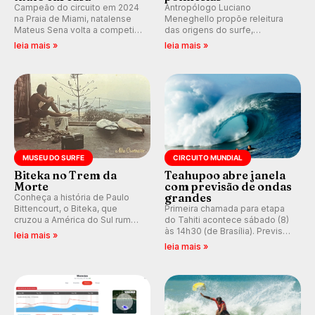
Campeão do circuito em 2024
Antropólogo Luciano
na Praia de Miami, natalense
Meneghello propõe releitura
Mateus Sena volta a competir
das origens do surfe,
em casa em busca de manter a
resgatando a cultura polinésia
leia mais »
leia mais »
hegemonia potiguar em etapa
e questionando a visão
do Circuito Banco do Brasil.
ocidental que transformou a
prática em esporte e indústria.
MUSEU DO SURFE
CIRCUITO MUNDIAL
Biteka no Trem da
Teahupoo abre janela
Morte
com previsão de ondas
grandes
Conheça a história de Paulo
Bittencourt, o Biteka, que
Primeira chamada para etapa
cruzou a América do Sul rumo
do Tahiti acontece sábado (8)
ao Pacífico em uma jornada
às 14h30 (de Brasília). Previsão
leia mais »
que se tornou um marco de
indica swell consistente.
leia mais »
aventura, resiliência e paixão
Medina embarca para evento e
pelo surfe.
WSL divulga baterias, com
Kelly Slater convidado.