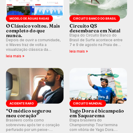
MODELO DE ÁGUAS RASAS
CIRCUITO BANCO DO BRASIL
O Clássico voltou. Mais
Circuito QS
completo do que
desembarca em Natal
nunca.
Etapa do Circuito Banco do
Depois de ouvir a comunidade,
Brasil de Surfe acontece entre
o Waves traz de volta a
7 e 9 de agosto na Praia de
visualização clássica da
Miami (RN), em disputas
leia mais »
previsão de águas rasas,
válidas pelo Qualifying Series
leia mais »
agora integrada à nova
(QS) 4.000 e pela corrida por
plataforma e com previsão das
vagas no Challenger Series.
ondas para até 16 dias.
ACIDENTE RARO
CIRCUITO MUNDIAL
“O médico segurou
Yago Dora é bicampeão
meu coração”
em Saquarema
Brasileiro conta como
Etapa brasileira do
sobreviveu após ter o coração
Championship Tour termina
perfurado por um peixe-
com vitória de Yago Dora.