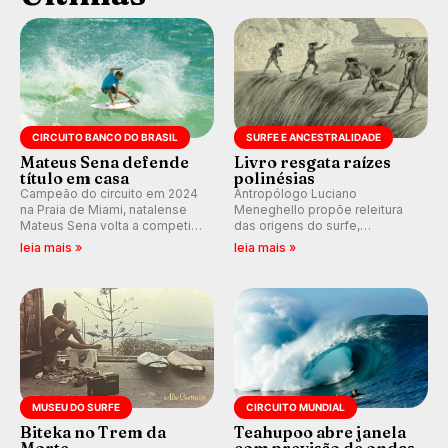
CIRCUITO BANCO DO BRASIL
SURFE E ANCESTRALIDADE
Mateus Sena defende
Livro resgata raízes
título em casa
polinésias
Campeão do circuito em 2024
Antropólogo Luciano
na Praia de Miami, natalense
Meneghello propõe releitura
Mateus Sena volta a competir
das origens do surfe,
em casa em busca de manter a
resgatando a cultura polinésia
leia mais »
leia mais »
hegemonia potiguar em etapa
e questionando a visão
do Circuito Banco do Brasil.
ocidental que transformou a
prática em esporte e indústria.
MUSEU DO SURFE
CIRCUITO MUNDIAL
Biteka no Trem da
Teahupoo abre janela