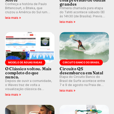
Morte
com previsão de ondas
grandes
Conheça a história de Paulo
Bittencourt, o Biteka, que
Primeira chamada para etapa
cruzou a América do Sul rumo
do Tahiti acontece sábado (8)
ao Pacífico em uma jornada
às 14h30 (de Brasília). Previsão
leia mais »
que se tornou um marco de
indica swell consistente.
leia mais »
aventura, resiliência e paixão
Medina embarca para evento e
pelo surfe.
WSL divulga baterias, com
Kelly Slater convidado.
MODELO DE ÁGUAS RASAS
CIRCUITO BANCO DO BRASIL
O Clássico voltou. Mais
Circuito QS
completo do que
desembarca em Natal
nunca.
Etapa do Circuito Banco do
Depois de ouvir a comunidade,
Brasil de Surfe acontece entre
o Waves traz de volta a
7 e 9 de agosto na Praia de
visualização clássica da
Miami (RN), em disputas
leia mais »
previsão de águas rasas,
válidas pelo Qualifying Series
leia mais »
agora integrada à nova
(QS) 4.000 e pela corrida por
plataforma e com previsão das
vagas no Challenger Series.
ondas para até 16 dias.