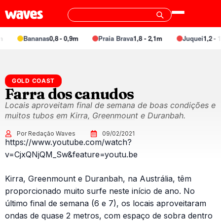
Bananas
0,8 - 0,9m
Praia Brava
1,8 - 2,1m
Juquei
1,2 - 1
GOLD COAST
Farra dos canudos
Locais aproveitam final de semana de boas condições e
muitos tubos em Kirra, Greenmount e Duranbah.
Por Redação Waves
09/02/2021
https://www.youtube.com/watch?
v=CjxQNjQM_Sw&feature=youtu.be
Kirra, Greenmount e Duranbah, na Austrália, têm
proporcionado muito surfe neste início de ano. No
último final de semana (6 e 7), os locais aproveitaram
ondas de quase 2 metros, com espaço de sobra dentro