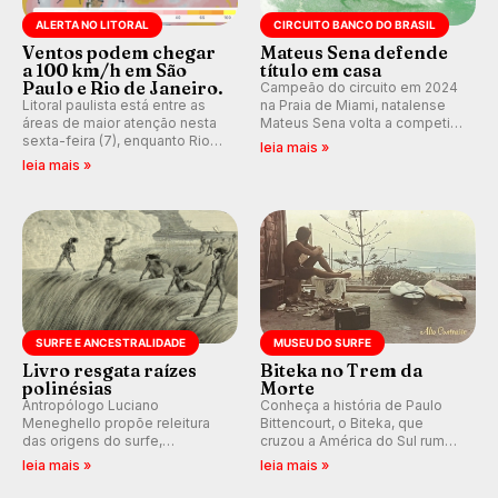
ALERTA NO LITORAL
CIRCUITO BANCO DO BRASIL
Ventos podem chegar
Mateus Sena defende
a 100 km/h em São
título em casa
Paulo e Rio de Janeiro.
Campeão do circuito em 2024
Litoral paulista está entre as
na Praia de Miami, natalense
áreas de maior atenção nesta
Mateus Sena volta a competir
sexta-feira (7), enquanto Rio
em casa em busca de manter a
leia mais »
de Janeiro também recebe
hegemonia potiguar em etapa
leia mais »
alerta para ventos fortes.
do Circuito Banco do Brasil.
Rajadas já chegaram a 97,2
km/h em Itanhaém.
SURFE E ANCESTRALIDADE
MUSEU DO SURFE
Livro resgata raízes
Biteka no Trem da
polinésias
Morte
Antropólogo Luciano
Conheça a história de Paulo
Meneghello propõe releitura
Bittencourt, o Biteka, que
das origens do surfe,
cruzou a América do Sul rumo
resgatando a cultura polinésia
ao Pacífico em uma jornada
leia mais »
leia mais »
e questionando a visão
que se tornou um marco de
ocidental que transformou a
aventura, resiliência e paixão