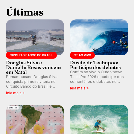
Últimas
CIRCUITO BANCO DO BRASIL
CT AO VIVO
Douglas Silva e
Direto de Teahupoo:
Daniella Rosas vencem
Participe dos debates
em Natal
Confira ao vivo o Outerknown
Pernambucano Douglas Silva
Tahiti Pro 2026 e participe dos
conquista primeira vitória no
comentários e debates no
Circuito Banco do Brasil, e
nosso fórum, durante as
leia mais »
peruana Daniella Rosas vence
etapas da WSL.
leia mais »
no feminino na etapa de Natal,
disputada na Praia de Miami
(RN).