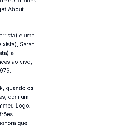
 de 60 milhões
get About
arrista) e uma
xista), Sarah
sta) e
nces ao vivo,
1979.
nk, quando os
tes, com um
ummer. Logo,
frões
sonora que