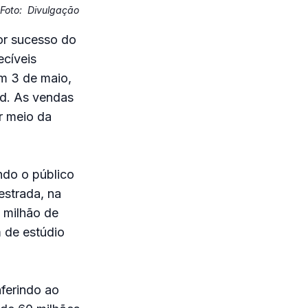
Foto:
Divulgação
or sucesso do
ecíveis
em 3 de maio,
ed. As vendas
r meio da
ndo o público
estrada, na
 milhão de
 de estúdio
nferindo ao