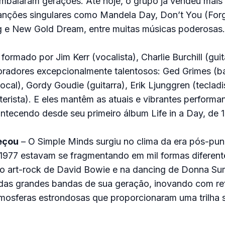
embalaram gerações. Até hoje, o grupo já vendeu mais
anções singulares como Mandela Day, Don’t You (For
ng e New Gold Dream, entre muitas músicas poderosas.
ormado por Jim Kerr (vocalista), Charlie Burchill (guit
radores excepcionalmente talentosos: Ged Grimes (bai
cal), Gordy Goudie (guitarra), Erik Ljunggren (tecladi
terista). E eles mantêm as atuais e vibrantes performa
tecendo desde seu primeiro álbum Life in a Day, de 
eçou
– O Simple Minds surgiu no clima da era pós-pu
 1977 estavam se fragmentando em mil formas diferen
 no art-rock de David Bowie e na dancing de Donna S
das grandes bandas de sua geração, inovando com re
mosferas estrondosas que proporcionaram uma trilha 