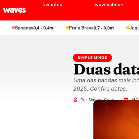
favoritos
wavescheck
Bananas
0,4 - 0,4m
Praia Brava
0,7 - 0,8m
Juquei
0,6
SIMPLE MINDS
Duas data
Uma das bandas mais icô
2025. Confira datas.
Por Simone Catto
14/