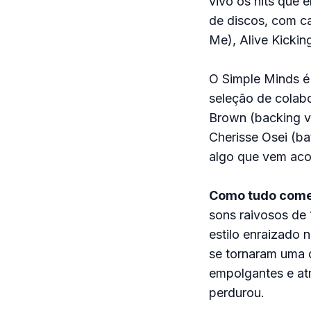
vivo os hits que 
de discos, com c
Me), Alive Kicki
O Simple Minds é f
seleção de colabo
Brown (backing vo
Cherisse Osei (ba
algo que vem acon
Como tudo com
sons raivosos de
estilo enraizado
se tornaram uma 
empolgantes e at
perdurou.