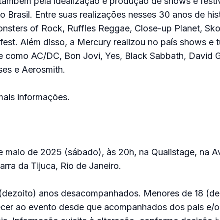
 também pela idealização e produção de shows e festi
 Brasil. Entre suas realizações nesses 30 anos de his
nsters of Rock, Ruffles Reggae, Close-up Planet, Sko
fest. Além disso, a Mercury realizou no país shows e 
e como AC/DC, Bon Jovi, Yes, Black Sabbath, David Gi
ses e Aerosmith.
ais informações.
 maio de 2025 (sábado), às 20h, na Qualistage, na Av
rra da Tijuca, Rio de Janeiro.
8 (dezoito) anos desacompanhados. Menores de 18 (de
cer ao evento desde que acompanhados dos pais e/o