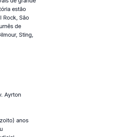
vais de grande
tória estão
l Rock, São
turnês de
lmour, Sting,
. Ayrton
zoito) anos
u