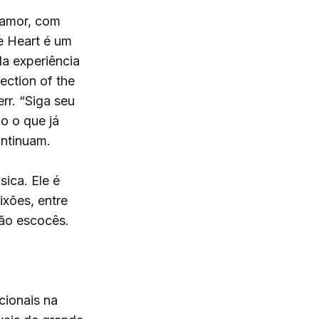
 amor, com
e Heart é um
da experiência
ection of the
rr. “Siga seu
o o que já
ontinuam.
sica. Ele é
ixões, entre
eão escocês.
cionais na