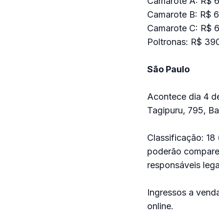
Camarote A: R$ 62
Camarote B: R$ 62
Camarote C: R$ 62
Poltronas: R$ 390
São Paulo
Acontece dia 4 d
Tagipuru, 795, Ba
Classificação: 1
poderão compare
responsáveis lega
Ingressos a venda
online.