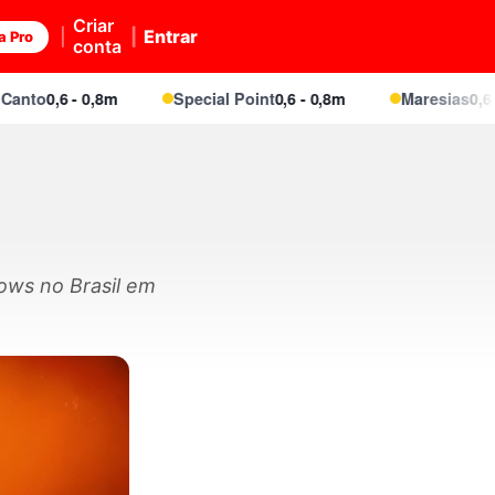
Criar
Entrar
a Pro
conta
o
0,6 - 0,8m
Special Point
0,6 - 0,8m
Maresias
0,6 - 0,8
ows no Brasil em