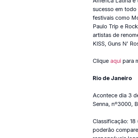
América Latina e
sucesso em todo o
festivais como Mo
Paulo Trip e Rock
artistas de renom
KISS, Guns N’ Ro
Clique
aqui
para m
Rio de Janeiro
Acontece dia 3 de
Senna, nº3000, Ba
Classificação: 1
poderão compare