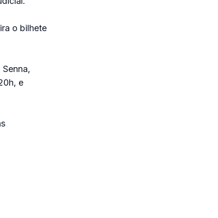
dicial.
ra o bilhete
n Senna,
20h, e
as