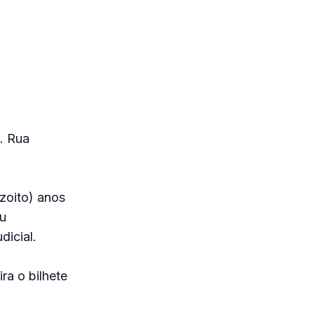
. Rua
zoito) anos
u
dicial.
ra o bilhete