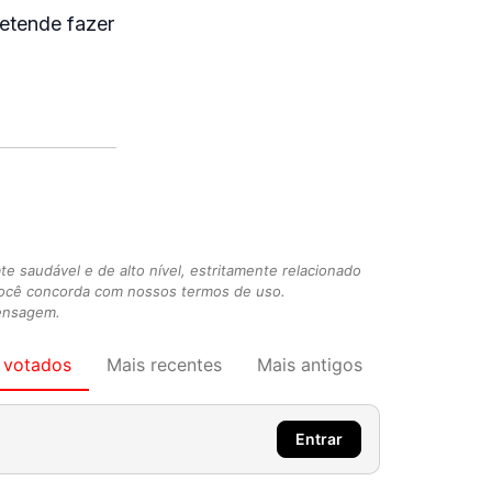
retende fazer
 saudável e de alto nível, estritamente relacionado
você concorda com nossos termos de uso.
mensagem.
 votados
Mais recentes
Mais antigos
Entrar