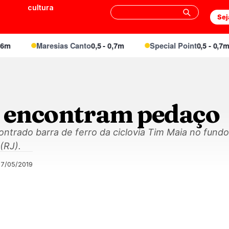
cultura
Sej
Maresias Canto
0,5 - 0,7m
Special Point
0,5 - 0,7m
s encontram pedaço
ontrado barra de ferro da ciclovia Tim Maia no fund
(RJ).
27/05/2019