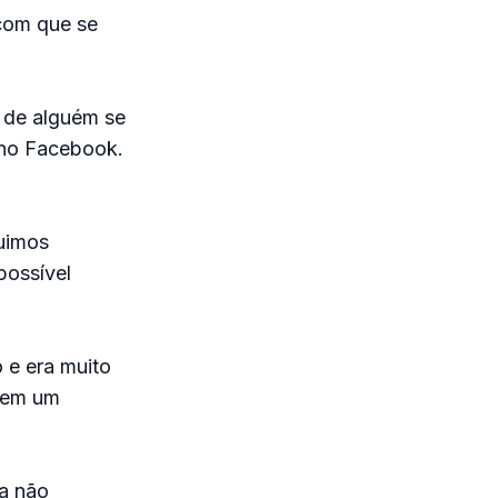
 com que se
o de alguém se
 no Facebook.
uimos
possível
 e era muito
e em um
da não