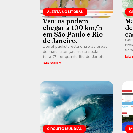
ALERTA NO LITORAL
C
Ventos podem
Ma
chegar a 100 km/h
de
em São Paulo e Rio
ca
de Janeiro.
Cam
Prai
Litoral paulista está entre as áreas
Sena
de maior atenção nesta sexta-
bus
feira (7), enquanto Rio de Janeiro
leia
poti
também recebe alerta para ventos
leia mais »
Banc
fortes. Rajadas já chegaram a 97,2
km/h em Itanhaém.
CIRCUITO MUNDIAL
M