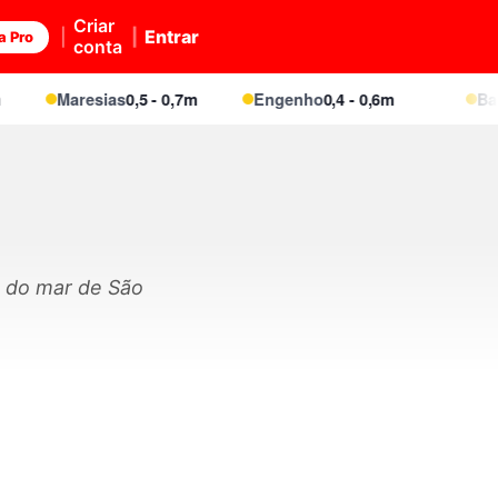
Criar
Entrar
a Pro
conta
Maresias
0,5 - 0,7m
Engenho
0,4 - 0,6m
Baleia
o do mar de São