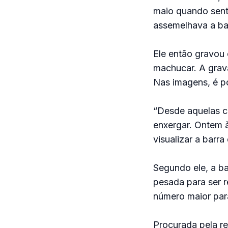
maio quando senti
assemelhava a bar
Ele então gravou 
machucar. A grav
Nas imagens, é po
“Desde aquelas c
enxergar. Ontem à
visualizar a barra
Segundo ele, a b
pesada para ser r
número maior para 
Procurada pela re