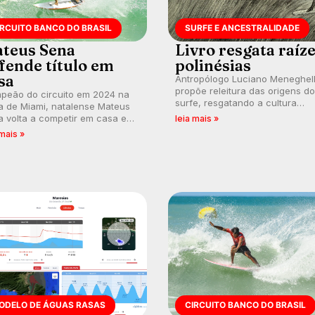
IRCUITO BANCO DO BRASIL
SURFE E ANCESTRALIDADE
teus Sena
Livro resgata raíz
fende título em
polinésias
sa
Antropólogo Luciano Meneghel
propõe releitura das origens do
peão do circuito em 2024 na
surfe, resgatando a cultura
a de Miami, natalense Mateus
polinésia e questionando a vis
 volta a competir em casa em
leia mais »
ocidental que transformou a
ca de manter a hegemonia
 mais »
prática em esporte e indústria.
guar em etapa do Circuito
o do Brasil.
ODELO DE ÁGUAS RASAS
CIRCUITO BANCO DO BRASIL