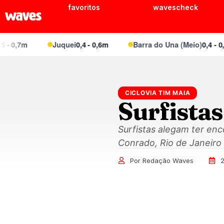
favoritos
wavescheck
 0,7m
Juquei
0,4 - 0,6m
Barra do Una (Meio)
0,4 - 0,6m
CICLOVIA TIM MAIA
Surfista
Surfistas alegam ter enc
Conrado, Rio de Janeiro 
Por Redação Waves