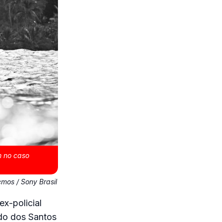
m no caso
mos / Sony Brasil
x-policial
rdo dos Santos