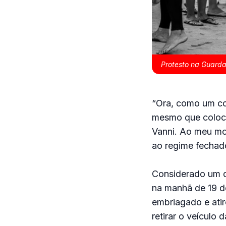
Protesto na Guarda
“Ora, como um co
mesmo que colocar
Vanni. Ao meu mod
ao regime fechado
Considerado um d
na manhã de 19 d
embriagado e atir
retirar o veículo 