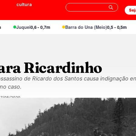
cultura
Sej
Juquei
0,6 - 0,7m
Barra do Una (Meio)
0,5 - 0,5m
Mar
para Ricardinho
ssassino de Ricardo dos Santos causa indignação e
no caso.
27/05/2020