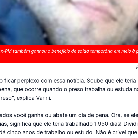
 ex-PM também ganhou o benefício de saída temporária em meio à
ficar perplexo com essa notícia. Soube que ele teria
pena, que ocorre quando o preso trabalha ou estuda 
reso”, explica Vanni.
hados você ganha ou abate um dia de pena. Ora, se el
s, significa que ele teria trabalhado 1.950 dias! Divi
á cinco anos de trabalho ou estudo. Não é crível que