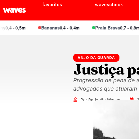
favoritos
wavescheck
- 0,5m
Bananas
0,4 - 0,4m
Praia Brava
0,7 - 0,8m
ANJO DA GUARDA
Justiça 
Progressão de pena de a
advogados que atuaram 
Por Redação Waves