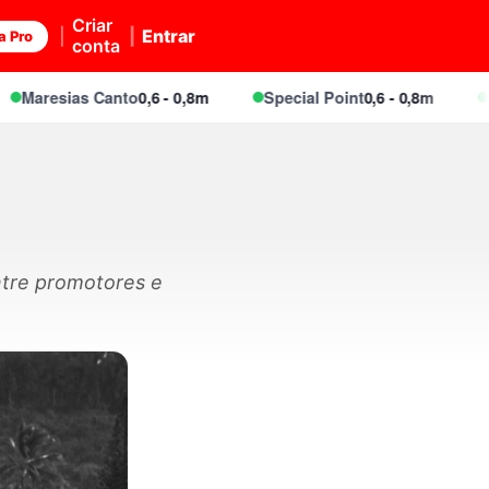
Criar
Entrar
a Pro
conta
esias Canto
0,6 - 0,8m
Special Point
0,6 - 0,8m
Mares
ntre promotores e