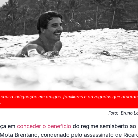
 causa indignação em amigos, familiares e advogados que atuara
.
Foto:
Bruno Le
tiça em
conceder o benefício
do regime semiaberto ao e
o Mota Brentano, condenado pelo assassinato de Rica