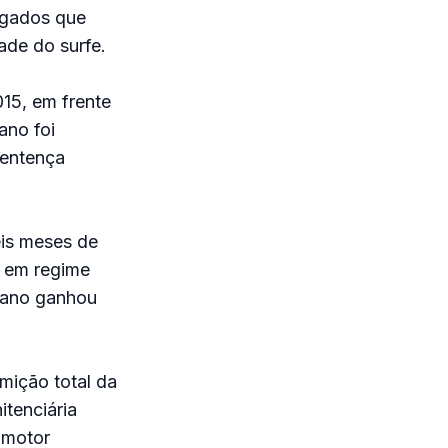
ogados que
de do surfe.
015, em frente
ano foi
sentença
eis meses de
o em regime
ntano ganhou
mição total da
itenciária
romotor