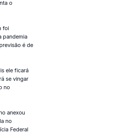
nta o
 foi
da pandemia
previsão é de
s ele ficará
á se vingar
o no
ano anexou
da no
ícia Federal