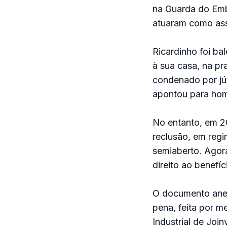
na Guarda do Emb
atuaram como ass
Ricardinho foi ba
à sua casa, na p
condenado por jú
apontou para homi
No entanto, em 20
reclusão, em regi
semiaberto. Agora
direito ao benefí
O documento anex
pena, feita por m
Industrial de Join