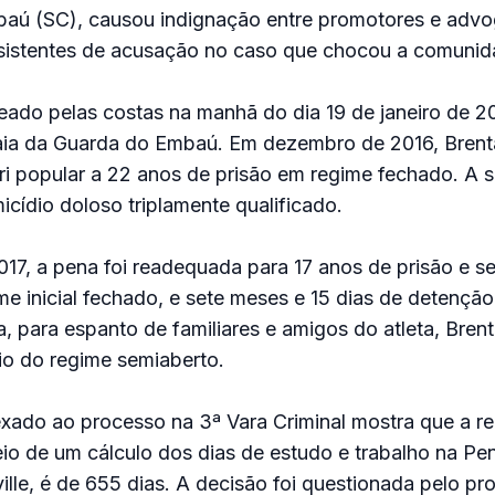
aú (SC), causou indignação entre promotores e adv
istentes de acusação no caso que chocou a comunida
leado pelas costas na manhã do dia 19 de janeiro de 2
raia da Guarda do Embaú. Em dezembro de 2016, Brent
ri popular a 22 anos de prisão em regime fechado. A 
cídio doloso triplamente qualificado.
17, a pena foi readequada para 17 anos de prisão e s
me inicial fechado, e sete meses e 15 dias de detençã
, para espanto de familiares e amigos do atleta, Bre
cio do regime semiaberto.
ado ao processo na 3ª Vara Criminal mostra que a re
eio de um cálculo dos dias de estudo e trabalho na Pen
ville, é de 655 dias. A decisão foi questionada pelo p