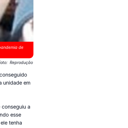
 pandemia de
Foto:
Reprodução
 conseguido
na unidade em
e conseguiu a
dindo esse
 ele tenha