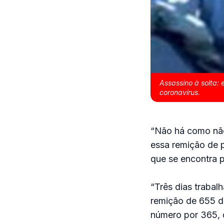
Assassino à solta:
coronavírus.
“Não há como não 
essa remição de 
que se encontra p
“Três dias trabal
remição de 655 dia
número por 365, d