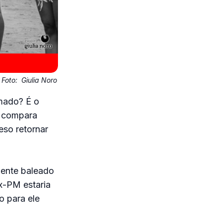
Foto:
Giulia Noro
mado? É o
, compara
eso retornar
mente baleado
x-PM estaria
o para ele