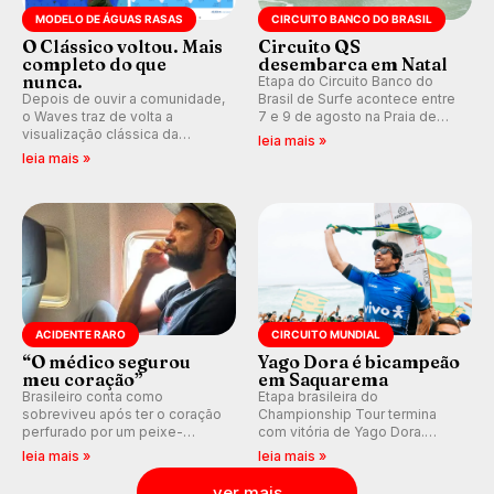
MODELO DE ÁGUAS RASAS
CIRCUITO BANCO DO BRASIL
O Clássico voltou. Mais
Circuito QS
completo do que
desembarca em Natal
nunca.
Etapa do Circuito Banco do
Depois de ouvir a comunidade,
Brasil de Surfe acontece entre
o Waves traz de volta a
7 e 9 de agosto na Praia de
visualização clássica da
Miami (RN), em disputas
leia mais »
previsão de águas rasas,
válidas pelo Qualifying Series
leia mais »
agora integrada à nova
(QS) 4.000 e pela corrida por
plataforma e com previsão das
vagas no Challenger Series.
ondas para até 16 dias.
ACIDENTE RARO
CIRCUITO MUNDIAL
“O médico segurou
Yago Dora é bicampeão
meu coração”
em Saquarema
Brasileiro conta como
Etapa brasileira do
sobreviveu após ter o coração
Championship Tour termina
perfurado por um peixe-
com vitória de Yago Dora.
agulha enquanto surfava na
Sawyer Lindblad vence entre
leia mais »
leia mais »
Costa Rica.
as mulheres e Leonardo
Fioravanti assume liderança do
ver mais