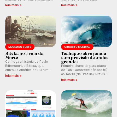
em casa em busca de manter a
resgatando a cultura polinésia
leia mais »
leia mais »
hegemonia potiguar em etapa
e questionando a visão
do Circuito Banco do Brasil.
ocidental que transformou a
prática em esporte e indústria.
MUSEU DO SURFE
CIRCUITO MUNDIAL
Biteka no Trem da
Teahupoo abre janela
Morte
com previsão de ondas
grandes
Conheça a história de Paulo
Bittencourt, o Biteka, que
Primeira chamada para etapa
cruzou a América do Sul rumo
do Tahiti acontece sábado (8)
ao Pacífico em uma jornada
às 14h30 (de Brasília). Previsão
leia mais »
que se tornou um marco de
indica swell consistente.
leia mais »
aventura, resiliência e paixão
Medina embarca para evento e
pelo surfe.
WSL divulga baterias, com
Kelly Slater convidado.