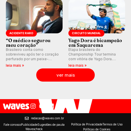
ACIDENTE RARO
CIRCUITO MUNDIAL
“O médico segurou
Yago Dora é bicampeão
meu coração”
em Saquarema
Brasileiro conta como
Etapa brasileira do
sobreviveu após ter o coração
Championship Tour termina
perfurado por um peixe-
com vitória de Yago Dora.
agulha enquanto surfava na
Sawyer Lindblad vence entre
leia mais »
leia mais »
Costa Rica.
as mulheres e Leonardo
Fioravanti assume liderança do
ver mais
ranking mundial da WSL, na
etapa de Saquarema.
redacao@waves.com.br
Política de Privacidade
Termos de Uso
Fale conosco
Publicidade
Sugestões de pauta
Wavescheck
Políticas de Cookies