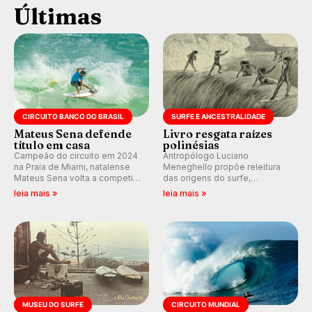
Últimas
CIRCUITO BANCO DO BRASIL
SURFE E ANCESTRALIDADE
Mateus Sena defende
Livro resgata raízes
título em casa
polinésias
Campeão do circuito em 2024
Antropólogo Luciano
na Praia de Miami, natalense
Meneghello propõe releitura
Mateus Sena volta a competir
das origens do surfe,
em casa em busca de manter a
resgatando a cultura polinésia
leia mais »
leia mais »
hegemonia potiguar em etapa
e questionando a visão
do Circuito Banco do Brasil.
ocidental que transformou a
prática em esporte e indústria.
MUSEU DO SURFE
CIRCUITO MUNDIAL