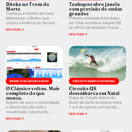
Biteka no Trem da
Teahupoo abre janela
Morte
com previsão de ondas
grandes
Conheça a história de Paulo
Bittencourt, o Biteka, que
Primeira chamada para etapa
cruzou a América do Sul rumo
do Tahiti acontece sábado (8)
ao Pacífico em uma jornada
às 14h30 (de Brasília). Previsão
leia mais »
que se tornou um marco de
indica swell consistente.
leia mais »
aventura, resiliência e paixão
Medina embarca para evento e
pelo surfe.
WSL divulga baterias, com
Kelly Slater convidado.
MODELO DE ÁGUAS RASAS
CIRCUITO BANCO DO BRASIL
O Clássico voltou. Mais
Circuito QS
completo do que
desembarca em Natal
nunca.
Etapa do Circuito Banco do
Depois de ouvir a comunidade,
Brasil de Surfe acontece entre
o Waves traz de volta a
7 e 9 de agosto na Praia de
visualização clássica da
Miami (RN), em disputas
leia mais »
previsão de águas rasas,
válidas pelo Qualifying Series
leia mais »
agora integrada à nova
(QS) 4.000 e pela corrida por
plataforma e com previsão das
vagas no Challenger Series.
ondas para até 16 dias.