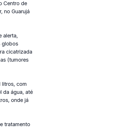
o Centro de
r, no Guarujá
 alerta,
s globos
ra cicatrizada
mas (tumores
 litros, com
l da água, até
tros, onde já
e tratamento