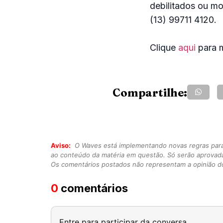
debilitados ou mo
(13) 99711 4120.
Clique
aqui
para m
Compartilhe:
Aviso:
O Waves está implementando novas regras para o
ao conteúdo da matéria em questão. Só serão aprovad
Os comentários postados não representam a opinião do
0
comentários
Entre para participar da conversa.