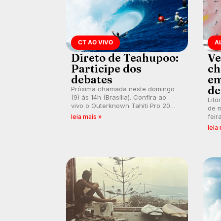
CT AO VIVO
A
Direto de Teahupoo:
Ve
Participe dos
ch
debates
em
de
Próxima chamada neste domingo
(9) às 14h (Brasília). Confira ao
Lito
vivo o Outerknown Tahiti Pro 2026
de m
e participe dos comentários e
feir
leia mais »
debates em tempo real no nosso
tamb
leia
fórum, durante as etapas da WSL.
fort
km/