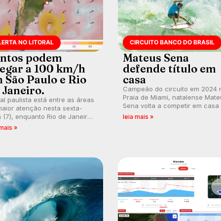
LERTA NO LITORAL
CIRCUITO BANCO DO BRASIL
ntos podem
Mateus Sena
egar a 100 km/h
defende título em
 São Paulo e Rio
casa
 Janeiro.
Campeão do circuito em 2024 
Praia de Miami, natalense Mate
ral paulista está entre as áreas
Sena volta a competir em casa
aior atenção nesta sexta-
busca de manter a hegemonia
a (7), enquanto Rio de Janeiro
leia mais »
potiguar em etapa do Circuito
ém recebe alerta para ventos
 mais »
Banco do Brasil.
es. Rajadas já chegaram a 97,2
h em Itanhaém.