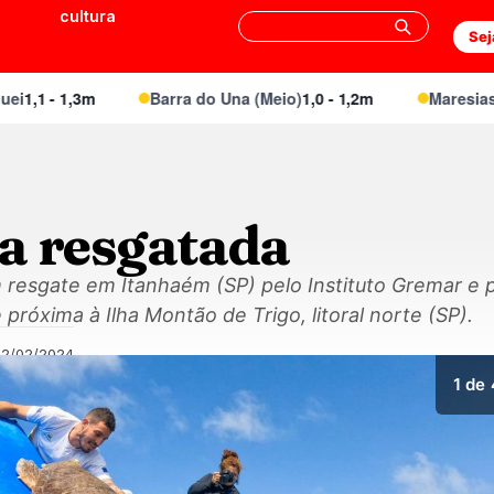
cultura
Sej
1 - 1,3m
Barra do Una (Meio)
1,0 - 1,2m
Maresias Can
a resgatada
resgate em Itanhaém (SP) pelo Instituto Gremar e 
 próxima à Ilha Montão de Trigo, litoral norte (SP).
02/02/2024
1
de 