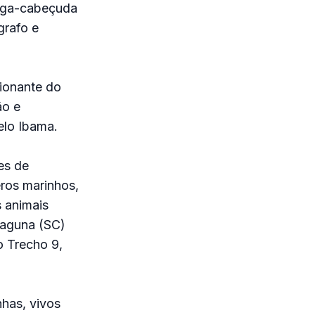
ruga-cabeçuda
grafo e
ionante do
ão e
elo Ibama.
es de
ros marinhos,
 animais
Laguna (SC)
o Trecho 9,
nhas, vivos