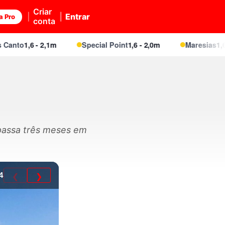
Criar
Entrar
a Pro
conta
to
1,6 - 2,1m
Special Point
1,6 - 2,0m
Maresias
1,6 - 2,
passa três meses em
4
❮
❯