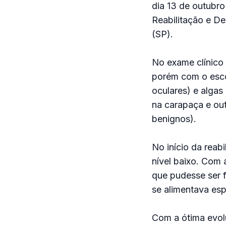
dia 13 de outubro
Reabilitação e De
(SP).
No exame clínico 
porém com o escor
oculares) e algas
na carapaça e ou
benignos).
No início da reab
nível baixo. Com 
que pudesse ser fe
se alimentava es
Com a ótima evol