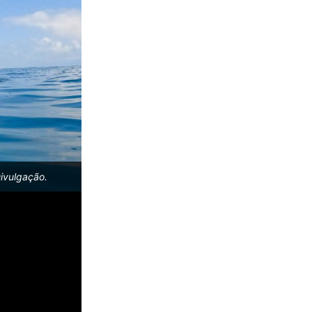
Divulgação.
Tartaruga-cabeçuda, Instituto Gremar, Ilha Mon