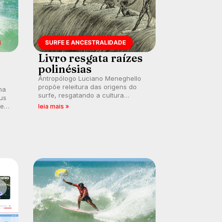
SURFE E ANCESTRALIDADE
Livro resgata raízes
polinésias
Antropólogo Luciano Meneghello
propõe releitura das origens do
na
surfe, resgatando a cultura
us
polinésia e questionando a visão
 em
leia mais »
ocidental que transformou a
prática em esporte e indústria.