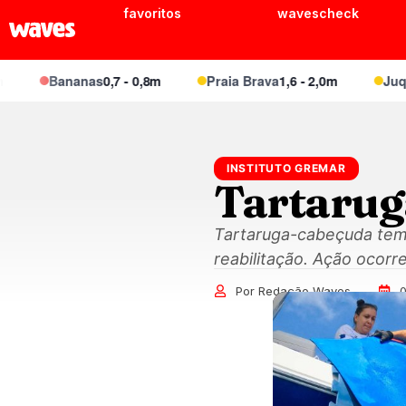
favoritos
wavescheck
Bananas
0,7 - 0,8m
Praia Brava
1,6 - 2,0m
Juquei
1,
INSTITUTO GREMAR
Tartarug
Tartaruga-cabeçuda tem 
reabilitação. Ação ocorre
Por Redação Waves