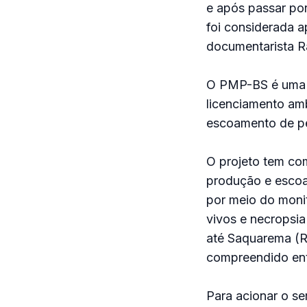
e após passar po
foi considerada a
documentarista R
O PMP-BS é uma a
licenciamento amb
escoamento de pe
O projeto tem com
produção e escoa
por meio do monit
vivos e necropsi
até Saquarema (RJ
compreendido entr
Para acionar o se