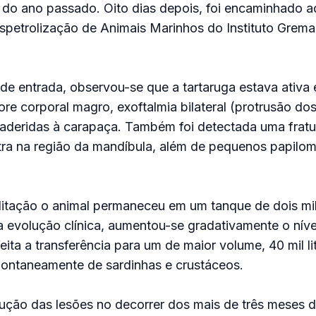
 do ano passado. Oito dias depois, foi encaminhado a
spetrolização de Animais Marinhos do Instituto Grema
de entrada, observou-se que a tartaruga estava ativa e
e corporal magro, exoftalmia bilateral (protrusão do
 aderidas à carapaça. Também foi detectada uma fratu
tra na região da mandíbula, além de pequenos papilo
ilitação o animal permaneceu em um tanque de dois mil
a evolução clínica, aumentou-se gradativamente o níve
ita a transferência para um de maior volume, 40 mil li
pontaneamente de sardinhas e crustáceos.
ução das lesões no decorrer dos mais de três meses d