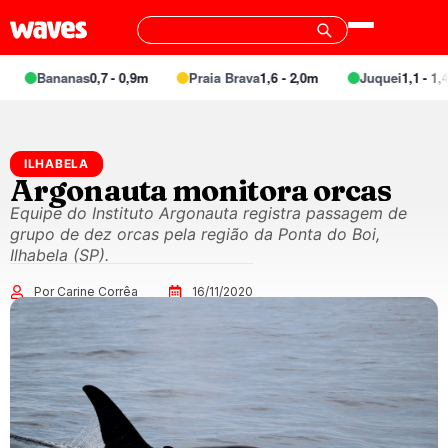
Bananas
0,7 - 0,9m
Praia Brava
1,6 - 2,0m
Juquei
1,1 - 1,4m
ILHABELA
Argonauta monitora orcas
Equipe do Instituto Argonauta registra passagem de
grupo de dez orcas pela região da Ponta do Boi,
Ilhabela (SP).
Por Carine Corrêa
16/11/2020