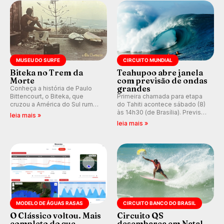
prática em esporte e indústria.
MUSEU DO SURFE
CIRCUITO MUNDIAL
Biteka no Trem da
Teahupoo abre janela
Morte
com previsão de ondas
grandes
Conheça a história de Paulo
Bittencourt, o Biteka, que
Primeira chamada para etapa
cruzou a América do Sul rumo
do Tahiti acontece sábado (8)
ao Pacífico em uma jornada
às 14h30 (de Brasília). Previsão
leia mais »
que se tornou um marco de
indica swell consistente.
leia mais »
aventura, resiliência e paixão
Medina embarca para evento e
pelo surfe.
WSL divulga baterias, com
Kelly Slater convidado.
MODELO DE ÁGUAS RASAS
CIRCUITO BANCO DO BRASIL
O Clássico voltou. Mais
Circuito QS
completo do que
desembarca em Natal