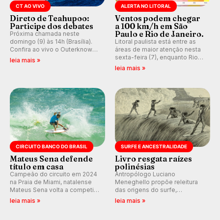
CT AO VIVO
ALERTA NO LITORAL
Direto de Teahupoo:
Ventos podem chegar
Participe dos debates
a 100 km/h em São
Paulo e Rio de Janeiro.
Próxima chamada neste
domingo (9) às 14h (Brasília).
Litoral paulista está entre as
Confira ao vivo o Outerknown
áreas de maior atenção nesta
Tahiti Pro 2026 e participe dos
sexta-feira (7), enquanto Rio
leia mais »
comentários e debates em
de Janeiro também recebe
leia mais »
tempo real no nosso fórum,
alerta para ventos fortes.
durante as etapas da WSL.
Rajadas já chegaram a 97,2
km/h em Itanhaém.
CIRCUITO BANCO DO BRASIL
SURFE E ANCESTRALIDADE
Mateus Sena defende
Livro resgata raízes
título em casa
polinésias
Campeão do circuito em 2024
Antropólogo Luciano
na Praia de Miami, natalense
Meneghello propõe releitura
Mateus Sena volta a competir
das origens do surfe,
em casa em busca de manter a
resgatando a cultura polinésia
leia mais »
leia mais »
hegemonia potiguar em etapa
e questionando a visão
do Circuito Banco do Brasil.
ocidental que transformou a