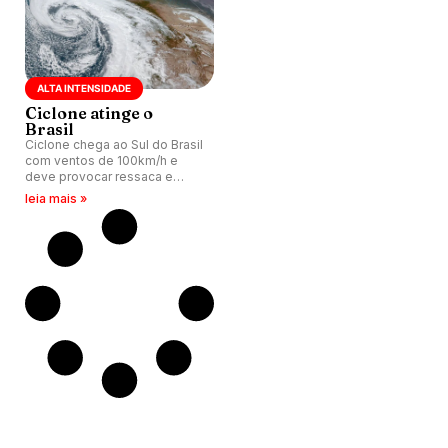
ALTA INTENSIDADE
Ciclone atinge o
Brasil
Ciclone chega ao Sul do Brasil
com ventos de 100km/h e
deve provocar ressaca e
fortes tempestades. Ondas
leia mais »
podem chegar a quatro
metros.