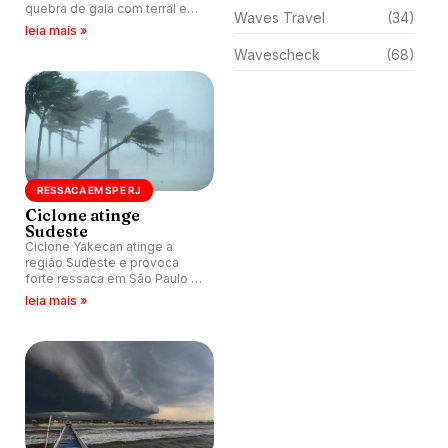
quebra de gala com terral e
Waves Travel
(34)
séries de 2 metros.
leia mais »
Wavescheck
(68)
RESSACA EM SP E RJ
Ciclone atinge
Sudeste
Ciclone Yakecan atinge a
região Sudeste e provoca
forte ressaca em São Paulo e
Rio de Janeiro.
leia mais »