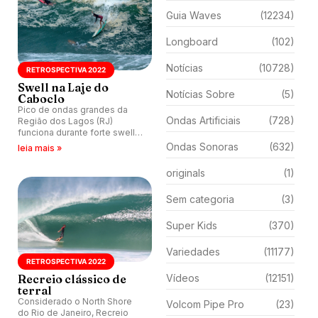
Guia Waves
(12234)
Longboard
(102)
Notícias
(10728)
RETROSPECTIVA 2022
Swell na Laje do
Notícias Sobre
(5)
Caboclo
Pico de ondas grandes da
Ondas Artificiais
(728)
Região dos Lagos (RJ)
funciona durante forte swell
gerado pelo ciclone Yakecan.
Ondas Sonoras
(632)
leia mais »
originals
(1)
Sem categoria
(3)
Super Kids
(370)
Variedades
(11177)
RETROSPECTIVA 2022
Recreio clássico de
Vídeos
(12151)
terral
Considerado o North Shore
Volcom Pipe Pro
(23)
do Rio de Janeiro, Recreio