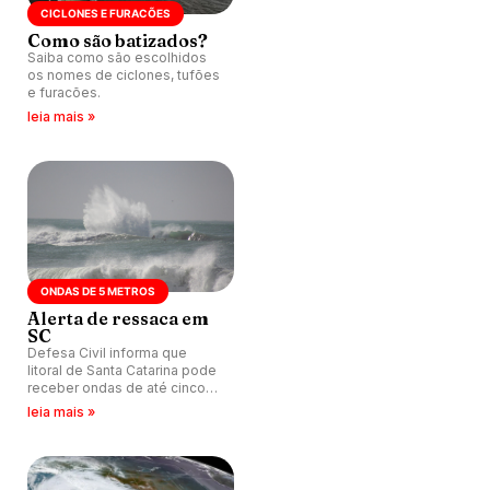
CICLONES E FURACÕES
Como são batizados?
Saiba como são escolhidos
os nomes de ciclones, tufões
e furacões.
leia mais »
ONDAS DE 5 METROS
Alerta de ressaca em
SC
Defesa Civil informa que
litoral de Santa Catarina pode
receber ondas de até cinco
metros nos próximos dias.
leia mais »