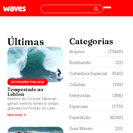
Últimas
Categorias
Arquivo
(71940)
Bombando
(32)
Cobertura Especial
(640)
RETROSPECTIVA 2022
Colunas
(339)
Tempestade no
Leblon
Entrevistas
(398)
Rastros do Ciclone Yakecan
geram ventos fortes e ondas
Especiais
(7711)
grandes no Pontão do Leblon,
zona sul do Rio de Janeiro.
leia mais »
Expedição
(6240)
Guia Waves
(20)