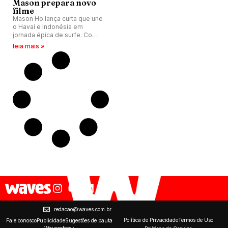
Mason prepara novo
filme
Mason Ho lança curta que une
o Havaí e Indonésia em
jornada épica de surfe. Com
elenco de peso e ondas
leia mais »
perfeitas, filme promete
capturar essência dos
paraísos.
redacao@waves.com.br
Política de Privacidade
Termos de Uso
Fale conosco
Publicidade
Sugestões de pauta