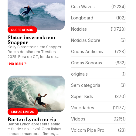
Guia Waves
(12234)
Longboard
(102)
Notícias
(10728)
SURFE AFIADO
Slater faz escala em
Notícias Sobre
(5)
Snapper
Kelly Slater treina em Snapper
Ondas Artificiais
(728)
Rocks de olho em Trestles
2025. Fora do CT, lenda do
surfe mantém ritmo forte na
Ondas Sonoras
(632)
leia mais »
Austrália porque participa
como convidado na etapa de
originals
(1)
setembro.
Sem categoria
(3)
Super Kids
(370)
Variedades
(11177)
LINHAS LIMPAS
Barton Lynch no rip
Vídeos
(12151)
Barton Lynch apresenta estilo
e fluidez no Havaí. Com linhas
Volcom Pipe Pro
(23)
limpas e manobras firmes, ele