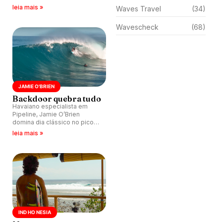
prova que tempo só lapida.
leia mais »
Waves Travel
(34)
Wavescheck
(68)
JAMIE O'BRIEN
Backdoor quebra tudo
Havaiano especialista em
Pipeline, Jamie O’Brien
domina dia clássico no pico
com tubos perfeitos e mar
leia mais »
liso.
IND HO NESIA