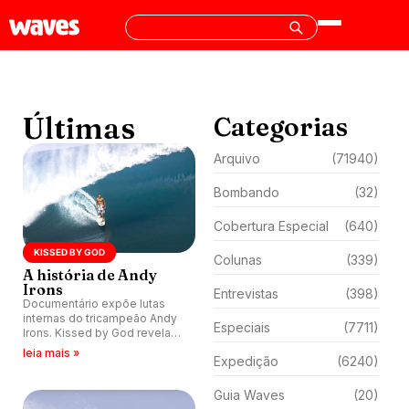
Últimas
Categorias
Arquivo
(71940)
Bombando
(32)
Cobertura Especial
(640)
KISSED BY GOD
Colunas
(339)
A história de Andy
Irons
Entrevistas
(398)
Documentário expõe lutas
internas do tricampeão Andy
Especiais
(7711)
Irons. Kissed by God revela
bastidores da glória e da dor.
leia mais »
Expedição
(6240)
Surfe, genialidade, drogas e
fim trágico aos 32 anos.
Guia Waves
(20)